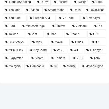
TroubleShooting
Ruby
Discord
Twitter
Linux
Thailand
Python
SmartPhone
Rails
JavaScript
YouTube
Prepaid-SIM
VSCode
NoxPlayer
iPad
MicrosoftEdge
Firefox
Vietnam
PR
Taiwan
Vim
Mac
iPhone
OBS
BlueStacks
VPN
Movie
Gmail
iOS
MEmuPlay
KeyBoard
WSL
WiFi
LDPlayer
Kyrgyzstan
Steam
Camera
VPS
zero3
Malaysia
Cambodia
Git
Mouse
MovableType