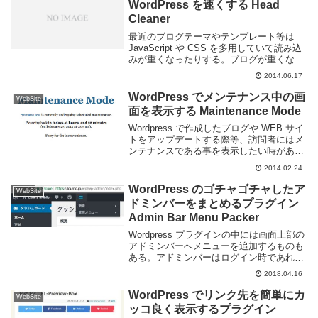
WordPress を速くする Head
Cleaner
最近のブログテーマやテンプレート等は
JavaScript や CSS を多用していて読み込
みが重くなったりする。ブログが重くなる
原因は他にも Wordpress 本体や他のプラ
2014.06.17
グイン等イロイロあるが、Head Cleaner
というプラグ...
WordPress でメンテナンス中の画
WebSite
面を表示する Maintenance Mode
Wordpress で作成したブログや WEB サイ
トをアップデートする際等、訪問者にはメ
ンテナンスである事を表示したい時がある
のだけど、そのためのプラグインが
2014.02.24
Maintenance Mode というやつ。名前のま
んまですね。このプラグイ...
WordPress のゴチャゴチャしたア
WebSite
ドミンバーをまとめるプラグイン
Admin Bar Menu Packer
Wordpress プラグインの中には画面上部の
アドミンバーへメニューを追加するものも
ある。アドミンバーはログイン時であれば
いつでも表示されておりどこからでもアク
2018.04.16
セスできる為、便利だ。しかし、そういっ
たプラグインを沢山導入しているとアドミ
WordPress でリンク先を簡単にカ
WebSite
ン...
ッコ良く表示するプラグイン