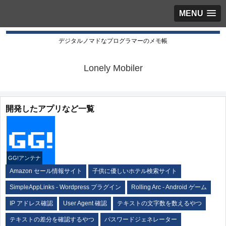
MENU
デジタルノマドなプログラマーのメモ帳
Lonely Mobiler
開発したアプリなど一覧
GG!アンテナ
Amazon セール情報サイト
子供に優しいホテル検索サイト
SimpleAppLinks - Wordpress プラグイン
Rolling Arc - Android ゲーム
IP アドレス確認
User Agent 確認
テキストの文字数を数えるやつ
テキストの差分を確認するやつ
パスワードジェネレーター