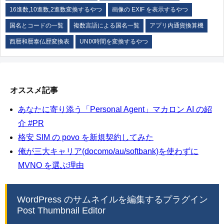
16進数,10進数,2進数変換するやつ
画像の EXIF を表示するやつ
国名とコードの一覧
複数言語による国名一覧
アプリ内通貨換算機
西暦和暦泰仏歴変換表
UNIX時間を変換するやつ
オススメ記事
あなたに寄り添う「Personal Agent」マカロン AI の紹
介 #PR
格安 SIM の povo を新規契約してみた
俺が三大キャリア(docomo/au/softbank)を使わずに
MVNO を選ぶ理由
WordPress のサムネイルを編集するプラグイン
Post Thumbnail Editor