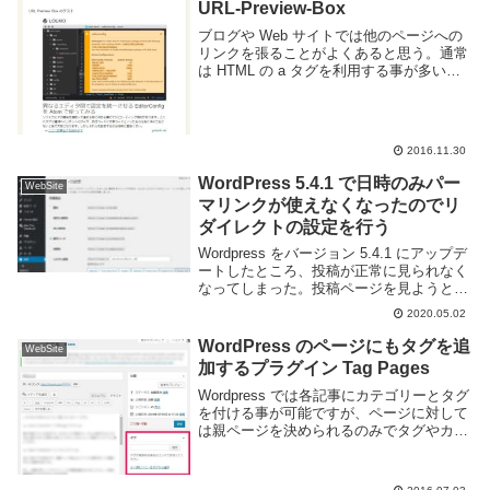
URL-Preview-Box
ブログや Web サイトでは他のページへの
リンクを張ることがよくあると思う。通常
は HTML の a タグを利用する事が多いと
思うが、文字列だけのリンクというのは味
気ないです。かといって画像を用意するの
の結構面倒くさいですね。URL-Pre...
2016.11.30
WordPress 5.4.1 で日時のみパー
WebSite
マリンクが使えなくなったのでリ
ダイレクトの設定を行う
Wordpress をバージョン 5.4.1 にアップデ
ートしたところ、投稿が正常に見られなく
なってしまった。投稿ページを見ようとす
るとアーカイブページが表示されてしまう
2020.05.02
状態だ。このブログではパーマリンクに
/archive/%year%%...
WordPress のページにもタグを追
WebSite
加するプラグイン Tag Pages
Wordpress では各記事にカテゴリーとタグ
を付ける事が可能ですが、ページに対して
は親ページを決められるのみでタグやカテ
ゴリーを追加する事ができません。タグを
追加する場合は Tag Pages というプラグ
インを利用すると記事を投稿する...