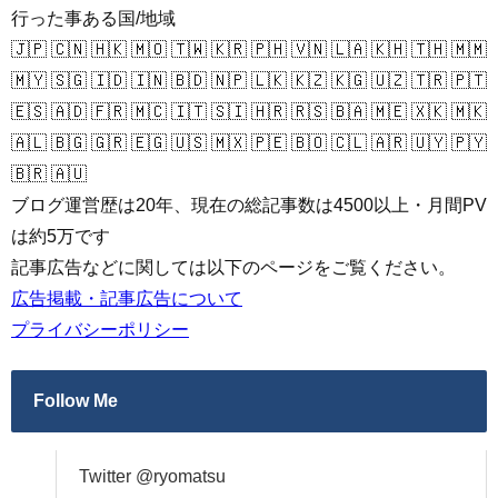
行った事ある国/地域
🇯🇵 🇨🇳 🇭🇰 🇲🇴 🇹🇼 🇰🇷 🇵🇭 🇻🇳 🇱🇦 🇰🇭 🇹🇭 🇲🇲
🇲🇾 🇸🇬 🇮🇩 🇮🇳 🇧🇩 🇳🇵 🇱🇰 🇰🇿 🇰🇬 🇺🇿 🇹🇷 🇵🇹
🇪🇸 🇦🇩 🇫🇷 🇲🇨 🇮🇹 🇸🇮 🇭🇷 🇷🇸 🇧🇦 🇲🇪 🇽🇰 🇲🇰
🇦🇱 🇧🇬 🇬🇷 🇪🇬 🇺🇸 🇲🇽 🇵🇪 🇧🇴 🇨🇱 🇦🇷 🇺🇾 🇵🇾
🇧🇷 🇦🇺
ブログ運営歴は20年、現在の総記事数は4500以上・月間PV
は約5万です
記事広告などに関しては以下のページをご覧ください。
広告掲載・記事広告について
プライバシーポリシー
Follow Me
Twitter @ryomatsu