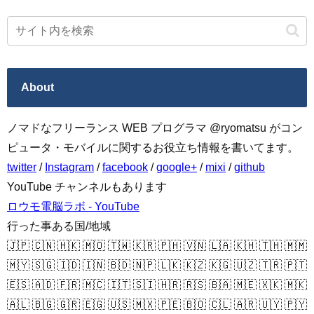
About
ノマドなフリーランス WEB プログラマ @ryomatsu がコン
ピュータ・モバイルに関するお役立ち情報を書いてます。
twitter
/
Instagram
/
facebook
/
google+
/
mixi
/
github
YouTube チャンネルもあります
ロウモ電脳ラボ - YouTube
行った事ある国/地域
🇯🇵 🇨🇳 🇭🇰 🇲🇴 🇹🇼 🇰🇷 🇵🇭 🇻🇳 🇱🇦 🇰🇭 🇹🇭 🇲🇲
🇲🇾 🇸🇬 🇮🇩 🇮🇳 🇧🇩 🇳🇵 🇱🇰 🇰🇿 🇰🇬 🇺🇿 🇹🇷 🇵🇹
🇪🇸 🇦🇩 🇫🇷 🇲🇨 🇮🇹 🇸🇮 🇭🇷 🇷🇸 🇧🇦 🇲🇪 🇽🇰 🇲🇰
🇦🇱 🇧🇬 🇬🇷 🇪🇬 🇺🇸 🇲🇽 🇵🇪 🇧🇴 🇨🇱 🇦🇷 🇺🇾 🇵🇾