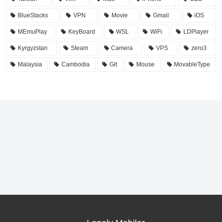
BlueStacks
VPN
Movie
Gmail
iOS
MEmuPlay
KeyBoard
WSL
WiFi
LDPlayer
Kyrgyzstan
Steam
Camera
VPS
zero3
Malaysia
Cambodia
Git
Mouse
MovableType