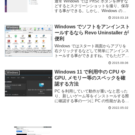
通常 Windows では PrtSc ボタンを押すな
どするとスクリーンショットを撮り、保存
する事ができる。しかし、Windows のロ
グイン画面ではスクリーンショットを撮る
2019.03.18
事ができないようだ。Snipping Tool のデ
ィレイ機能でも...
Windows でソフトをアンインスト
Windows
ールするなら Revo Uninstaller が
便利
Windows ではスタート画面からアプリを
右クリックするなどして簡単にアンインス
トールする事ができますね。でもただアン
インストールしただけではそのアプリの設
2015.09.06
定などがそのまま残ってしまう事もありま
す。それにスタート画面からアプリを探し
Windows 11 で利用中の CPU や
Windows
にくい...
GPU, メモリー等のスペックを確
認する方法
PC を利用していて動作が重いなと思った
り、新しいゲーム等をインストールする際
に確認する事の一つに PC の性能がある。
搭載している CPU や GPU, メモリー等に
2022.05.02
より PC の快適度が変わるため、利用して
いる PC の性能は把握してお...