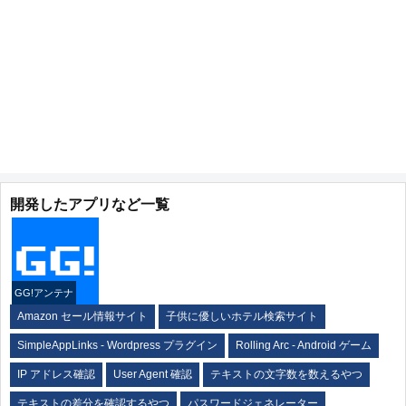
開発したアプリなど一覧
GG!アンテナ
Amazon セール情報サイト
子供に優しいホテル検索サイト
SimpleAppLinks - Wordpress プラグイン
Rolling Arc - Android ゲーム
IP アドレス確認
User Agent 確認
テキストの文字数を数えるやつ
テキストの差分を確認するやつ
パスワードジェネレーター