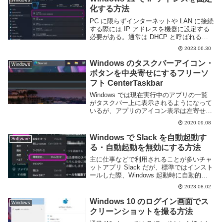
Windows
化する方法
PC に限らずインターネットや LAN に接続
する際には IP アドレスを機器に設定する
必要がある。通常は DHCP と呼ばれる仕
組みにより自動的に割り振られるため、
2023.06.30
我々ユーザーが何か設定する必要は無い。
しかし、PC をサーバーとして利用し...
Windows のタスクバーアイコン・
Windows
ボタンを中央寄せにするフリーソ
フト CenterTaskbar
Windows では現在実行中のアプリの一覧
がタスクバー上に表示されるようになって
いるが、アプリのアイコン表示は左寄せで
固定となっている。大画面で利用している
2020.09.08
人などであれば左寄せでは若干不便な事も
あるのではないかと思う。CenterTask...
Windows で Slack を自動起動す
Software
る・自動起動を無効にする方法
主に仕事などで利用されることが多いチャ
ットアプリ Slack だが、標準ではインスト
ールした際、Windows 起動時に自動的に
実行するように設定されている。通常チャ
2023.08.02
ットアプリは開きっぱなしにして扱うこと
が多いため自動起動すると便利ではある...
Windows 10 のログイン画面でス
Windows
クリーンショットを撮る方法