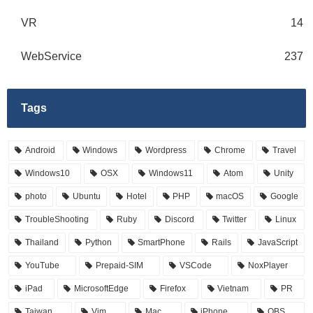
VR
14
WebService
237
Tags
Android
Windows
Wordpress
Chrome
Travel
Windows10
OSX
Windows11
Atom
Unity
photo
Ubuntu
Hotel
PHP
macOS
Google
TroubleShooting
Ruby
Discord
Twitter
Linux
Thailand
Python
SmartPhone
Rails
JavaScript
YouTube
Prepaid-SIM
VSCode
NoxPlayer
iPad
MicrosoftEdge
Firefox
Vietnam
PR
Taiwan
Vim
Mac
iPhone
OBS