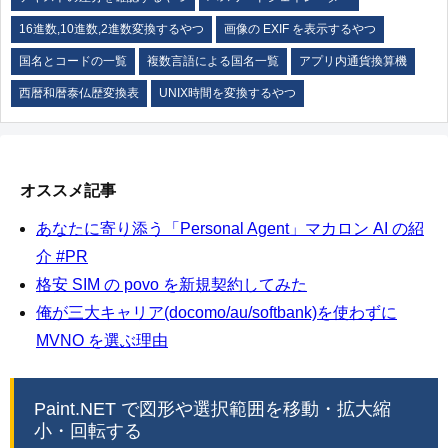
16進数,10進数,2進数変換するやつ
画像の EXIF を表示するやつ
国名とコードの一覧
複数言語による国名一覧
アプリ内通貨換算機
西暦和暦泰仏歴変換表
UNIX時間を変換するやつ
オススメ記事
あなたに寄り添う「Personal Agent」マカロン AI の紹
介 #PR
格安 SIM の povo を新規契約してみた
俺が三大キャリア(docomo/au/softbank)を使わずに
MVNO を選ぶ理由
Paint.NET で図形や選択範囲を移動・拡大縮
小・回転する