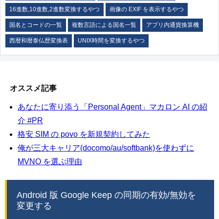
16進数,10進数,2進数変換するやつ
画像の EXIF を表示するやつ
国名とコードの一覧
複数言語による国名一覧
アプリ内通貨換算機
西暦和暦泰仏歴変換表
UNIX時間を変換するやつ
オススメ記事
あなたに寄り添う「Personal Agent」マカロン AI の紹
介 #PR
格安 SIM の povo を新規契約してみた
俺が三大キャリア(docomo/au/softbank)を使わずに
MVNO を選ぶ理由
Android 版 Google Keep の同期の有効/無効を
変更する