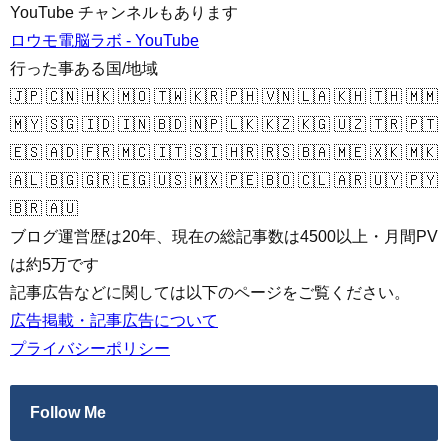
YouTube チャンネルもあります
ロウモ電脳ラボ - YouTube
行った事ある国/地域
🇯🇵 🇨🇳 🇭🇰 🇲🇴 🇹🇼 🇰🇷 🇵🇭 🇻🇳 🇱🇦 🇰🇭 🇹🇭 🇲🇲
🇲🇾 🇸🇬 🇮🇩 🇮🇳 🇧🇩 🇳🇵 🇱🇰 🇰🇿 🇰🇬 🇺🇿 🇹🇷 🇵🇹
🇪🇸 🇦🇩 🇫🇷 🇲🇨 🇮🇹 🇸🇮 🇭🇷 🇷🇸 🇧🇦 🇲🇪 🇽🇰 🇲🇰
🇦🇱 🇧🇬 🇬🇷 🇪🇬 🇺🇸 🇲🇽 🇵🇪 🇧🇴 🇨🇱 🇦🇷 🇺🇾 🇵🇾
🇧🇷 🇦🇺
ブログ運営歴は20年、現在の総記事数は4500以上・月間PV
は約5万です
記事広告などに関しては以下のページをご覧ください。
広告掲載・記事広告について
プライバシーポリシー
Follow Me