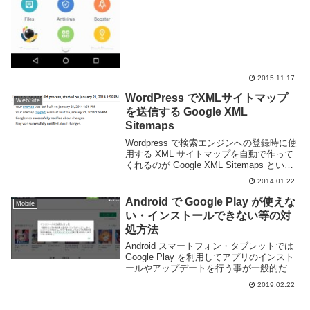
2015.11.17
WordPress でXMLサイトマップ
WebSite
を送信する Google XML
Sitemaps
Wordpress で検索エンジンへの登録時に使
用する XML サイトマップを自動で作って
くれるのが Google XML Sitemaps という
プラグイン。さっそくインストールして使
2014.01.22
いましょう。ちなみに XML サイトマップ
を利用するに...
Android で Google Play が使えな
Mobile
い・インストールできない等の対
処方法
Android スマートフォン・タブレットでは
Google Play を利用してアプリのインスト
ールやアップデートを行う事が一般的だ。
しかし、何らかの事情や不具合により
2019.02.22
Google Play を利用できない事もある。こ
のページでは Go...