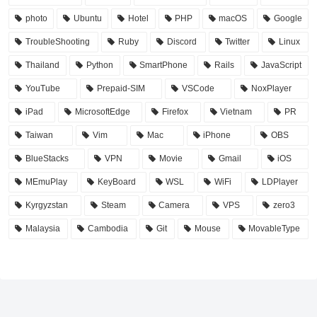
photo
Ubuntu
Hotel
PHP
macOS
Google
TroubleShooting
Ruby
Discord
Twitter
Linux
Thailand
Python
SmartPhone
Rails
JavaScript
YouTube
Prepaid-SIM
VSCode
NoxPlayer
iPad
MicrosoftEdge
Firefox
Vietnam
PR
Taiwan
Vim
Mac
iPhone
OBS
BlueStacks
VPN
Movie
Gmail
iOS
MEmuPlay
KeyBoard
WSL
WiFi
LDPlayer
Kyrgyzstan
Steam
Camera
VPS
zero3
Malaysia
Cambodia
Git
Mouse
MovableType