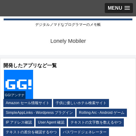
MENU
デジタルノマドなプログラマーのメモ帳
Lonely Mobiler
開発したアプリなど一覧
GG!アンテナ
Amazon セール情報サイト
子供に優しいホテル検索サイト
SimpleAppLinks - Wordpress プラグイン
Rolling Arc - Android ゲーム
IP アドレス確認
User Agent 確認
テキストの文字数を数えるやつ
テキストの差分を確認するやつ
パスワードジェネレーター