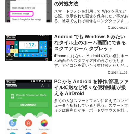
横...
の対処方法
スマートフォンを利用して Web を見てい
る際、表示された画像を保存したい事があ
る。通常であれば画像をロングタップする
などしてダウンロードする事が可能だが、
2020.06.06
極稀に保存に失敗する事がある。このペー
ジではスマートフォンを利用して Web ブ
Android でも Windows 8 みたい
Mobile
ラウ...
なタイル上のホーム画面にできる
スクエアホーム.タブレット
iPhone にはない、Android の良い点にホー
ム画面のカスタマイズ性の高さがありま
す。アイコンを置いたり並び替えたりだけ
でなく、ウィジェットやホーム画面アプリ
2014.11.02
そのものを変更したりもできます。今日は
気分を変えてスクエアホームとうアプリ...
PC から Android を操作,管理,ファ
Mobile
イル転送など様々な便利機能が扱
える AirDroid
多くの人はスマートフォンに加えてコンピ
ュータも所持していると思う。スマートフ
ォンは便利だがキーボードやマウスを利用
した操作性の高さにディスプレイの大きさ
の違いから、コンピュータを利用したほう
がなにかと捗る事が多い。コンピュータに
慣れ親しんだ...