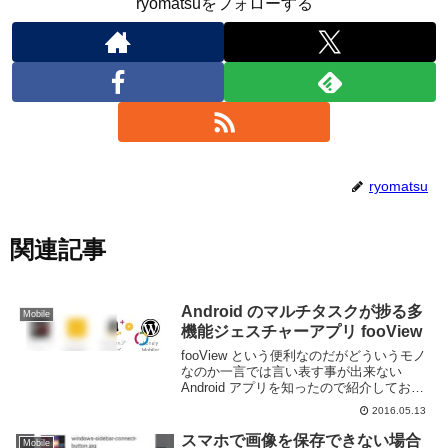
ryomatsuをフォローする
ryomatsu
関連記事
Android のマルチタスクが捗る多
Mobile
機能ジェスチャーアプリ fooView
fooView という便利なのだがどういうモノ
なのか一言では言い表す事が出来ない
Android アプリを知ったので紹介しておこ
う。このアプリでは以下の様な事ができ
2016.05.13
る。スクリーン上に小さなフローティング
アイコンが表示されるアイコンを小さく
スマホで画像を保存できない場合
Mobile