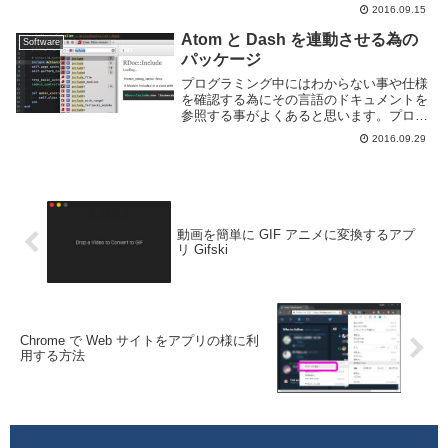
しょう。custom-title というパッケー...
2016.09.15
Atom と Dash を連動させる為の
Software
パッケージ
プログラミング中にはわからない事や仕様
を確認する為にその言語のドキュメントを
参照する事がよくあると思います。プログ
ラミング言語のドキュメントを参照するに
2016.09.29
は macOS 環境下 であれば Dash というア
プリケーションを利用すると便利です。...
動画を簡単に GIF アニメに変換するアプ
リ Gifski
Chrome で Web サイトをアプリの様に利
用する方法