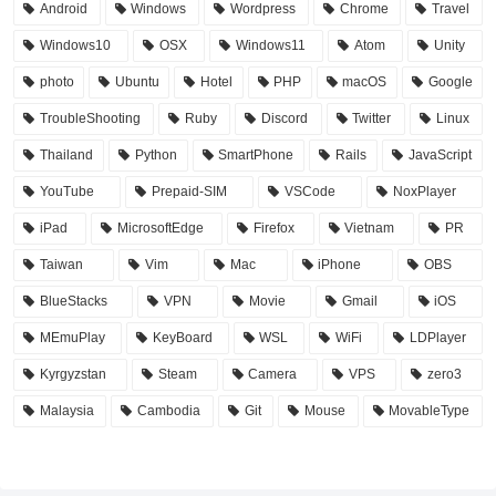
Android
Windows
Wordpress
Chrome
Travel
Windows10
OSX
Windows11
Atom
Unity
photo
Ubuntu
Hotel
PHP
macOS
Google
TroubleShooting
Ruby
Discord
Twitter
Linux
Thailand
Python
SmartPhone
Rails
JavaScript
YouTube
Prepaid-SIM
VSCode
NoxPlayer
iPad
MicrosoftEdge
Firefox
Vietnam
PR
Taiwan
Vim
Mac
iPhone
OBS
BlueStacks
VPN
Movie
Gmail
iOS
MEmuPlay
KeyBoard
WSL
WiFi
LDPlayer
Kyrgyzstan
Steam
Camera
VPS
zero3
Malaysia
Cambodia
Git
Mouse
MovableType