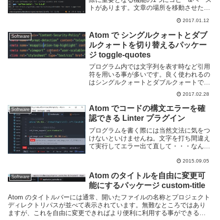
トがあります。文章の場所を移動させた
り、複製したりして効率よく編集作業を行
2017.01.12
う為の機能で、これが利用できないエディ
タや OS は殆ど無いでしょう。コピーした
Atom で シングルクォートとダブ
Software
際に一時...
ルクォートを切り替えるパッケー
ジ toggle-quotes
プログラム内では文字列を表す時など引用
符を用いる事が多いです。良く使われるの
はシングルクォートとダブルクォートでし
ょう。PHP 等の言語ではどちらもほぼ同
2017.02.28
じように文字列を表します(違いは変数展
開の有無だっけな)が、C# のような言語で
Atom でコードの構文エラーを確
Software
は c...
認できる Linter プラグイン
プログラムを書く際には当然文法に気をつ
けないといけませんね。文字を打ち間違え
て実行してエラー出て直して・・・なんて
のは開発効率が悪いですのでエディタ上で
自動的にチェックしてくれると助かりま
2015.09.05
す。VisualStudio とかの IDE では標...
Atom のタイトルを自由に変更可
Software
能にするパッケージ custom-title
Atom のタイトルバーには通常、開いたファイルの名称とプロジェクト
ディレクトリパスが並べて表示されています。無難なところではあり
ますが、これを自由に変更できればより便利に利用する事ができるで