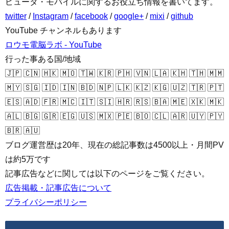
ピュータ・モバイルに関するお役立ち情報を書いてます。
twitter
/
Instagram
/
facebook
/
google+
/
mixi
/
github
YouTube チャンネルもあります
ロウモ電脳ラボ - YouTube
行った事ある国/地域
🇯🇵 🇨🇳 🇭🇰 🇲🇴 🇹🇼 🇰🇷 🇵🇭 🇻🇳 🇱🇦 🇰🇭 🇹🇭 🇲🇲
🇲🇾 🇸🇬 🇮🇩 🇮🇳 🇧🇩 🇳🇵 🇱🇰 🇰🇿 🇰🇬 🇺🇿 🇹🇷 🇵🇹
🇪🇸 🇦🇩 🇫🇷 🇲🇨 🇮🇹 🇸🇮 🇭🇷 🇷🇸 🇧🇦 🇲🇪 🇽🇰 🇲🇰
🇦🇱 🇧🇬 🇬🇷 🇪🇬 🇺🇸 🇲🇽 🇵🇪 🇧🇴 🇨🇱 🇦🇷 🇺🇾 🇵🇾
🇧🇷 🇦🇺
ブログ運営歴は20年、現在の総記事数は4500以上・月間PV
は約5万です
記事広告などに関しては以下のページをご覧ください。
広告掲載・記事広告について
プライバシーポリシー