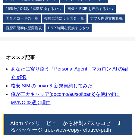
16進数,10進数,2進数変換するやつ
画像の EXIF を表示するやつ
国名とコードの一覧
複数言語による国名一覧
アプリ内通貨換算機
西暦和暦泰仏歴変換表
UNIX時間を変換するやつ
オススメ記事
あなたに寄り添う「Personal Agent」マカロン AI の紹
介 #PR
格安 SIM の povo を新規契約してみた
俺が三大キャリア(docomo/au/softbank)を使わずに
MVNO を選ぶ理由
Atom のツリービューから相対パスをコピーす
るパッケージ tree-view-copy-relative-path