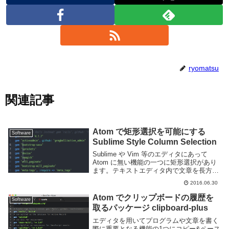
ryomatsu
関連記事
Atom で矩形選択を可能にする
Software
Sublime Style Column Selection
Sublime や Vim 等のエディタにあって
Atom に無い機能の一つに矩形選択があり
ます。テキストエディタ内で文章を長方形
の形に選択する機能で、ある箇所を一括で
2016.06.30
編集するような場面で便利です。Atom で
矩形選択を行うにはパッケージを...
Atom でクリップボードの履歴を
Software
取るパッケージ clipboard-plus
エディタを用いてプログラムや文章を書く
際に重要となる機能の1つにコピー&ペース