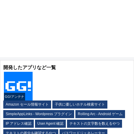
開発したアプリなど一覧
GG!アンテナ
Amazon セール情報サイト
子供に優しいホテル検索サイト
SimpleAppLinks - Wordpress プラグイン
Rolling Arc - Android ゲーム
IP アドレス確認
User Agent 確認
テキストの文字数を数えるやつ
テキストの差分を確認するやつ
パスワードジェネレーター