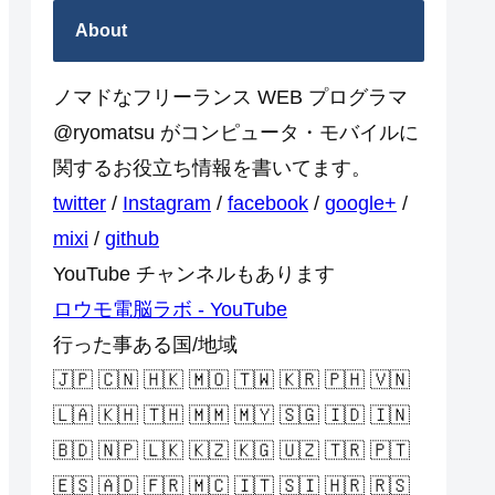
About
ノマドなフリーランス WEB プログラマ
@ryomatsu がコンピュータ・モバイルに
関するお役立ち情報を書いてます。
twitter
/
Instagram
/
facebook
/
google+
/
mixi
/
github
YouTube チャンネルもあります
ロウモ電脳ラボ - YouTube
行った事ある国/地域
🇯🇵 🇨🇳 🇭🇰 🇲🇴 🇹🇼 🇰🇷 🇵🇭 🇻🇳
🇱🇦 🇰🇭 🇹🇭 🇲🇲 🇲🇾 🇸🇬 🇮🇩 🇮🇳
🇧🇩 🇳🇵 🇱🇰 🇰🇿 🇰🇬 🇺🇿 🇹🇷 🇵🇹
🇪🇸 🇦🇩 🇫🇷 🇲🇨 🇮🇹 🇸🇮 🇭🇷 🇷🇸