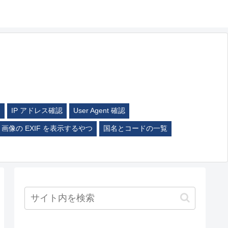
ム
IP アドレス確認
User Agent 確認
画像の EXIF を表示するやつ
国名とコードの一覧