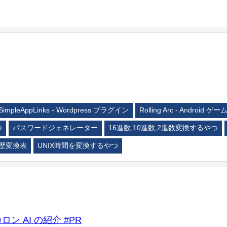
SimpleAppLinks - Wordpress プラグイン
Rolling Arc - Android ゲー
つ
パスワードジェネレーター
16進数,10進数,2進数変換するやつ
歴変換表
UNIX時間を変換するやつ
ロン AI の紹介 #PR