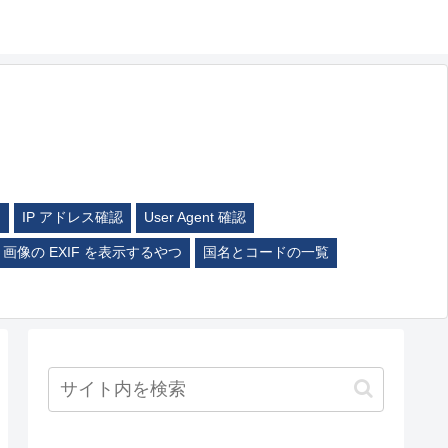
ム
IP アドレス確認
User Agent 確認
画像の EXIF を表示するやつ
国名とコードの一覧