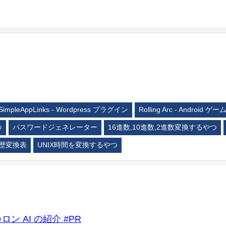
SimpleAppLinks - Wordpress プラグイン
Rolling Arc - Android ゲー
つ
パスワードジェネレーター
16進数,10進数,2進数変換するやつ
歴変換表
UNIX時間を変換するやつ
ロン AI の紹介 #PR