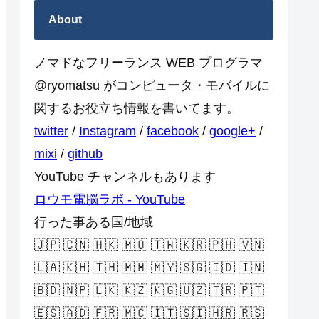
About
ノマドなフリーランス WEB プログラマ
@ryomatsu がコンピュータ・モバイルに
関するお役立ち情報を書いてます。
twitter
/
Instagram
/
facebook
/
google+
/
mixi
/
github
YouTube チャンネルもあります
ロウモ電脳ラボ - YouTube
行った事ある国/地域
🇯🇵 🇨🇳 🇭🇰 🇲🇴 🇹🇼 🇰🇷 🇵🇭 🇻🇳
🇱🇦 🇰🇭 🇹🇭 🇲🇲 🇲🇾 🇸🇬 🇮🇩 🇮🇳
🇧🇩 🇳🇵 🇱🇰 🇰🇿 🇰🇬 🇺🇿 🇹🇷 🇵🇹
🇪🇸 🇦🇩 🇫🇷 🇲🇨 🇮🇹 🇸🇮 🇭🇷 🇷🇸