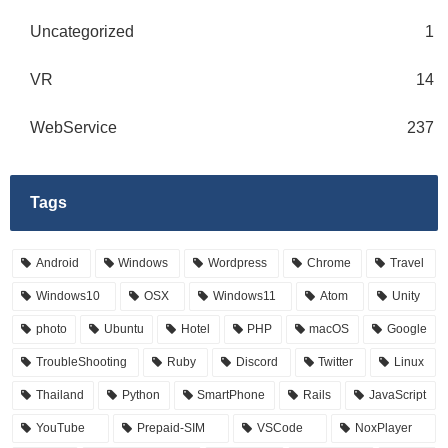
Uncategorized
1
VR
14
WebService
237
Tags
Android
Windows
Wordpress
Chrome
Travel
Windows10
OSX
Windows11
Atom
Unity
photo
Ubuntu
Hotel
PHP
macOS
Google
TroubleShooting
Ruby
Discord
Twitter
Linux
Thailand
Python
SmartPhone
Rails
JavaScript
YouTube
Prepaid-SIM
VSCode
NoxPlayer