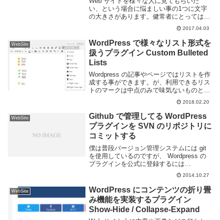
Web サイトを様々な人に見てもらいた
い、という場合に悩ましい事の1つに文字
の大きさがあります。健常者にとっては問
題なくても目の悪い人や老眼が進んだ人に
2017.04.03
とっては文字が小さくて見難いなんて事が
よくあります。Web サイトに限った事で
WordPress で様々なリスト形式を
WebSite
は無いです...
扱うプラグイン Custom Bulleted
Lists
Wordpress の記事やページではリストを作
成する事ができます。が、利用できるリス
トのマークは中点のみで味気ないものとな
っています。もっとほかのリストを作成し
2018.02.20
たい、という場合には Custom Bulleted
Lists というプラグ...
Github で管理してる WordPress
WebSite
プラグインを SVN のリポジトリに
コミットする
僕は普段バージョン管理システムには git
を使用しているのですが、 Wordpress の
プラグインを公式に登録するには
Subversion を使用しないといけない。な
2014.10.27
ので git svn コマンドを使ってゴニョゴニ
ョした。github...
WordPress にコンテンツの折り畳
WebSite
み機能を実装するプラグイン
Show-Hide / Collapse-Expand