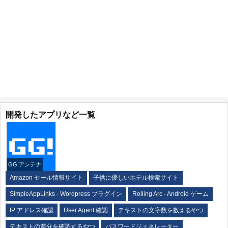
開発したアプリなど一覧
GG!アンテナ
Amazon セール情報サイト
子供に優しいホテル検索サイト
SimpleAppLinks - Wordpress プラグイン
Rolling Arc - Android ゲーム
IP アドレス確認
User Agent 確認
テキストの文字数を数えるやつ
テキストの差分を確認するやつ
パスワードジェネレーター