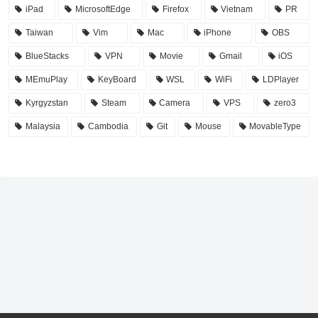
iPad
MicrosoftEdge
Firefox
Vietnam
PR
Taiwan
Vim
Mac
iPhone
OBS
BlueStacks
VPN
Movie
Gmail
iOS
MEmuPlay
KeyBoard
WSL
WiFi
LDPlayer
Kyrgyzstan
Steam
Camera
VPS
zero3
Malaysia
Cambodia
Git
Mouse
MovableType