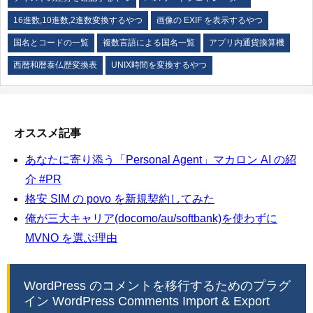
16進数,10進数,2進数変換するやつ
画像の EXIF を表示するやつ
国名とコードの一覧
複数言語による国名一覧
アプリ内通貨換算機
西暦和暦泰仏歴変換表
UNIX時間を変換するやつ
オススメ記事
あなたに寄り添う「Personal Agent」マカロン AI の紹
介 #PR
格安 SIM の povo を新規契約してみた
俺が三大キャリア(docomo/au/softbank)を使わずに
MVNO を選ぶ理由
WordPress のコメントを移行するためのプラグ
イン WordPress Comments Import & Export