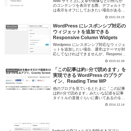
Web サイト上に文章や画像などの何らか
のコンテンツを表示する際、デフォルトで
は表示をオフにしておきたい場合がある。
表示のオン・オフを切り替えられるように
2021.03.15
することで長いテキストをすっきり見せた
り、漫画や映画などのネタバレを防ぐ事が
WordPress にレスポンシブ対応の
WebSite
できる。W...
ウィジェットを追加できる
Responsive Column Widgets
Wordpress にレスポンシブ対応なウィジェ
ットを追加したい場合、通常はテーマが対
応してなければできませんが、Responsive
Column Widget というプラグインを利用す
2015.01.09
れば簡単に追加する事ができるようになり
ます。Resp...
「この記事は約○分で読めます」を
WebSite
実現できる WordPress のプラグ
イン、Reading Time WP
他のブログを見ているとたまに「この記事
は約○分で読めます」みたいな記述を記事
タイトルの直後ぐらいに書いてあるのを見
る。このページの記事を見るのにどのくら
2014.12.14
いの時間がかかるのかがすぐわかって便
利、らしい。もちろん Wordpress ならプ
ラグ...
Android の空フォルダを削除するアプリ