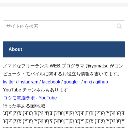
About
ノマドなフリーランス WEB プログラマ @ryomatsu がコン
ピュータ・モバイルに関するお役立ち情報を書いてます。
twitter
/
Instagram
/
facebook
/
google+
/
mixi
/
github
YouTube チャンネルもあります
ロウモ電脳ラボ - YouTube
行った事ある国/地域
🇯🇵 🇨🇳 🇭🇰 🇲🇴 🇹🇼 🇰🇷 🇵🇭 🇻🇳 🇱🇦 🇰🇭 🇹🇭 🇲🇲
🇲🇾 🇸🇬 🇮🇩 🇮🇳 🇧🇩 🇳🇵 🇱🇰 🇰🇿 🇰🇬 🇺🇿 🇹🇷 🇵🇹