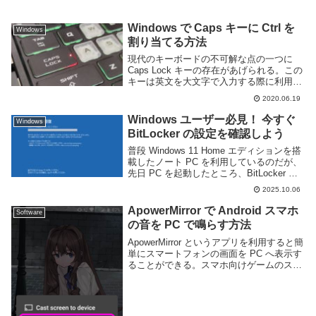
Windows で Caps キーに Ctrl を
Windows
割り当てる方法
現代のキーボードの不可解な点の一つに
Caps Lock キーの存在があげられる。この
キーは英文を大文字で入力する際に利用さ
れるキーだが、一般的な日本語話術者であ
2020.06.19
れば殆ど使う機会は無いだろう。事実俺も
Caps Lock は15年以上利用し...
Windows ユーザー必見！ 今すぐ
Windows
BitLocker の設定を確認しよう
普段 Windows 11 Home エディションを搭
載したノート PC を利用しているのだが、
先日 PC を起動したところ、BitLocker の
回復キーを求める画面が表示された。いき
2025.10.06
なりこのような画面が表示されるとびっく
りすると思う。こ...
ApowerMirror で Android スマホ
Software
の音を PC で鳴らす方法
ApowerMirror というアプリを利用すると簡
単にスマートフォンの画面を PC へ表示す
ることができる。スマホ向けゲームのスト
リーミングや画面共有、または単に大画面
で表示したいなどという場合に便利なアプ
リだが、そのままでは音を転送する...