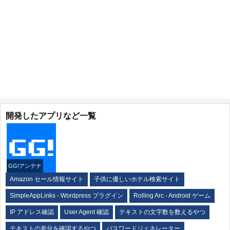
開発したアプリなど一覧
GG!アンテナ
Amazon セール情報サイト
子供に優しいホテル検索サイト
SimpleAppLinks - Wordpress プラグイン
Rolling Arc - Android ゲーム
IP アドレス確認
User Agent 確認
テキストの文字数を数えるやつ
テキストの差分を確認するやつ
パスワードジェネレーター