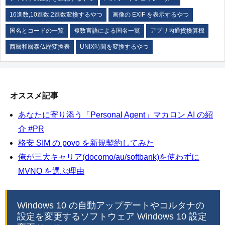
16進数,10進数,2進数変換するやつ
画像の EXIF を表示するやつ
国名とコードの一覧
複数言語による国名一覧
アプリ内通貨換算機
西暦和暦泰仏歴変換表
UNIX時間を変換するやつ
オススメ記事
あなたに寄り添う「Personal Agent」マカロン AI の紹
介 #PR
格安 SIM の povo を新規契約してみた
俺が三大キャリア(docomo/au/softbank)を使わずに
MVNO を選ぶ理由
Windows 10 の自動アップデートやコルタナの
設定を変更するソフトウェア Windows 10 設定