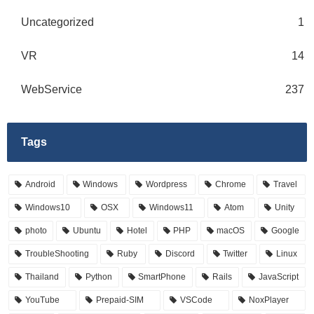
Uncategorized
1
VR
14
WebService
237
Tags
Android
Windows
Wordpress
Chrome
Travel
Windows10
OSX
Windows11
Atom
Unity
photo
Ubuntu
Hotel
PHP
macOS
Google
TroubleShooting
Ruby
Discord
Twitter
Linux
Thailand
Python
SmartPhone
Rails
JavaScript
YouTube
Prepaid-SIM
VSCode
NoxPlayer