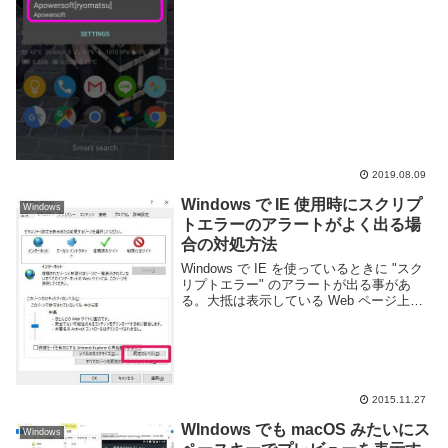
2019.08.09
Windows で IE 使用時にスクリプ
Windows
トエラーのアラートがよく出る場
合の対処方法
Windows で IE を使っているときに "スク
リプトエラー" のアラートが出る事があ
る。大抵は表示している Web ページ上の
JavaScript などでエラーが発生した為にア
ラートが出るのだが、そうでなくても出る
事がある。例えば以...
2015.11.27
WIndows でも macOS みたいにス
Windows