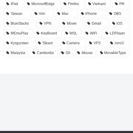
iPad
MicrosoftEdge
Firefox
Vietnam
PR
Taiwan
Vim
Mac
iPhone
OBS
BlueStacks
VPN
Movie
Gmail
iOS
MEmuPlay
KeyBoard
WSL
WiFi
LDPlayer
Kyrgyzstan
Steam
Camera
VPS
zero3
Malaysia
Cambodia
Git
Mouse
MovableType