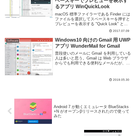
ペースキーでプレビューを表示す
るアプリ WinQuickLook
macOS 標準ファイラーである Finder には
ファイルを選択してスペースキーを押すと
プレビューを表示する "Quick Look" と呼
ばれる便利な機能があります。他のソフト
2017.07.09
ウェアを起動する必要がなく、素早くファ
イルの中身を確認する事...
Windows10 向けの Gmail 用 UWP
Software
アプリ WunderMail for Gmail
普段使いのメールに Gmail を利用している
人は多いと思う。Gmail は Web ブラウザ
からでも利用できる便利なメールだが、デ
スクトップアプリとして利用したいという
人もいると思う。Gmail では IMAP に対応
しているため、多くの...
2019.05.30
Android 7 が動くエミュレータ BlueStacks
+N がオープンβリリースされたので使って
みた