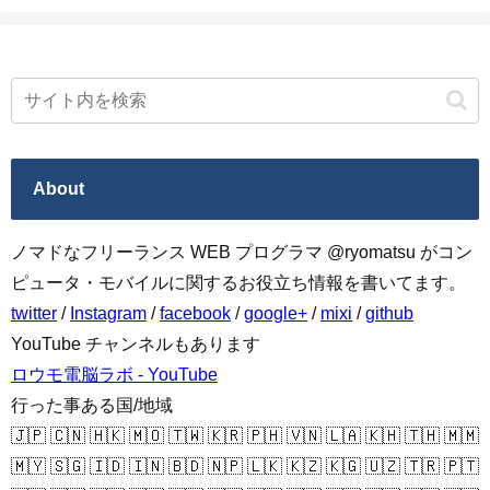
About
ノマドなフリーランス WEB プログラマ @ryomatsu がコン
ピュータ・モバイルに関するお役立ち情報を書いてます。
twitter
/
Instagram
/
facebook
/
google+
/
mixi
/
github
YouTube チャンネルもあります
ロウモ電脳ラボ - YouTube
行った事ある国/地域
🇯🇵 🇨🇳 🇭🇰 🇲🇴 🇹🇼 🇰🇷 🇵🇭 🇻🇳 🇱🇦 🇰🇭 🇹🇭 🇲🇲
🇲🇾 🇸🇬 🇮🇩 🇮🇳 🇧🇩 🇳🇵 🇱🇰 🇰🇿 🇰🇬 🇺🇿 🇹🇷 🇵🇹