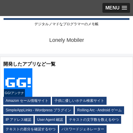
MENU
デジタルノマドなプログラマーのメモ帳
Lonely Mobiler
開発したアプリなど一覧
GG!アンテナ
Amazon セール情報サイト
子供に優しいホテル検索サイト
SimpleAppLinks - Wordpress プラグイン
Rolling Arc - Android ゲーム
IP アドレス確認
User Agent 確認
テキストの文字数を数えるやつ
テキストの差分を確認するやつ
パスワードジェネレーター