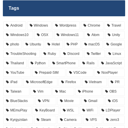
Tags
Android
Windows
Wordpress
Chrome
Travel
Windows10
OSX
Windows11
Atom
Unity
photo
Ubuntu
Hotel
PHP
macOS
Google
TroubleShooting
Ruby
Discord
Twitter
Linux
Thailand
Python
SmartPhone
Rails
JavaScript
YouTube
Prepaid-SIM
VSCode
NoxPlayer
iPad
MicrosoftEdge
Firefox
Vietnam
PR
Taiwan
Vim
Mac
iPhone
OBS
BlueStacks
VPN
Movie
Gmail
iOS
MEmuPlay
KeyBoard
WSL
WiFi
LDPlayer
Kyrgyzstan
Steam
Camera
VPS
zero3