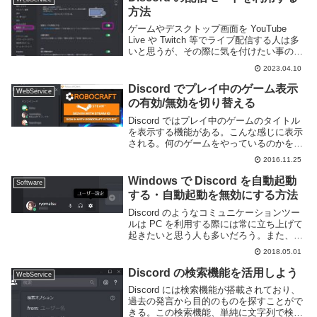
方法
ゲームやデスクトップ画面を YouTube
Live や Twitch 等でライブ配信する人は多
いと思うが、その際に気を付けたい事の一
つに「自分のプライベートな情報を誤って
2023.04.10
表示しない事」がある。例えばメールアド
レスや電話番号等を不特定多数に...
Discord でプレイ中のゲーム表示
WebService
の有効/無効を切り替える
Discord ではプレイ中のゲームのタイトル
を表示する機能がある。こんな感じに表示
される。何のゲームをやっているのかを
一々発言せずに知らせる事ができる為、複
2016.11.25
数のゲームを並行してやるようなグループ
に向いた機能だ。この機能、デフォルトで
Windows で Discord を自動起動
Software
有効に...
する・自動起動を無効にする方法
Discord のようなコミュニケーションツー
ルは PC を利用する際には常に立ち上げて
起きたいと思う人も多いだろう。また、そ
れとは逆に必要な時だけ起動したいという
2018.05.01
需要もある。このページでは Windows PC
で Discord の自動...
Discord の検索機能を活用しよう
WebService
Discord には検索機能が搭載されており、
過去の発言から目的のものを探すことがで
きる。この検索機能、単純に文字列で検索