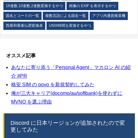
16進数,10進数,2進数変換するやつ
画像の EXIF を表示するやつ
国名とコードの一覧
複数言語による国名一覧
アプリ内通貨換算機
西暦和暦泰仏歴変換表
UNIX時間を変換するやつ
オススメ記事
あなたに寄り添う「Personal Agent」マカロン AI の紹
介 #PR
格安 SIM の povo を新規契約してみた
俺が三大キャリア(docomo/au/softbank)を使わずに
MVNO を選ぶ理由
Discord に日本リージョンが追加されたので変
更してみた