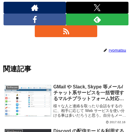
ryomatsu
関連記事
GMail や Slack, Skype 等メール/
Software
チャット系サービスを一括管理す
るマルチプラットフォーム対応ア
プリ Rambox
様々な人と連絡を取ったり会話をするの
に、相手に応じて Web サービスを使い分
ける事は多いだろうと思う。自分もメール
は GMail を利用しているが連絡を取るのは
2017.02.16
Twitter や Skype の他、最近は Discord を
使う事が多い...
Discord の配信モードを利用する
WebService