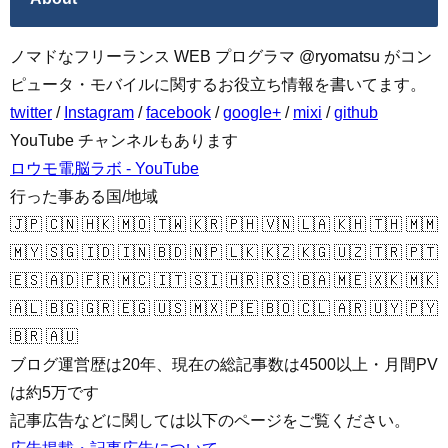
ノマドなフリーランス WEB プログラマ @ryomatsu がコン
ピュータ・モバイルに関するお役立ち情報を書いてます。
twitter
/
Instagram
/
facebook
/
google+
/
mixi
/
github
YouTube チャンネルもあります
ロウモ電脳ラボ - YouTube
行った事ある国/地域
🇯🇵 🇨🇳 🇭🇰 🇲🇴 🇹🇼 🇰🇷 🇵🇭 🇻🇳 🇱🇦 🇰🇭 🇹🇭 🇲🇲
🇲🇾 🇸🇬 🇮🇩 🇮🇳 🇧🇩 🇳🇵 🇱🇰 🇰🇿 🇰🇬 🇺🇿 🇹🇷 🇵🇹
🇪🇸 🇦🇩 🇫🇷 🇲🇨 🇮🇹 🇸🇮 🇭🇷 🇷🇸 🇧🇦 🇲🇪 🇽🇰 🇲🇰
🇦🇱 🇧🇬 🇬🇷 🇪🇬 🇺🇸 🇲🇽 🇵🇪 🇧🇴 🇨🇱 🇦🇷 🇺🇾 🇵🇾
🇧🇷 🇦🇺
ブログ運営歴は20年、現在の総記事数は4500以上・月間PV
は約5万です
記事広告などに関しては以下のページをご覧ください。