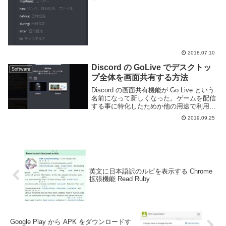
するだけでなく、ユーザーや期間などを指
定できる機能がある。このように画面右上
にある検索欄へカーソルを移すと利用でき
るオ...
2018.07.10
Discord の GoLive でデスクトッ
Software
プ全体を画面共有する方法
Discord の画面共有機能が Go Live という
名前になって新しくなった。ゲームを配信
する事に特化したためか他の用途で利用し
ている人々にとっては多少不便になってし
2019.09.25
まった。特に画面全体の共有ができなくな
ったのは困る人も多いだろう。この...
英文に日本語訳のルビを表示する Chrome
拡張機能 Read Ruby
Google Play から APK をダウンロードす