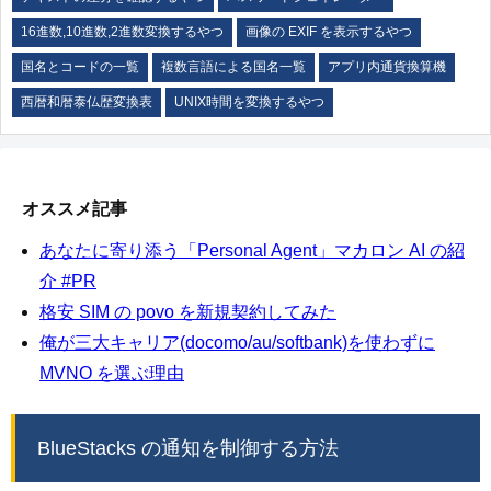
16進数,10進数,2進数変換するやつ
画像の EXIF を表示するやつ
国名とコードの一覧
複数言語による国名一覧
アプリ内通貨換算機
西暦和暦泰仏歴変換表
UNIX時間を変換するやつ
オススメ記事
あなたに寄り添う「Personal Agent」マカロン AI の紹
介 #PR
格安 SIM の povo を新規契約してみた
俺が三大キャリア(docomo/au/softbank)を使わずに
MVNO を選ぶ理由
BlueStacks の通知を制御する方法