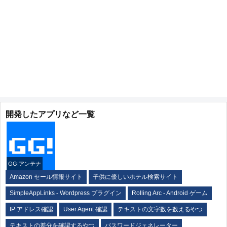
開発したアプリなど一覧
GG!アンテナ
Amazon セール情報サイト
子供に優しいホテル検索サイト
SimpleAppLinks - Wordpress プラグイン
Rolling Arc - Android ゲーム
IP アドレス確認
User Agent 確認
テキストの文字数を数えるやつ
テキストの差分を確認するやつ
パスワードジェネレーター