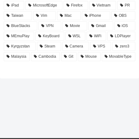
iPad
MicrosoftEdge
Firefox
Vietnam
PR
Taiwan
Vim
Mac
iPhone
OBS
BlueStacks
VPN
Movie
Gmail
iOS
MEmuPlay
KeyBoard
WSL
WiFi
LDPlayer
Kyrgyzstan
Steam
Camera
VPS
zero3
Malaysia
Cambodia
Git
Mouse
MovableType