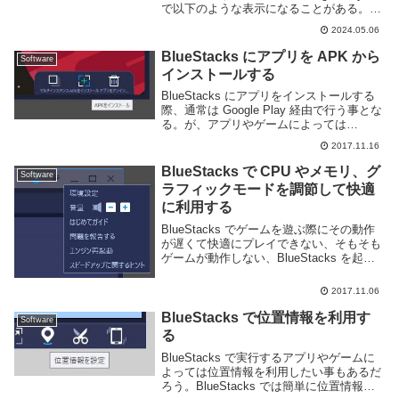
で以下のような表示になることがある。お
使いのデバイスはこのバージョンに対応し
2024.05.06
ていません他には以下のようなパターンも
あるこのスマートフ...
BlueStacks にアプリを APK から
Software
インストールする
BlueStacks にアプリをインストールする
際、通常は Google Play 経由で行う事とな
る。が、アプリやゲームによっては
Google Play からはインストールできない
2017.11.16
事もある。そういう場合、Android ではア
プリの A...
BlueStacks で CPU やメモリ、グ
Software
ラフィックモードを調節して快適
に利用する
BlueStacks でゲームを遊ぶ際にその動作
が遅くて快適にプレイできない、そもそも
ゲームが動作しない、BlueStacks を起動
していると PC が重くなる、といった場合
には BlueStacks の設定を変更する事で改
2017.11.06
善する事があり...
BlueStacks で位置情報を利用す
Software
る
BlueStacks で実行するアプリやゲームに
よっては位置情報を利用したい事もあるだ
ろう。BlueStacks では簡単に位置情報を