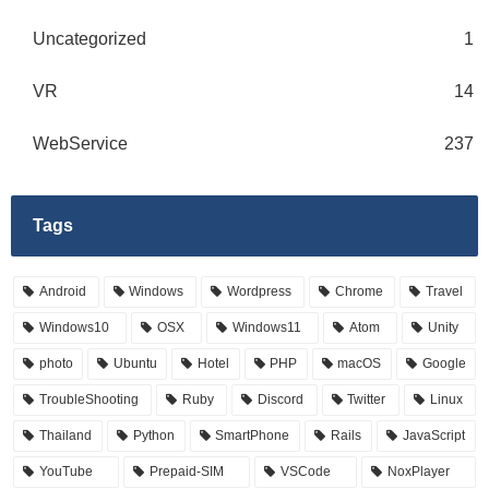
Uncategorized
1
VR
14
WebService
237
Tags
Android
Windows
Wordpress
Chrome
Travel
Windows10
OSX
Windows11
Atom
Unity
photo
Ubuntu
Hotel
PHP
macOS
Google
TroubleShooting
Ruby
Discord
Twitter
Linux
Thailand
Python
SmartPhone
Rails
JavaScript
YouTube
Prepaid-SIM
VSCode
NoxPlayer