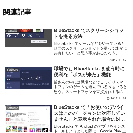
関連記事
BlueStacks でスクリーンショッ
Software
トを撮る方法
BlueStacks でゲームなどをやっていると
画面のスクリーンショットを撮って誰かに
共有したい、と思う事があるだろう。
BlueStacks ではとても簡単にスクリーン
2017.11.02
ショットを撮り、Windows でその画像を
利用する事ができる。Blue...
職場でも BlueStacks を使う時に
Software
便利な「ボスが来た」機能
皆さんの中には職場などでこっそりスマー
トフォンのゲームを遊んでいる方もいると
思う。スマートフォンを直接操作するのも
良いが、それよりは BlueStacks などを利
2017.11.08
用してコンピューターで動作させる事でよ
り仕事をしているように見える為、同僚
BlueStacks で「お使いのデバイ
Software
や...
スはこのバージョンに対応してい
ません」と表示された場合の対処
方法
BlueStacks で Android のアプリをインス
トールしようとした際に、Google Play 上