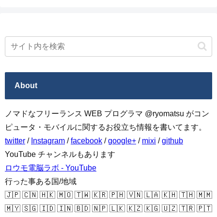
About
ノマドなフリーランス WEB プログラマ @ryomatsu がコン
ピュータ・モバイルに関するお役立ち情報を書いてます。
twitter
/
Instagram
/
facebook
/
google+
/
mixi
/
github
YouTube チャンネルもあります
ロウモ電脳ラボ - YouTube
行った事ある国/地域
🇯🇵 🇨🇳 🇭🇰 🇲🇴 🇹🇼 🇰🇷 🇵🇭 🇻🇳 🇱🇦 🇰🇭 🇹🇭 🇲🇲
🇲🇾 🇸🇬 🇮🇩 🇮🇳 🇧🇩 🇳🇵 🇱🇰 🇰🇿 🇰🇬 🇺🇿 🇹🇷 🇵🇹