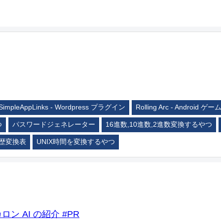
SimpleAppLinks - Wordpress プラグイン
Rolling Arc - Android ゲー
つ
パスワードジェネレーター
16進数,10進数,2進数変換するやつ
歴変換表
UNIX時間を変換するやつ
ロン AI の紹介 #PR