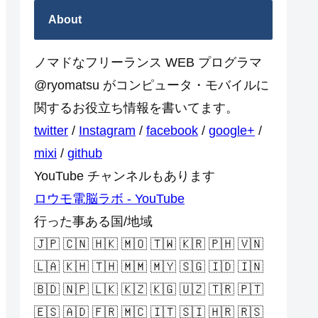
About
ノマドなフリーランス WEB プログラマ
@ryomatsu がコンピュータ・モバイルに
関するお役立ち情報を書いてます。
twitter
/
Instagram
/
facebook
/
google+
/
mixi
/
github
YouTube チャンネルもあります
ロウモ電脳ラボ - YouTube
行った事ある国/地域
🇯🇵 🇨🇳 🇭🇰 🇲🇴 🇹🇼 🇰🇷 🇵🇭 🇻🇳
🇱🇦 🇰🇭 🇹🇭 🇲🇲 🇲🇾 🇸🇬 🇮🇩 🇮🇳
🇧🇩 🇳🇵 🇱🇰 🇰🇿 🇰🇬 🇺🇿 🇹🇷 🇵🇹
🇪🇸 🇦🇩 🇫🇷 🇲🇨 🇮🇹 🇸🇮 🇭🇷 🇷🇸