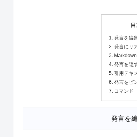
目
発言を編
発言にリ
Markdo
発言を隠す
引用テキ
発言をピ
コマンド
発言を