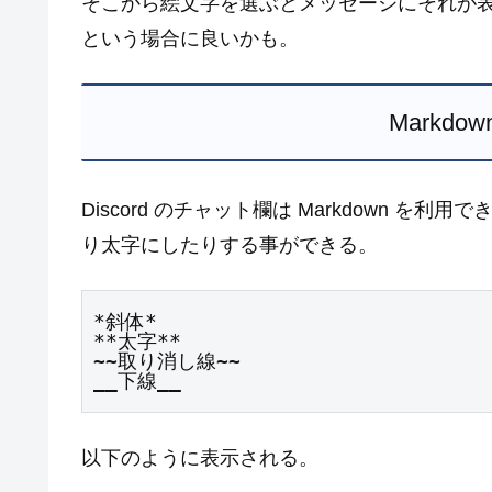
そこから絵文字を選ぶとメッセージにそれが
という場合に良いかも。
Markd
Discord のチャット欄は Markdown 
り太字にしたりする事ができる。
*斜体*

**太字**

~~取り消し線~~

__下線__
以下のように表示される。