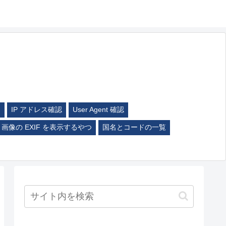
ム
IP アドレス確認
User Agent 確認
画像の EXIF を表示するやつ
国名とコードの一覧