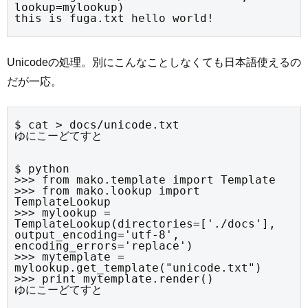
lookup=mylookup)

this is fuga.txt hello world!
Unicodeの処理。別にこんなことしなくても日本語使えるの
だが一応。
$ cat > docs/unicode.txt

ゆにこーどてすと
$ python

>>> from mako.template import Template

>>> from mako.lookup import 
TemplateLookup

>>> mylookup = 
TemplateLookup(directories=['./docs'], 
output_encoding='utf-8', 
encoding_errors='replace')

>>> mytemplate = 
mylookup.get_template("unicode.txt")

>>> print mytemplate.render()

ゆにこーどてすと