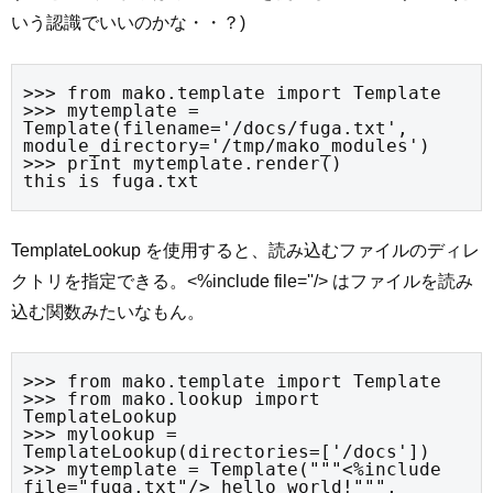
いう認識でいいのかな・・？)
>>> from mako.template import Template

>>> mytemplate = 
Template(filename='/docs/fuga.txt', 
module_directory='/tmp/mako_modules')

>>> print mytemplate.render()

this is fuga.txt
TemplateLookup を使用すると、読み込むファイルのディレ
クトリを指定できる。<%include file=''/> はファイルを読み
込む関数みたいなもん。
>>> from mako.template import Template

>>> from mako.lookup import 
TemplateLookup

>>> mylookup = 
TemplateLookup(directories=['/docs'])

>>> mytemplate = Template("""<%include 
file="fuga.txt"/> hello world!""", 