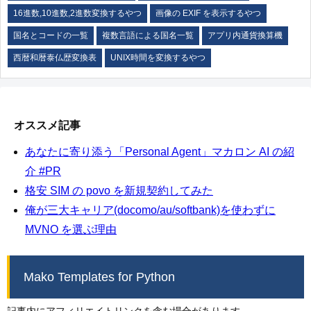
16進数,10進数,2進数変換するやつ
画像の EXIF を表示するやつ
国名とコードの一覧
複数言語による国名一覧
アプリ内通貨換算機
西暦和暦泰仏歴変換表
UNIX時間を変換するやつ
オススメ記事
あなたに寄り添う「Personal Agent」マカロン AI の紹
介 #PR
格安 SIM の povo を新規契約してみた
俺が三大キャリア(docomo/au/softbank)を使わずに
MVNO を選ぶ理由
Mako Templates for Python
記事内にアフィリエイトリンクを含む場合があります