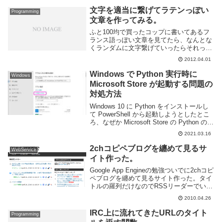
Pythonに移植してちょっといじってみた。
文字を適当に繋げてラテンっぽい
Programming
可変変...
文章を作ってみる。
ふと100均で買ったコップに書いてあるフ
ランス語っぽい文章を見てたら、なんとな
くランダムに文字繋げていったらそれっぽ
い文章になるのではないかと思い立ってス
2012.04.01
クリプト書いてためしてみた。どうせ英語
以外の外国語わからないし。各文字の出現
Windows で Python 実行時に
Windows
率は下記U...
Microsoft Store が起動する問題の
対処方法
Windows 10 に Python をインストールし
て PowerShell から起動しようとしたとこ
ろ、なぜか Microsoft Store の Python のペ
ージが開いてしまった。当然、自分でイン
2021.03.16
ストールした Python へ...
2chコピペブログを纏めて見るサ
WebService
イト作った。
Google App Engineの勉強ついでに2chコピ
ペブログを纏めて見るサイト作った。タイ
トルの羅列だけなのでRSSリーダーでいい
じゃんって感じなんですけど、友達に見せ
2010.04.26
たら「あったら便利だなー」などと言われ
る程度にRSSリーダーは流行...
IRC上に流れてきたURLのタイト
Programming