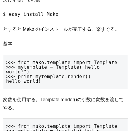
$ easy_install Mako
とすると Mako のインストールが完了する。楽すぐる。
基本
>>> from mako.template import Template

>>> mytemplate = Template("hello 
world!")

>>> print mytemplate.render()

hello world!
変数を使用する。Template.render()の引数に変数を渡して
やる。
>>> from mako.template import Template

>>> mytemplate = Template("hello, 