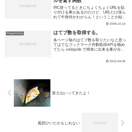
ルを返す関数
IRC使ってるときにちょくちょくURLを貼
り付ける事があるのだけど、URLだけ張ら
れて中身何かわからん！ということが結構
あるので bot に機能を追加した。IRC上で
2009.10.14
誰かが URL を発言したらそのページを習
得して title タグの中身を...
はてブ数を取得する。
Programming
各ページ毎のはてブ数を取りたいなと思っ
てはてなブックマーク件数取得APIを眺め
てたら xmlrpclib で簡単に出来る事が分か
ったのでさっそくやってみた。ページが一
つならこれでokドキュメントによると
2010.04.06
bookmark.getCount(...
富士山いってきたよ！
風邪ひいたかもしれない