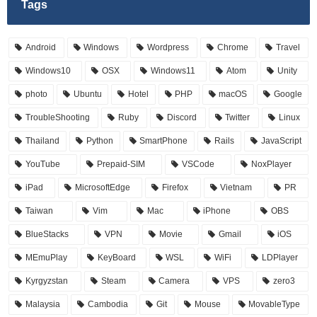
Tags
Android
Windows
Wordpress
Chrome
Travel
Windows10
OSX
Windows11
Atom
Unity
photo
Ubuntu
Hotel
PHP
macOS
Google
TroubleShooting
Ruby
Discord
Twitter
Linux
Thailand
Python
SmartPhone
Rails
JavaScript
YouTube
Prepaid-SIM
VSCode
NoxPlayer
iPad
MicrosoftEdge
Firefox
Vietnam
PR
Taiwan
Vim
Mac
iPhone
OBS
BlueStacks
VPN
Movie
Gmail
iOS
MEmuPlay
KeyBoard
WSL
WiFi
LDPlayer
Kyrgyzstan
Steam
Camera
VPS
zero3
Malaysia
Cambodia
Git
Mouse
MovableType