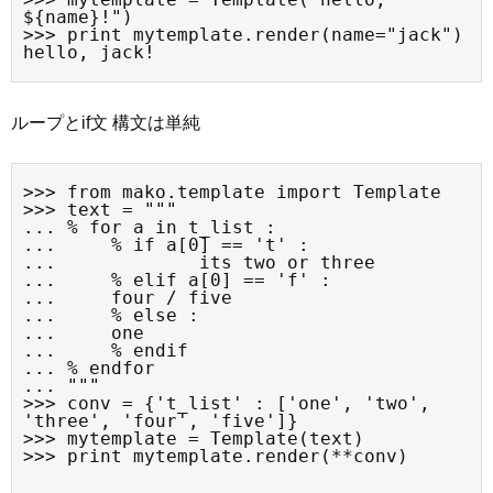
${name}!")

>>> print mytemplate.render(name="jack")

hello, jack!
ループとif文 構文は単純
>>> from mako.template import Template

>>> text = """

... % for a in t_list :

... 	% if a[0] == 't' :

... 		its two or three

... 	% elif a[0] == 'f' :

... 	four / five

... 	% else :

... 	one

... 	% endif

... % endfor

... """

>>> conv = {'t_list' : ['one', 'two', 
'three', 'four', 'five']}

>>> mytemplate = Template(text)

>>> print mytemplate.render(**conv)