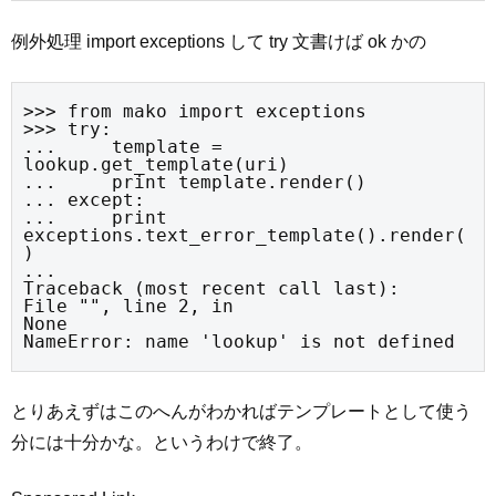
例外処理 import exceptions して try 文書けば ok かの
>>> from mako import exceptions

>>> try:

...     template = 
lookup.get_template(uri)

...     print template.render()

... except:

...     print 
exceptions.text_error_template().render(
)

...

Traceback (most recent call last):

File "
", line 2, in 
None

NameError: name 'lookup' is not defined
とりあえずはこのへんがわかればテンプレートとして使う
分には十分かな。というわけで終了。