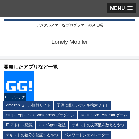
MENU
デジタルノマドなプログラマーのメモ帳
Lonely Mobiler
開発したアプリなど一覧
GG!アンテナ
Amazon セール情報サイト
子供に優しいホテル検索サイト
SimpleAppLinks - Wordpress プラグイン
Rolling Arc - Android ゲーム
IP アドレス確認
User Agent 確認
テキストの文字数を数えるやつ
テキストの差分を確認するやつ
パスワードジェネレーター