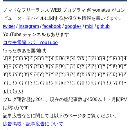
ノマドなフリーランス WEB プログラマ @ryomatsu がコン
ピュータ・モバイルに関するお役立ち情報を書いてます。
twitter
/
Instagram
/
facebook
/
google+
/
mixi
/
github
YouTube チャンネルもあります
ロウモ電脳ラボ - YouTube
行った事ある国/地域
🇯🇵 🇨🇳 🇭🇰 🇲🇴 🇹🇼 🇰🇷 🇵🇭 🇻🇳 🇱🇦 🇰🇭 🇹🇭 🇲🇲
🇲🇾 🇸🇬 🇮🇩 🇮🇳 🇧🇩 🇳🇵 🇱🇰 🇰🇿 🇰🇬 🇺🇿 🇹🇷 🇵🇹
🇪🇸 🇦🇩 🇫🇷 🇲🇨 🇮🇹 🇸🇮 🇭🇷 🇷🇸 🇧🇦 🇲🇪 🇽🇰 🇲🇰
🇦🇱 🇧🇬 🇬🇷 🇪🇬 🇺🇸 🇲🇽 🇵🇪 🇧🇴 🇨🇱 🇦🇷 🇺🇾 🇵🇾
🇧🇷 🇦🇺
ブログ運営歴は20年、現在の総記事数は4500以上・月間PV
は約5万です
記事広告などに関しては以下のページをご覧ください。
広告掲載・記事広告について