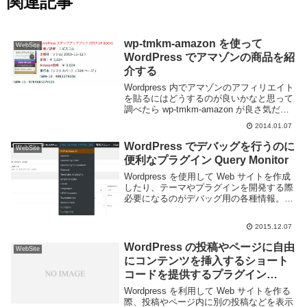
関連記事
wp-tmkm-amazon を使って
WebSite
WordPress でアマゾンの商品を紹
介する
Wordpress 内でアマゾンのアフィリエイト
を貼るにはどうするのが良いかなと思って
調べたら wp-tmkm-amazon が良さ気だっ
たので使ってます。こんな感じに表示でき
2014.01.07
ます。今は amazonjs を変わりに使用して
いるので画像に。...
WordPress でデバッグを行うのに
WebSite
便利なプラグイン Query Monitor
Wordpress を使用して Web サイトを作成
したり、テーマやプラグインを開発する際
必要になるのがデバッグ用の各種情報。現
在どのテンプレートを読み込んでいるの
か、どのような SQL が流れているのか、
2015.12.07
http のリクエストには何を投げ...
WordPress の投稿やページに自由
WebSite
にコンテンツを挿入するショート
コードを提供するプラグイン
Custom Content Shortcode
Wordpress を利用して Web サイトを作る
際、投稿やページ内に別の投稿などを表示