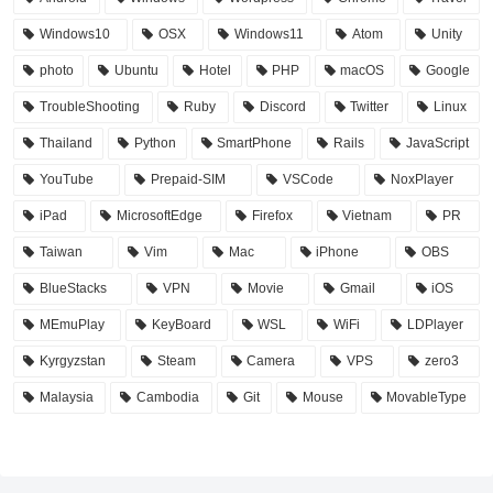
Windows10
OSX
Windows11
Atom
Unity
photo
Ubuntu
Hotel
PHP
macOS
Google
TroubleShooting
Ruby
Discord
Twitter
Linux
Thailand
Python
SmartPhone
Rails
JavaScript
YouTube
Prepaid-SIM
VSCode
NoxPlayer
iPad
MicrosoftEdge
Firefox
Vietnam
PR
Taiwan
Vim
Mac
iPhone
OBS
BlueStacks
VPN
Movie
Gmail
iOS
MEmuPlay
KeyBoard
WSL
WiFi
LDPlayer
Kyrgyzstan
Steam
Camera
VPS
zero3
Malaysia
Cambodia
Git
Mouse
MovableType