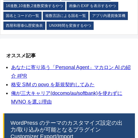
16進数,10進数,2進数変換するやつ
画像の EXIF を表示するやつ
国名とコードの一覧
複数言語による国名一覧
アプリ内通貨換算機
西暦和暦泰仏歴変換表
UNIX時間を変換するやつ
オススメ記事
あなたに寄り添う「Personal Agent」マカロン AI の紹
介 #PR
格安 SIM の povo を新規契約してみた
俺が三大キャリア(docomo/au/softbank)を使わずに
MVNO を選ぶ理由
WordPress のテーマのカスタマイズ設定の出
力/取り込みが可能となるプラグイン
Customizer Export/Import