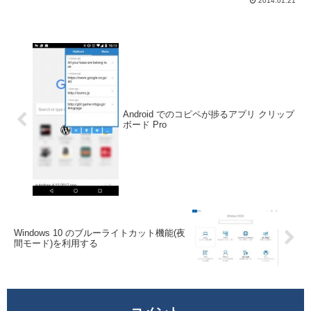
等)の件数がこの値で設定されてしまい、
2014.01.21
個別に変更する事ができない。それに...
Android でのコピペが捗るアプリ クリップ
ボード Pro
Windows 10 のブルーライトカット機能(夜
間モード)を利用する