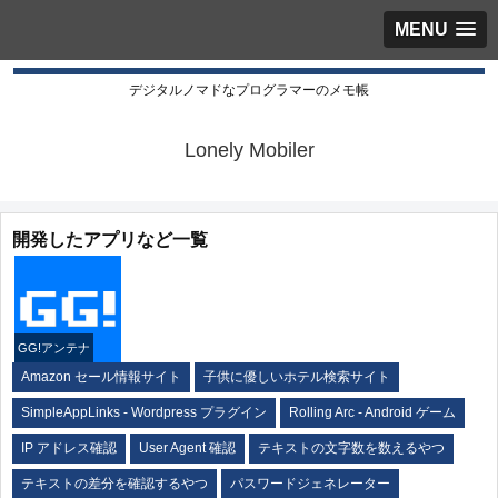
MENU
デジタルノマドなプログラマーのメモ帳
Lonely Mobiler
開発したアプリなど一覧
GG!アンテナ
Amazon セール情報サイト
子供に優しいホテル検索サイト
SimpleAppLinks - Wordpress プラグイン
Rolling Arc - Android ゲーム
IP アドレス確認
User Agent 確認
テキストの文字数を数えるやつ
テキストの差分を確認するやつ
パスワードジェネレーター