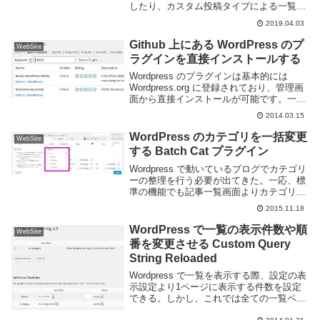
したり、カスタム投稿タイプによる一覧を
追加したい事がある。通常そのような複雑
2019.04.03
な要求には PHP ファイルを編集する事が
多いが、非プログラマーにっては難...
Github 上にある WordPress のプ
WebSite
ラグインを直接インストールする
Wordpress のプラグインは基本的には
Wordpress.org に登録されており、管理画
面から直接インストールが可能です。一方
で登録されてないプラグインもあり、例え
2014.03.15
ば GitHub 上にも多くのプラグインが存在
しています。Word...
WordPress のカテゴリを一括変更
WebSite
する Batch Cat プラグイン
Wordpress で動いているブログでカテゴリ
ーの整理を行う必要が出てきた。一応、標
準の機能でも記事一覧画面よりカテゴリー
を一括で追加する事はできる。ところが、
2015.11.18
この一括更新、カテゴリーを追加する事は
できるが削除したり付け替える事はできな
WordPress で一覧の表示件数や順
WebSite
い...
番を変更させる Custom Query
String Reloaded
Wordpress で一覧を表示する際、設定の表
示設定より1ページに表示する件数を設定
できる。しかし、これでは全ての一覧ペー
ジ(インデックス,月別,カテゴリー,検索結果