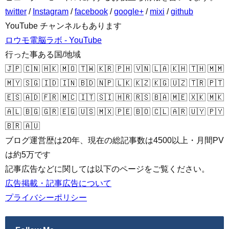
twitter
/
Instagram
/
facebook
/
google+
/
mixi
/
github
YouTube チャンネルもあります
ロウモ電脳ラボ - YouTube
行った事ある国/地域
🇯🇵 🇨🇳 🇭🇰 🇲🇴 🇹🇼 🇰🇷 🇵🇭 🇻🇳 🇱🇦 🇰🇭 🇹🇭 🇲🇲
🇲🇾 🇸🇬 🇮🇩 🇮🇳 🇧🇩 🇳🇵 🇱🇰 🇰🇿 🇰🇬 🇺🇿 🇹🇷 🇵🇹
🇪🇸 🇦🇩 🇫🇷 🇲🇨 🇮🇹 🇸🇮 🇭🇷 🇷🇸 🇧🇦 🇲🇪 🇽🇰 🇲🇰
🇦🇱 🇧🇬 🇬🇷 🇪🇬 🇺🇸 🇲🇽 🇵🇪 🇧🇴 🇨🇱 🇦🇷 🇺🇾 🇵🇾
🇧🇷 🇦🇺
ブログ運営歴は20年、現在の総記事数は4500以上・月間PV
は約5万です
記事広告などに関しては以下のページをご覧ください。
広告掲載・記事広告について
プライバシーポリシー