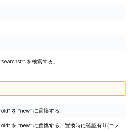
archstr" を検索する。
d" を "new" に置換する。
ld" を "new" に置換する。置換時に確認有り(コメ