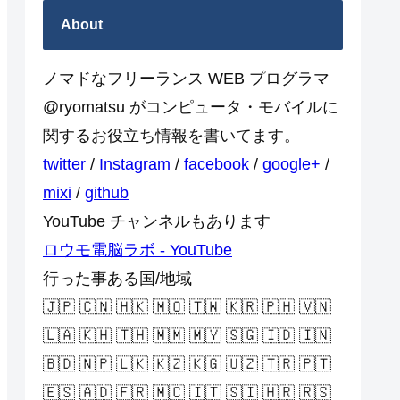
About
ノマドなフリーランス WEB プログラマ
@ryomatsu がコンピュータ・モバイルに
関するお役立ち情報を書いてます。
twitter
/
Instagram
/
facebook
/
google+
/
mixi
/
github
YouTube チャンネルもあります
ロウモ電脳ラボ - YouTube
行った事ある国/地域
🇯🇵 🇨🇳 🇭🇰 🇲🇴 🇹🇼 🇰🇷 🇵🇭 🇻🇳
🇱🇦 🇰🇭 🇹🇭 🇲🇲 🇲🇾 🇸🇬 🇮🇩 🇮🇳
🇧🇩 🇳🇵 🇱🇰 🇰🇿 🇰🇬 🇺🇿 🇹🇷 🇵🇹
🇪🇸 🇦🇩 🇫🇷 🇲🇨 🇮🇹 🇸🇮 🇭🇷 🇷🇸