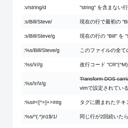
:v/string/d
"string" を含ま
:s/Bill/Steve/
現在の行で最初の "Bil
:s/Bill/Steve/g
現在の行の "Bill" を
:%s/Bill/Steve/g
このファイルの全ての "B
:%s/\r//g
改行コード "CR"(^
Transform DOS car
:%s/\r/\r/g
vimで設定されてい
:%s#<[^>]+>##g
タグに囲まれたテキ
:%s/^(.*)n1$/1/
同じ行が2回続いた