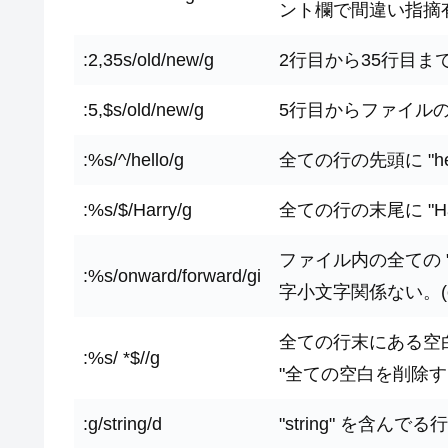
ント欄で間違い指摘
:2,35s/old/new/g
2行目から35行目までの 
:5,$s/old/new/g
5行目からファイルの最後
:%s/^/hello/g
全ての行の先頭に "he
:%s/$/Harry/g
全ての行の末尾に "Ha
ファイル内の全ての "onw
:%s/onward/forward/gi
字小文字関係ない。(cas
全ての行末にある空白を削除す
:%s/ *$//g
"全ての空白を削除す
:g/string/d
"string" を含ん