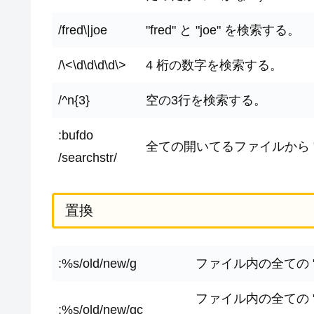
/fred\|joe
"fred" と "joe" を検索する。
/\<\d\d\d\d\>
4 桁の数字を検索する。
/^n{3}
空の3行を検索する。
:bufdo
全ての開いてるファイルから "se
/searchstr/
置換
:%s/old/new/g
ファイル内の全ての "ol
ファイル内の全ての "o
:%s/old/new/gc