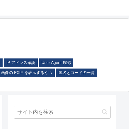
ム
IP アドレス確認
User Agent 確認
画像の EXIF を表示するやつ
国名とコードの一覧