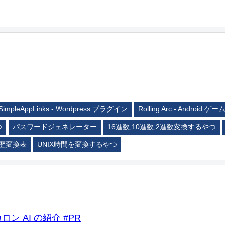
SimpleAppLinks - Wordpress プラグイン
Rolling Arc - Android ゲー
つ
パスワードジェネレーター
16進数,10進数,2進数変換するやつ
歴変換表
UNIX時間を変換するやつ
ロン AI の紹介 #PR