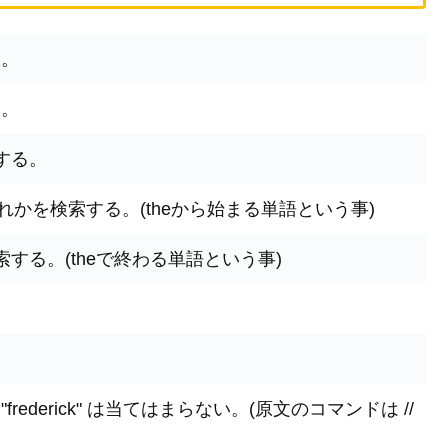
る。
る。
検索する。
then" のいずれかを検索する。(theから始まる単語という事)
" を検索する。(theで終わる単語という事)
" や "frederick" は当てはまらない。(原文のコマンドは //