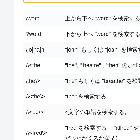
/word
上から下へ "word" を検索す
?word
下から上へ "word" を検索す
/jo[ha]n
"john" もしくは "joan" を
/\<the
"the", "theatre" , "
/the\>
"the" もしくは "breathe
/\<the\>
"the" を検索する。
/\<....\>
4文字の単語を検索する。
"fred"を検索する。 "alfred
/\<fred\>
だったがミスかな？)