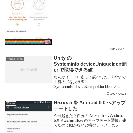
△○□といった記号のみが表示されてお...
2017.04.18
Unity の
Programming
Systeminfo.deviceUniqueIdentifi
er で取得できる値
なんかイロイロあって調べてた。Unity で
固有のIDを扱う際に
Systeminfo.deviceUniqueIdentifier という
のを使用するとソレっぽい値を取得できる
2014.06.26
のだけど、利用用途によっては罠にハマ
る。この値は Unity ...
Nexus 5 を Android 6.0 へアップ
Mobile
デートした
今日起きたら自分の Nexus 5 へ Android
6.0 Marshmallow のアップデート通知が来
てたので動かないと噂のデレステのデータ
だけ iPad に移してさくっとアップデート