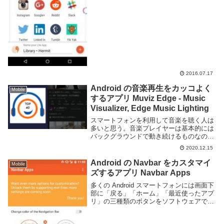
2016.07.17
Android の音楽再生をカッコよく
Mobile
するアプリ Muviz Edge - Music
Visualizer, Edge Music Lighting
スマートフォンを利用して音楽を聴く人は
多いと思う。音楽プレイヤーは基本的には
バックグラウンドで動き続けるものなの
で、画面上ではあまり目立たない。画面と
2020.12.15
音楽が連動すれば気分も上がるというもの
だ。もし音楽再生をを画面上で分かりやす
Android の Navbar をカスタマイ
Mobile
く・カッコよく...
ズするアプリ Navbar Apps
多くの Android スマートフォンには画面下
部に「戻る」「ホーム」「最近使ったアプ
リ」の三種類のボタンをソフトウェアで表
示している、Navbar と呼ばれる領域があ
ります。この部分は基本的には黒背景に