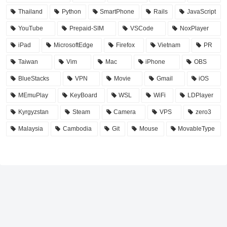
Thailand
Python
SmartPhone
Rails
JavaScript
YouTube
Prepaid-SIM
VSCode
NoxPlayer
iPad
MicrosoftEdge
Firefox
Vietnam
PR
Taiwan
Vim
Mac
iPhone
OBS
BlueStacks
VPN
Movie
Gmail
iOS
MEmuPlay
KeyBoard
WSL
WiFi
LDPlayer
Kyrgyzstan
Steam
Camera
VPS
zero3
Malaysia
Cambodia
Git
Mouse
MovableType