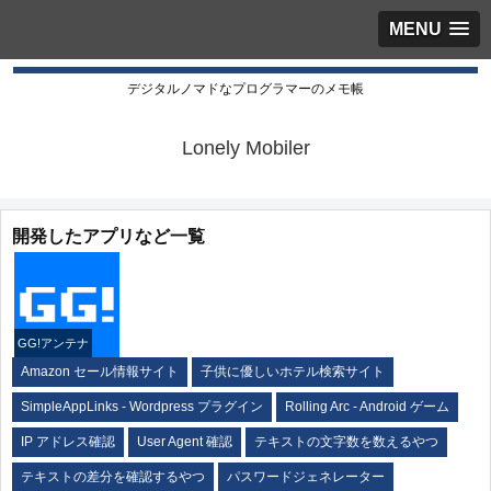
MENU
デジタルノマドなプログラマーのメモ帳
Lonely Mobiler
開発したアプリなど一覧
GG!アンテナ
Amazon セール情報サイト
子供に優しいホテル検索サイト
SimpleAppLinks - Wordpress プラグイン
Rolling Arc - Android ゲーム
IP アドレス確認
User Agent 確認
テキストの文字数を数えるやつ
テキストの差分を確認するやつ
パスワードジェネレーター