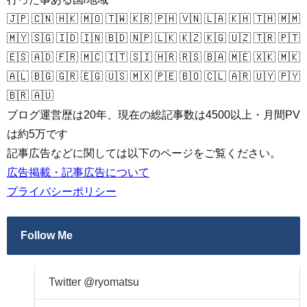
🇯🇵 🇨🇳 🇭🇰 🇲🇴 🇹🇼 🇰🇷 🇵🇭 🇻🇳 🇱🇦 🇰🇭 🇹🇭 🇲🇲
🇲🇾 🇸🇬 🇮🇩 🇮🇳 🇧🇩 🇳🇵 🇱🇰 🇰🇿 🇰🇬 🇺🇿 🇹🇷 🇵🇹
🇪🇸 🇦🇩 🇫🇷 🇲🇨 🇮🇹 🇸🇮 🇭🇷 🇷🇸 🇧🇦 🇲🇪 🇽🇰 🇲🇰
🇦🇱 🇧🇬 🇬🇷 🇪🇬 🇺🇸 🇲🇽 🇵🇪 🇧🇴 🇨🇱 🇦🇷 🇺🇾 🇵🇾
🇧🇷 🇦🇺
ブログ運営歴は20年、現在の総記事数は4500以上・月間PV
は約5万です
記事広告などに関しては以下のページをご覧ください。
広告掲載・記事広告について
プライバシーポリシー
Follow Me
Twitter @ryomatsu