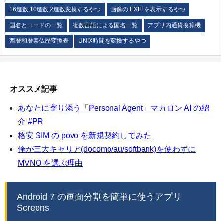
16進数,10進数,2進数変換するやつ
画像の EXIF を表示するやつ
国名とコードの一覧
複数言語による国名一覧
アプリ内通貨換算機
西暦和暦泰仏歴変換表
UNIX時間を変換するやつ
オススメ記事
あなたに寄り添う「Personal Agent」マカロン AI の紹
介 #PR
格安 SIM の povo を新規契約してみた
俺が三大キャリア(docomo/au/softbank)を使わずに
MVNO を選ぶ理由
Android 7 の画面分割を簡単に使うアプリ
Screens