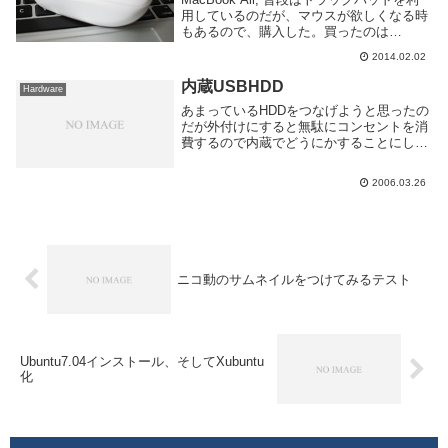
用しているのだが、マウスが欲しくなる時
もあるので、購入した。買ったのは
Logicool の M557 というやつ。全体的に高
2014.02.02
めの Bluetooth マウスの中では安価且つシ
ンプルで良さそ...
内蔵USBHDD
Hardware
あまっているHDDをつなげようと思ったの
だが外付けにすると無駄にコンセントを消
費するので内蔵でどうにかすることにし
た。IDEはHDD２つに光学ドライブ２つと
全部埋まってるしPCIスロットも全部埋ま
2006.03.26
ってるのでUSBでつなげる。そこでこいつ
を買...
ニコ動のサムネイルをつけてみるテスト
Ubuntu7.04インストール、そしてXubuntu
化