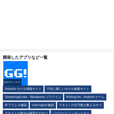
開発したアプリなど一覧
GG!アンテナ
Amazon セール情報サイト
子供に優しいホテル検索サイト
SimpleAppLinks - Wordpress プラグイン
Rolling Arc - Android ゲーム
IP アドレス確認
User Agent 確認
テキストの文字数を数えるやつ
テキストの差分を確認するやつ
パスワードジェネレーター