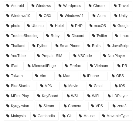
Android
Windows
Wordpress
Chrome
Travel
Windows10
OSX
Windows11
Atom
Unity
photo
Ubuntu
Hotel
PHP
macOS
Google
TroubleShooting
Ruby
Discord
Twitter
Linux
Thailand
Python
SmartPhone
Rails
JavaScript
YouTube
Prepaid-SIM
VSCode
NoxPlayer
iPad
MicrosoftEdge
Firefox
Vietnam
PR
Taiwan
Vim
Mac
iPhone
OBS
BlueStacks
VPN
Movie
Gmail
iOS
MEmuPlay
KeyBoard
WSL
WiFi
LDPlayer
Kyrgyzstan
Steam
Camera
VPS
zero3
Malaysia
Cambodia
Git
Mouse
MovableType