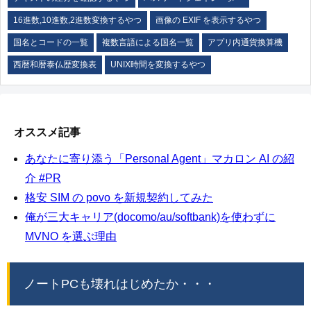
16進数,10進数,2進数変換するやつ
画像の EXIF を表示するやつ
国名とコードの一覧
複数言語による国名一覧
アプリ内通貨換算機
西暦和暦泰仏歴変換表
UNIX時間を変換するやつ
オススメ記事
あなたに寄り添う「Personal Agent」マカロン AI の紹
介 #PR
格安 SIM の povo を新規契約してみた
俺が三大キャリア(docomo/au/softbank)を使わずに
MVNO を選ぶ理由
ノートPCも壊れはじめたか・・・