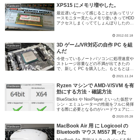
XPS15 にメモリ増やした。
Hardware
最近遅いなーって感じることがあってリソ
ースモニター見たらメモリ使いきってHDD
アクセスしまくっててしょんぼりしたので
メモリ買った。購入したのは UMAX の
SO-DIMM DDR3-PC10600 4GB CL9 ビッ
2012.02.18
クカメラで 1980...
3D ゲーム/VR対応の自作 PC を組
Hardware
んだ
今使っているノートパソコンに処理速度や
ストレージ容量などの不満が出てきたの
で、新しく PC を購入した。もともとは気
軽に動くためにノートパソコンで考えてい
2021.11.24
たのだが、コロナ禍で海外旅行もまともに
できない期間が今後もある程度続くだろう
Ryzen マシンで AMD-V/SVM を有
Hardware
事を想定し...
効にする方法・確認方法
BlueStacks や NoxPlayer といった仮想マ
シン・エミュレーターの性能をフルに発揮
する際に必要となるのがハードウェアによ
る仮想化支援技術だ。Intel であれば Intel
2020.05.28
VT, AMD であれば AMD-V や SVM ...
MacBook Air 用 に Logicool の
Hardware
Bluetooth マウス M557 買った
MacBook Air, 普段はトラックバッドを利