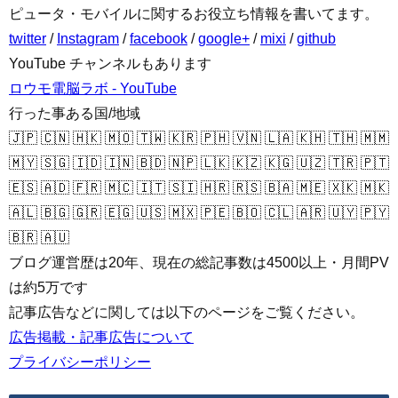
ピュータ・モバイルに関するお役立ち情報を書いてます。
twitter
/
Instagram
/
facebook
/
google+
/
mixi
/
github
YouTube チャンネルもあります
ロウモ電脳ラボ - YouTube
行った事ある国/地域
🇯🇵 🇨🇳 🇭🇰 🇲🇴 🇹🇼 🇰🇷 🇵🇭 🇻🇳 🇱🇦 🇰🇭 🇹🇭 🇲🇲
🇲🇾 🇸🇬 🇮🇩 🇮🇳 🇧🇩 🇳🇵 🇱🇰 🇰🇿 🇰🇬 🇺🇿 🇹🇷 🇵🇹
🇪🇸 🇦🇩 🇫🇷 🇲🇨 🇮🇹 🇸🇮 🇭🇷 🇷🇸 🇧🇦 🇲🇪 🇽🇰 🇲🇰
🇦🇱 🇧🇬 🇬🇷 🇪🇬 🇺🇸 🇲🇽 🇵🇪 🇧🇴 🇨🇱 🇦🇷 🇺🇾 🇵🇾
🇧🇷 🇦🇺
ブログ運営歴は20年、現在の総記事数は4500以上・月間PV
は約5万です
記事広告などに関しては以下のページをご覧ください。
広告掲載・記事広告について
プライバシーポリシー