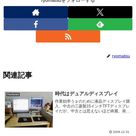
ryomatsuをフォローする
ryomatsu
関連記事
時代はデュアルディスプレイ
Hardware
作業効率うｐのために液晶ディスプレイ購
入。中古の三菱製15インチTFTディスプレ
イだが、中古とは思えないほど綺麗、発色
もそれなり。新古品かな。お値段10800
円。ホントはこの後中古のパソコンも買お
うと思ったけどこれで十分な気がしてき
た。つー...
2006.12.31