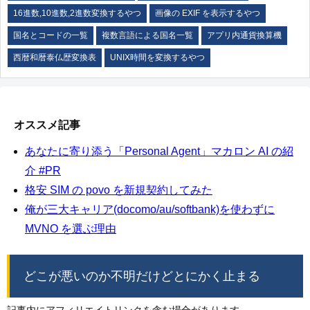
16進数,10進数,2進数変換するやつ
画像の EXIF を表示するやつ
国名とコードの一覧
複数言語による国名一覧
アプリ内通貨換算機
西暦和暦泰仏歴変換表
UNIX時間を変換するやつ
オススメ記事
あなたに寄り添う「Personal Agent」マカロン AI の紹
介 #PR
格安 SIM の povo を新規契約してみた
俺が三大キャリア(docomo/au/softbank)を使わずに
MVNO を選ぶ理由
どこが悪いのか不明だけどとにかく止まる
記事内にアフィリエイトリンクを含む場合があります