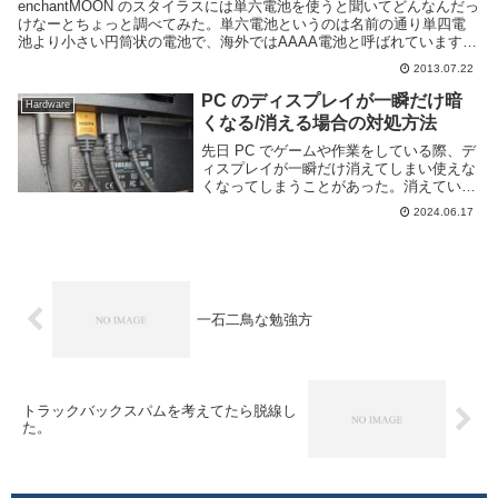
enchantMOON のスタイラスには単六電池を使うと聞いてどんなんだっ
けなーとちょっと調べてみた。単六電池というのは名前の通り単四電
池より小さい円筒状の電池で、海外ではAAAA電池と呼ばれています。
単四がAAA電池ですね。なんだけどあん...
2013.07.22
PC のディスプレイが一瞬だけ暗
Hardware
くなる/消える場合の対処方法
先日 PC でゲームや作業をしている際、デ
ィスプレイが一瞬だけ消えてしまい使えな
くなってしまうことがあった。消えている
時間は数秒程度ですぐ復帰したが、何度も
2024.06.17
発生するとなると困る。このページでは
PC のディスプレイが一瞬だけ暗くなる場
合に試...
一石二鳥な勉強方
トラックバックスパムを考えてたら脱線し
た。