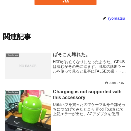
ryomatsu
関連記事
ぱそこん壊れた。
Hardware
HDDがお亡くなりになったようだ。GRUB
は読むがその先に進まず、HDDの診断ツー
ルを使って見ると見事にFALSEの嵐・・・
HDD自体には一応アクセスできる様なので
復旧を試みる。ext3なんてどうすりゃいい
2008.07.07
んだか知らないが、windows ...
Charging is not supported with
Hardware
this accessory
USBハブを買ったのでケーブルを全部そっ
ちにつなげてみたところ iPod Touch にて
上記エラーが出た。ACアダプタを使用し
ないUSBハブ経由では電力が安定しないの
かなーとか適当に考えつつ、ケーブルを抜
き差ししたら充電できたり。やっぱり...