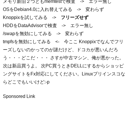
メモリ新旧２つともmemtestで検査 -> エラー無し
OSをDebian4.0に入れ替えてみる -> 変わらず
Knoppixを試してみる ->
フリーズせず
HDDをDataAdvisorで検査 -> エラー無し
/swapを無効にしてみる -> 変わらず
tmpfsを無効にしてみる <- 今ここ Knoppixでなんでフリ
ーズしないのかってのが謎だけど、ドコカが悪いんだろ
う・・・どこだ・・・ さすが中古マシン、俺が悪かった。
次は新品買うよ。 次PC買うときDELLにするからショッピ
ングサイトをFx対応にしてください。Linuxプリインスコな
らどこでもいいけど:-p
Sponsored Link