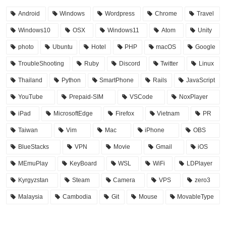
Android
Windows
Wordpress
Chrome
Travel
Windows10
OSX
Windows11
Atom
Unity
photo
Ubuntu
Hotel
PHP
macOS
Google
TroubleShooting
Ruby
Discord
Twitter
Linux
Thailand
Python
SmartPhone
Rails
JavaScript
YouTube
Prepaid-SIM
VSCode
NoxPlayer
iPad
MicrosoftEdge
Firefox
Vietnam
PR
Taiwan
Vim
Mac
iPhone
OBS
BlueStacks
VPN
Movie
Gmail
iOS
MEmuPlay
KeyBoard
WSL
WiFi
LDPlayer
Kyrgyzstan
Steam
Camera
VPS
zero3
Malaysia
Cambodia
Git
Mouse
MovableType