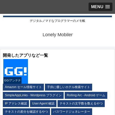
MENU
デジタルノマドなプログラマーのメモ帳
Lonely Mobiler
開発したアプリなど一覧
GG!アンテナ
Amazon セール情報サイト
子供に優しいホテル検索サイト
SimpleAppLinks - Wordpress プラグイン
Rolling Arc - Android ゲーム
IP アドレス確認
User Agent 確認
テキストの文字数を数えるやつ
テキストの差分を確認するやつ
パスワードジェネレーター