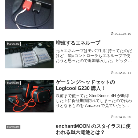
2011.04.10
増殖するエネループ
Hardware
元々エネループはモバブ用に持ってたのだ
けど、箱○コントローラもエネループで使
おうと思ったので追加購入した。ビックカ
メラのポイントだけでお支払い美味しいで
す。と思ったけどAmazonのほうが安いね
2012.02.11
やっぱり。んでさっそく箱○コントローラ
に入れて...
ゲーミングヘッドセットの
Hardware
Logicool G230 購入！
以前まで使ってた SteelSeries 4H が断線
した上に保証期間切れてしまったので代わ
りとなるものを Amazon で見ていたら手
頃な値段のゲーミングヘッドセットを発見
したので購入してみた。それがこの
2014.02.20
Logicool G230。50...
enchantMOON のスタイラスに使
Hardware
われる単六電池とは？