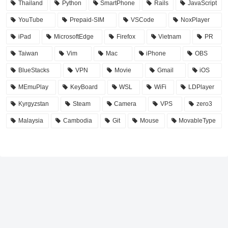
Thailand
Python
SmartPhone
Rails
JavaScript
YouTube
Prepaid-SIM
VSCode
NoxPlayer
iPad
MicrosoftEdge
Firefox
Vietnam
PR
Taiwan
Vim
Mac
iPhone
OBS
BlueStacks
VPN
Movie
Gmail
iOS
MEmuPlay
KeyBoard
WSL
WiFi
LDPlayer
Kyrgyzstan
Steam
Camera
VPS
zero3
Malaysia
Cambodia
Git
Mouse
MovableType