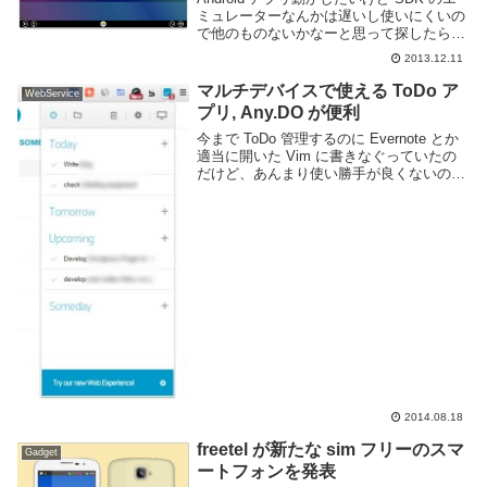
ミュレーターなんかは遅いし使いにくいの
で他のものないかなーと思って探したらや
っぱりあったのでメモ。BlueStacks とい
2013.12.11
う Android アプリを Mac や Windows 上で
動か...
マルチデバイスで使える ToDo ア
WebService
プリ, Any.DO が便利
今まで ToDo 管理するのに Evernote とか
適当に開いた Vim に書きなぐっていたの
だけど、あんまり使い勝手が良くないので
ちゃんとした ToDo アプリ無いかなと思っ
て見たら Any.DO が便利そうだったので使
ってみた。Chr...
2014.08.18
freetel が新たな sim フリーのスマ
Gadget
ートフォンを発表