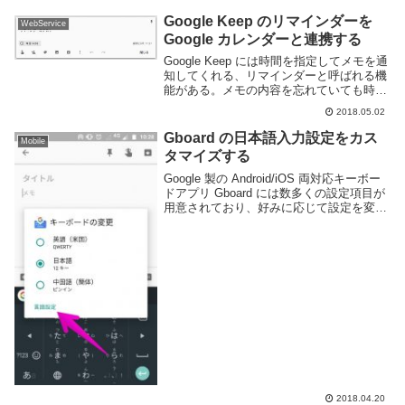
Google Keep のリマインダーを
WebService
Google カレンダーと連携する
Google Keep には時間を指定してメモを通
知してくれる、リマインダーと呼ばれる機
能がある。メモの内容を忘れていても時間
がきたら教えてくれる便利機能だ。このリ
2018.05.02
マインダー機能だが、実は Google カレン
ダーと連携する事ができる。早速...
Gboard の日本語入力設定をカス
Mobile
タマイズする
Google 製の Android/iOS 両対応キーボー
ドアプリ Gboard には数多くの設定項目が
用意されており、好みに応じて設定を変更
する事ができる。このブログを見ていると
いう事は日本語ネイティブもしくは日本語
に堪能な方だと思う。G...
2018.04.20