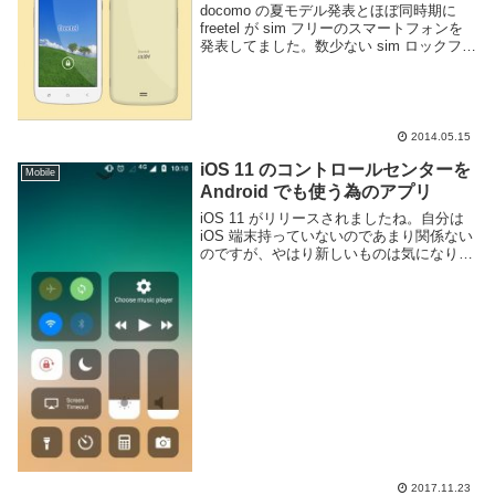
docomo の夏モデル発表とほぼ同時期に
freetel が sim フリーのスマートフォンを
発表してました。数少ない sim ロックフリ
ーのスマートフォンであるので応援した
い。発表されたスマートフォンは3機種。
どれも性能を抑えて低価格な...
2014.05.15
iOS 11 のコントロールセンターを
Mobile
Android でも使う為のアプリ
iOS 11 がリリースされましたね。自分は
iOS 端末持っていないのであまり関係ない
のですが、やはり新しいものは気になりま
す。iOS 11 では画面下からスワイプで表
示されるコントロールセンターがかなり改
良されたみたいです。端末の様々な...
2017.11.23