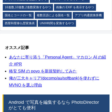
16進数,10進数,2進数変換するやつ
画像の EXIF を表示するやつ
国名とコードの一覧
複数言語による国名一覧
アプリ内通貨換算機
西暦和暦泰仏歴変換表
UNIX時間を変換するやつ
オススメ記事
あなたに寄り添う「Personal Agent」マカロン AI の紹
介 #PR
格安 SIM の povo を新規契約してみた
俺が三大キャリア(docomo/au/softbank)を使わずに
MVNO を選ぶ理由
Android で写真を編集するなら PhotoDirector
がとても便利