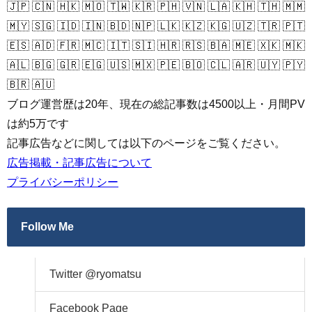
🇯🇵 🇨🇳 🇭🇰 🇲🇴 🇹🇼 🇰🇷 🇵🇭 🇻🇳 🇱🇦 🇰🇭 🇹🇭 🇲🇲
🇲🇾 🇸🇬 🇮🇩 🇮🇳 🇧🇩 🇳🇵 🇱🇰 🇰🇿 🇰🇬 🇺🇿 🇹🇷 🇵🇹
🇪🇸 🇦🇩 🇫🇷 🇲🇨 🇮🇹 🇸🇮 🇭🇷 🇷🇸 🇧🇦 🇲🇪 🇽🇰 🇲🇰
🇦🇱 🇧🇬 🇬🇷 🇪🇬 🇺🇸 🇲🇽 🇵🇪 🇧🇴 🇨🇱 🇦🇷 🇺🇾 🇵🇾
🇧🇷 🇦🇺
ブログ運営歴は20年、現在の総記事数は4500以上・月間PV
は約5万です
記事広告などに関しては以下のページをご覧ください。
広告掲載・記事広告について
プライバシーポリシー
Follow Me
Twitter @ryomatsu
Facebook Page