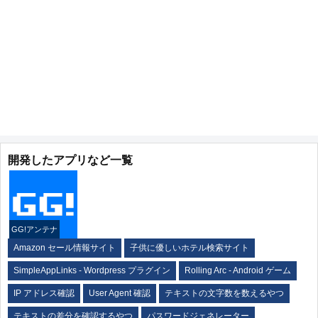
開発したアプリなど一覧
GG!アンテナ
Amazon セール情報サイト
子供に優しいホテル検索サイト
SimpleAppLinks - Wordpress プラグイン
Rolling Arc - Android ゲーム
IP アドレス確認
User Agent 確認
テキストの文字数を数えるやつ
テキストの差分を確認するやつ
パスワードジェネレーター