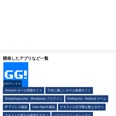
開発したアプリなど一覧
GG!アンテナ
Amazon セール情報サイト
子供に優しいホテル検索サイト
SimpleAppLinks - Wordpress プラグイン
Rolling Arc - Android ゲーム
IP アドレス確認
User Agent 確認
テキストの文字数を数えるやつ
テキストの差分を確認するやつ
パスワードジェネレーター