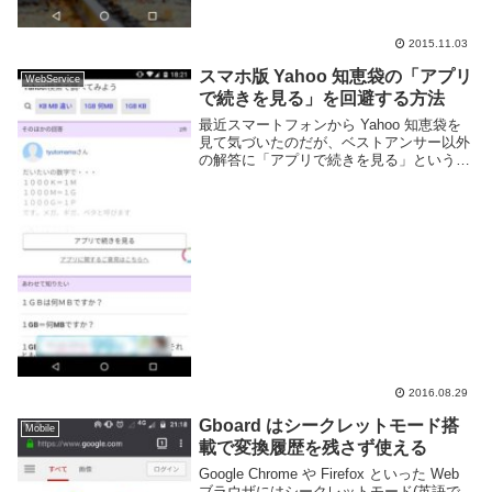
2015.11.03
スマホ版 Yahoo 知恵袋の「アプリ
WebService
で続きを見る」を回避する方法
最近スマートフォンから Yahoo 知恵袋を
見て気づいたのだが、ベストアンサー以外
の解答に「アプリで続きを見る」という表
記が出てブラウザでは続きを見られなくな
ったようだ。アプリをインストールさせた
いのだろうが本来 Web ブラウザのみで完
結...
2016.08.29
Gboard はシークレットモード搭
Mobile
載で変換履歴を残さず使える
Google Chrome や Firefox といった Web
ブラウザにはシークレットモード(英語で