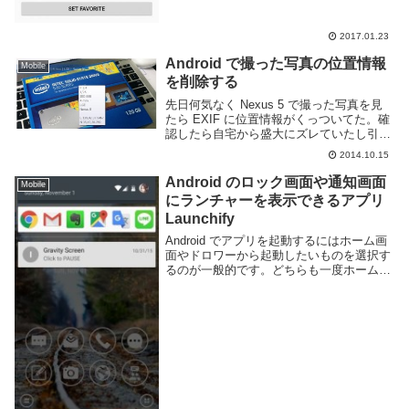
用できます。画面分割機能を利用するに
は...
2017.01.23
Android で撮った写真の位置情報
Mobile
を削除する
先日何気なく Nexus 5 で撮った写真を見
たら EXIF に位置情報がくっついてた。確
認したら自宅から盛大にズレていたし引っ
越す予定なので別に良いんだけど、無いほ
2014.10.15
うが良いだろう。というわけで位置情報を
無効にする方法を書いてみる。カメラの...
Android のロック画面や通知画面
Mobile
にランチャーを表示できるアプリ
Launchify
Android でアプリを起動するにはホーム画
面やドロワーから起動したいものを選択す
るのが一般的です。どちらも一度ホーム画
面に戻らなければならない為少し手間がか
かります。Launchify というアプリを利用
すると通知欄とロック画面に良く使...