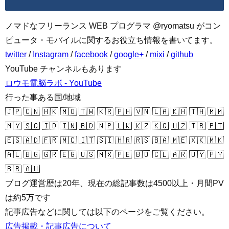
ノマドなフリーランス WEB プログラマ @ryomatsu がコン
ピュータ・モバイルに関するお役立ち情報を書いてます。
twitter
/
Instagram
/
facebook
/
google+
/
mixi
/
github
YouTube チャンネルもあります
ロウモ電脳ラボ - YouTube
行った事ある国/地域
🇯🇵 🇨🇳 🇭🇰 🇲🇴 🇹🇼 🇰🇷 🇵🇭 🇻🇳 🇱🇦 🇰🇭 🇹🇭 🇲🇲
🇲🇾 🇸🇬 🇮🇩 🇮🇳 🇧🇩 🇳🇵 🇱🇰 🇰🇿 🇰🇬 🇺🇿 🇹🇷 🇵🇹
🇪🇸 🇦🇩 🇫🇷 🇲🇨 🇮🇹 🇸🇮 🇭🇷 🇷🇸 🇧🇦 🇲🇪 🇽🇰 🇲🇰
🇦🇱 🇧🇬 🇬🇷 🇪🇬 🇺🇸 🇲🇽 🇵🇪 🇧🇴 🇨🇱 🇦🇷 🇺🇾 🇵🇾
🇧🇷 🇦🇺
ブログ運営歴は20年、現在の総記事数は4500以上・月間PV
は約5万です
記事広告などに関しては以下のページをご覧ください。
広告掲載・記事広告について