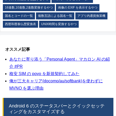
16進数,10進数,2進数変換するやつ
画像の EXIF を表示するやつ
国名とコードの一覧
複数言語による国名一覧
アプリ内通貨換算機
西暦和暦泰仏歴変換表
UNIX時間を変換するやつ
オススメ記事
あなたに寄り添う「Personal Agent」マカロン AI の紹
介 #PR
格安 SIM の povo を新規契約してみた
俺が三大キャリア(docomo/au/softbank)を使わずに
MVNO を選ぶ理由
Android 6 のステータスバーとクイックセッテ
ィングをカスタマイズする