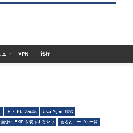
エミュ
VPN
旅行
ム
IP アドレス確認
User Agent 確認
画像の EXIF を表示するやつ
国名とコードの一覧