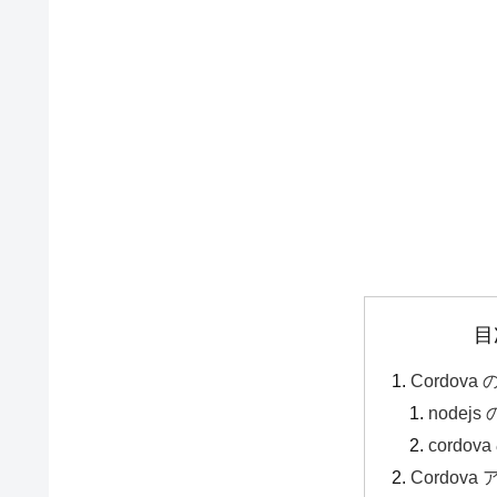
目
Cordov
nodej
cordo
Cordov