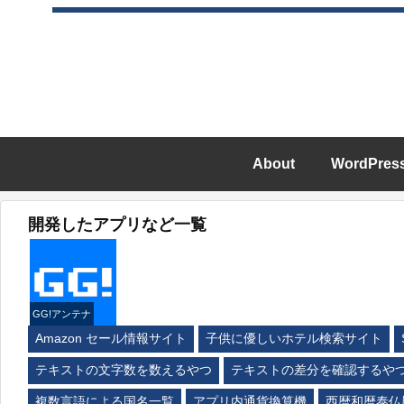
About
WordPres
開発したアプリなど一覧
GG!アンテナ
Amazon セール情報サイト
子供に優しいホテル検索サイト
テキストの文字数を数えるやつ
テキストの差分を確認するや
複数言語による国名一覧
アプリ内通貨換算機
西暦和暦泰仏