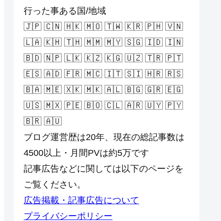
行った事ある国/地域
🇯🇵 🇨🇳 🇭🇰 🇲🇴 🇹🇼 🇰🇷 🇵🇭 🇻🇳
🇱🇦 🇰🇭 🇹🇭 🇲🇲 🇲🇾 🇸🇬 🇮🇩 🇮🇳
🇧🇩 🇳🇵 🇱🇰 🇰🇿 🇰🇬 🇺🇿 🇹🇷 🇵🇹
🇪🇸 🇦🇩 🇫🇷 🇲🇨 🇮🇹 🇸🇮 🇭🇷 🇷🇸
🇧🇦 🇲🇪 🇽🇰 🇲🇰 🇦🇱 🇧🇬 🇬🇷 🇪🇬
🇺🇸 🇲🇽 🇵🇪 🇧🇴 🇨🇱 🇦🇷 🇺🇾 🇵🇾
🇧🇷 🇦🇺
ブログ運営歴は20年、現在の総記事数は
4500以上・月間PVは約5万です
記事広告などに関しては以下のページを
ご覧ください。
広告掲載・記事広告について
プライバシーポリシー