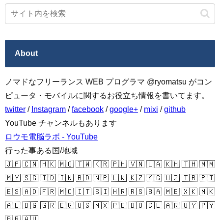
About
ノマドなフリーランス WEB プログラマ @ryomatsu がコン
ピュータ・モバイルに関するお役立ち情報を書いてます。
twitter
/
Instagram
/
facebook
/
google+
/
mixi
/
github
YouTube チャンネルもあります
ロウモ電脳ラボ - YouTube
行った事ある国/地域
🇯🇵 🇨🇳 🇭🇰 🇲🇴 🇹🇼 🇰🇷 🇵🇭 🇻🇳 🇱🇦 🇰🇭 🇹🇭 🇲🇲
🇲🇾 🇸🇬 🇮🇩 🇮🇳 🇧🇩 🇳🇵 🇱🇰 🇰🇿 🇰🇬 🇺🇿 🇹🇷 🇵🇹
🇪🇸 🇦🇩 🇫🇷 🇲🇨 🇮🇹 🇸🇮 🇭🇷 🇷🇸 🇧🇦 🇲🇪 🇽🇰 🇲🇰
🇦🇱 🇧🇬 🇬🇷 🇪🇬 🇺🇸 🇲🇽 🇵🇪 🇧🇴 🇨🇱 🇦🇷 🇺🇾 🇵🇾
🇧🇷 🇦🇺