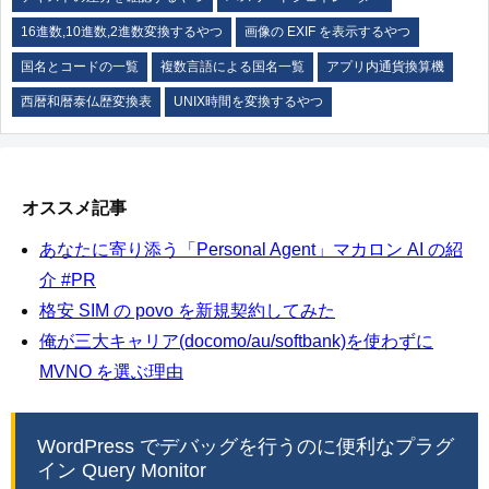
16進数,10進数,2進数変換するやつ
画像の EXIF を表示するやつ
国名とコードの一覧
複数言語による国名一覧
アプリ内通貨換算機
西暦和暦泰仏歴変換表
UNIX時間を変換するやつ
オススメ記事
あなたに寄り添う「Personal Agent」マカロン AI の紹
介 #PR
格安 SIM の povo を新規契約してみた
俺が三大キャリア(docomo/au/softbank)を使わずに
MVNO を選ぶ理由
WordPress でデバッグを行うのに便利なプラグ
イン Query Monitor