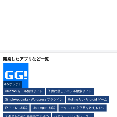
開発したアプリなど一覧
GG!アンテナ
Amazon セール情報サイト
子供に優しいホテル検索サイト
SimpleAppLinks - Wordpress プラグイン
Rolling Arc - Android ゲーム
IP アドレス確認
User Agent 確認
テキストの文字数を数えるやつ
テキストの差分を確認するやつ
パスワードジェネレーター