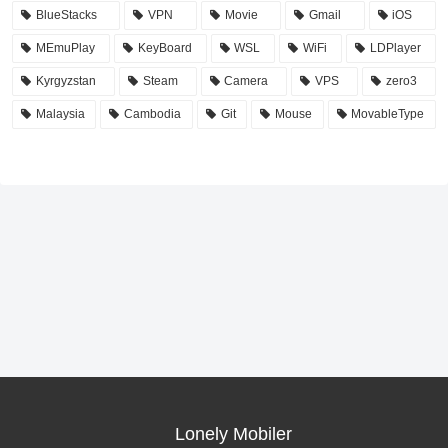
BlueStacks
VPN
Movie
Gmail
iOS
MEmuPlay
KeyBoard
WSL
WiFi
LDPlayer
Kyrgyzstan
Steam
Camera
VPS
zero3
Malaysia
Cambodia
Git
Mouse
MovableType
Lonely Mobiler