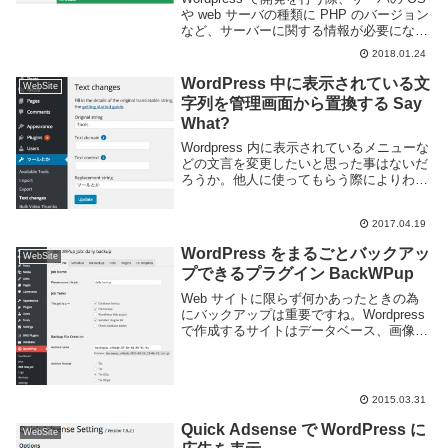
や web サーバの種類に PHP のバージョン
など、サーバーに関する情報が必要になる
事がある。そういった情報を取得するには
2018.01.24
サーバにコンソールでログインしたり、
phpinfo をどこかに表...
WordPress 中に表示されている文
WebSite
字列を管理画面から置換する Say
What?
Wordpress 内に表示されているメニューな
どの文言を変更したいと思った事はないだ
ろうか。他人に使ってもらう際によりわか
りやすい文言にしたり、自分の気に食わな
い単語を他のものに変更したりしたいと思
2017.04.19
う事があるかもしれない。しかしテーマや
言...
WordPress をまるごとバックアッ
WebSite
プできるプラグイン BackWPup
Web サイトに限らず何かあったときの為
にバックアップは重要ですね。Wordpress
で作成するサイトはデータベース、画像、
プラグイン、テーマと様々なファイルを利
用していますのでバックアップも大変で
す。BackWPup というプラグインを...
2015.03.31
Quick Adsense で WordPress に
WebSite