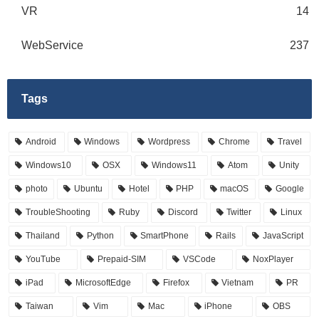
VR
14
WebService
237
Tags
Android
Windows
Wordpress
Chrome
Travel
Windows10
OSX
Windows11
Atom
Unity
photo
Ubuntu
Hotel
PHP
macOS
Google
TroubleShooting
Ruby
Discord
Twitter
Linux
Thailand
Python
SmartPhone
Rails
JavaScript
YouTube
Prepaid-SIM
VSCode
NoxPlayer
iPad
MicrosoftEdge
Firefox
Vietnam
PR
Taiwan
Vim
Mac
iPhone
OBS