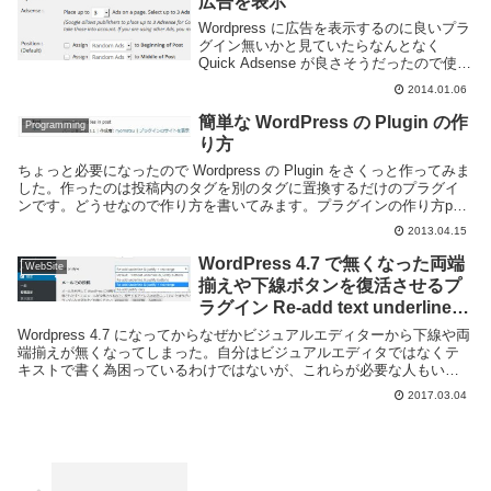
広告を表示
Wordpress に広告を表示するのに良いプラ
グイン無いかと見ていたらなんとなく
Quick Adsense が良さそうだったので使っ
てみた。インストールWordpress の管理画
2014.01.06
面からプラグインの新規追加を選び、検索
欄に "Quick...
簡単な WordPress の Plugin の作
Programming
り方
ちょっと必要になったので Wordpress の Plugin をさくっと作ってみま
した。作ったのは投稿内のタグを別のタグに置換するだけのプラグイ
ンです。どうせなので作り方を書いてみます。プラグインの作り方php
と wp との連携方法がわ...
2013.04.15
WordPress 4.7 で無くなった両端
WebSite
揃えや下線ボタンを復活させるプ
ラグイン Re-add text underline
and justify
Wordpress 4.7 になってからなぜかビジュアルエディターから下線や両
端揃えが無くなってしまった。自分はビジュアルエディタではなくテ
キストで書く為困っているわけではないが、これらが必要な人もいる
だろうと思う。そういう場合は Re-a...
2017.03.04