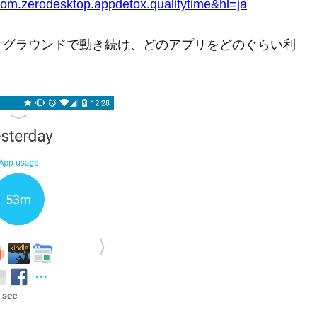
=com.zerodesktop.appdetox.qualitytime&hl=ja
クグラウンドで動き続け、どのアプリをどのぐらい利