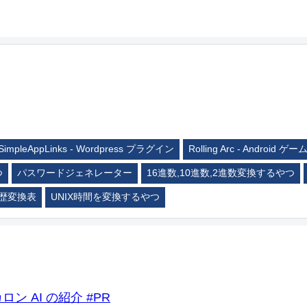
SimpleAppLinks - Wordpress プラグイン
Rolling Arc - Android ゲー
つ
パスワードジェネレーター
16進数,10進数,2進数変換するやつ
歴変換表
UNIX時間を変換するやつ
ロン AI の紹介 #PR