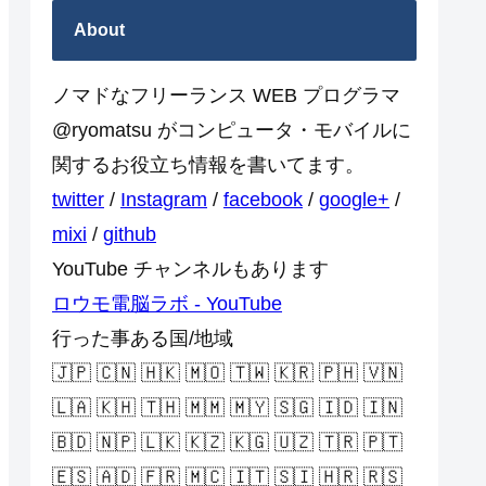
About
ノマドなフリーランス WEB プログラマ
@ryomatsu がコンピュータ・モバイルに
関するお役立ち情報を書いてます。
twitter
/
Instagram
/
facebook
/
google+
/
mixi
/
github
YouTube チャンネルもあります
ロウモ電脳ラボ - YouTube
行った事ある国/地域
🇯🇵 🇨🇳 🇭🇰 🇲🇴 🇹🇼 🇰🇷 🇵🇭 🇻🇳
🇱🇦 🇰🇭 🇹🇭 🇲🇲 🇲🇾 🇸🇬 🇮🇩 🇮🇳
🇧🇩 🇳🇵 🇱🇰 🇰🇿 🇰🇬 🇺🇿 🇹🇷 🇵🇹
🇪🇸 🇦🇩 🇫🇷 🇲🇨 🇮🇹 🇸🇮 🇭🇷 🇷🇸