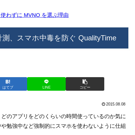
k)を使わずに MVNO を選ぶ理由
測、スマホ中毒を防ぐ QualityTime
はてブ
LINE
コピー
2015.08.08
。どのアプリをどのくらいの時間使っているのか気に
中や勉強中など強制的にスマホを使わないように仕組