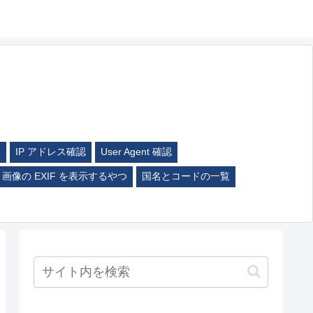
ム
IP アドレス確認
User Agent 確認
画像の EXIF を表示するやつ
国名とコードの一覧