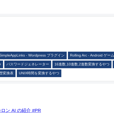
SimpleAppLinks - Wordpress プラグイン
Rolling Arc - Android ゲー
つ
パスワードジェネレーター
16進数,10進数,2進数変換するやつ
歴変換表
UNIX時間を変換するやつ
ロン AI の紹介 #PR