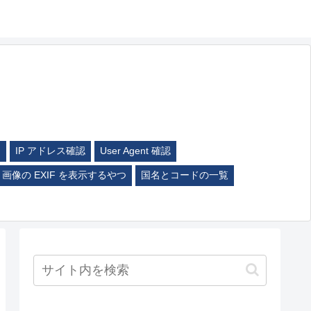
ム
IP アドレス確認
User Agent 確認
画像の EXIF を表示するやつ
国名とコードの一覧