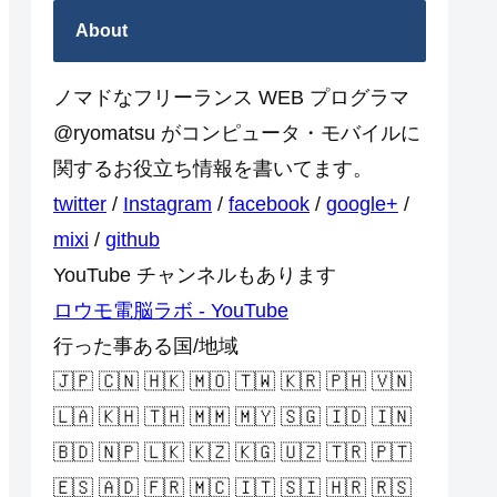
About
ノマドなフリーランス WEB プログラマ
@ryomatsu がコンピュータ・モバイルに
関するお役立ち情報を書いてます。
twitter
/
Instagram
/
facebook
/
google+
/
mixi
/
github
YouTube チャンネルもあります
ロウモ電脳ラボ - YouTube
行った事ある国/地域
🇯🇵 🇨🇳 🇭🇰 🇲🇴 🇹🇼 🇰🇷 🇵🇭 🇻🇳
🇱🇦 🇰🇭 🇹🇭 🇲🇲 🇲🇾 🇸🇬 🇮🇩 🇮🇳
🇧🇩 🇳🇵 🇱🇰 🇰🇿 🇰🇬 🇺🇿 🇹🇷 🇵🇹
🇪🇸 🇦🇩 🇫🇷 🇲🇨 🇮🇹 🇸🇮 🇭🇷 🇷🇸