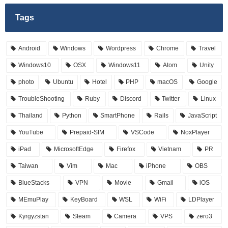
Tags
Android
Windows
Wordpress
Chrome
Travel
Windows10
OSX
Windows11
Atom
Unity
photo
Ubuntu
Hotel
PHP
macOS
Google
TroubleShooting
Ruby
Discord
Twitter
Linux
Thailand
Python
SmartPhone
Rails
JavaScript
YouTube
Prepaid-SIM
VSCode
NoxPlayer
iPad
MicrosoftEdge
Firefox
Vietnam
PR
Taiwan
Vim
Mac
iPhone
OBS
BlueStacks
VPN
Movie
Gmail
iOS
MEmuPlay
KeyBoard
WSL
WiFi
LDPlayer
Kyrgyzstan
Steam
Camera
VPS
zero3