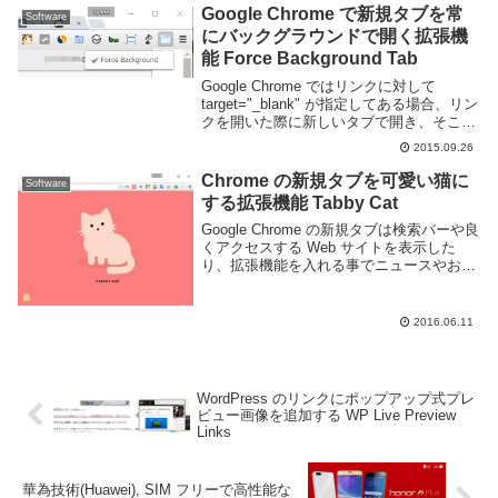
はなく Google ...
Google Chrome で新規タブを常
Software
にバックグラウンドで開く拡張機
能 Force Background Tab
Google Chrome ではリンクに対して
target="_blank" が指定してある場合、リン
クを開いた際に新しいタブで開き、そこに
フォーカスが移動します。すぐそのリンク
2015.09.26
先を見たい場合は良いのですが、後で見る
ためにリンクを開いてお...
Chrome の新規タブを可愛い猫に
Software
する拡張機能 Tabby Cat
Google Chrome の新規タブは検索バーや良
くアクセスする Web サイトを表示した
り、拡張機能を入れる事でニュースやお気
に入り、時計、天気、todoリストといった
便利情報や綺麗な写真を表示したりと自由
度が高いです。Tabby Ca...
2016.06.11
WordPress のリンクにポップアップ式プレ
ビュー画像を追加する WP Live Preview
Links
華為技術(Huawei), SIM フリーで高性能な