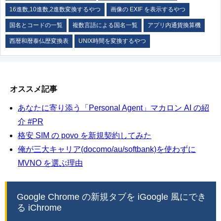
16進数,10進数,2進数変換するやつ
画像の EXIF を表示するやつ
国名とコードの一覧
複数言語による国名一覧
アプリ内通貨換算機
西暦和暦泰仏歴変換表
UNIX時間を変換するやつ
オススメ記事
あなたに寄り添う「Personal Agent」マカロン AI の紹
介 #PR
格安 SIM の povo を新規契約してみた
俺が三大キャリア(docomo/au/softbank)を使わずに
MVNO を選ぶ理由
Google Chrome の新規タブを iGoogle 風にでき
る iChrome