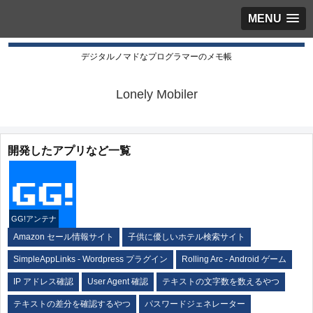
MENU
デジタルノマドなプログラマーのメモ帳
Lonely Mobiler
開発したアプリなど一覧
GG!アンテナ
Amazon セール情報サイト
子供に優しいホテル検索サイト
SimpleAppLinks - Wordpress プラグイン
Rolling Arc - Android ゲーム
IP アドレス確認
User Agent 確認
テキストの文字数を数えるやつ
テキストの差分を確認するやつ
パスワードジェネレーター