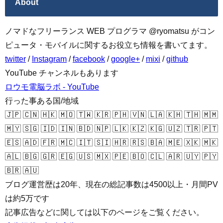
About
ノマドなフリーランス WEB プログラマ @ryomatsu がコン
ピュータ・モバイルに関するお役立ち情報を書いてます。
twitter
/
Instagram
/
facebook
/
google+
/
mixi
/
github
YouTube チャンネルもあります
ロウモ電脳ラボ - YouTube
行った事ある国/地域
🇯🇵 🇨🇳 🇭🇰 🇲🇴 🇹🇼 🇰🇷 🇵🇭 🇻🇳 🇱🇦 🇰🇭 🇹🇭 🇲🇲
🇲🇾 🇸🇬 🇮🇩 🇮🇳 🇧🇩 🇳🇵 🇱🇰 🇰🇿 🇰🇬 🇺🇿 🇹🇷 🇵🇹
🇪🇸 🇦🇩 🇫🇷 🇲🇨 🇮🇹 🇸🇮 🇭🇷 🇷🇸 🇧🇦 🇲🇪 🇽🇰 🇲🇰
🇦🇱 🇧🇬 🇬🇷 🇪🇬 🇺🇸 🇲🇽 🇵🇪 🇧🇴 🇨🇱 🇦🇷 🇺🇾 🇵🇾
🇧🇷 🇦🇺
ブログ運営歴は20年、現在の総記事数は4500以上・月間PV
は約5万です
記事広告などに関しては以下のページをご覧ください。