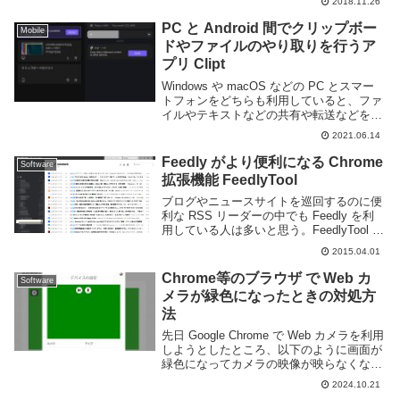
2018.11.26
ッシュしたり操作を間違えてタブを閉じた
りなどしてフォームに入力したテキス...
PC と Android 間でクリップボー
Mobile
ドやファイルのやり取りを行うア
プリ Clipt
Windows や macOS などの PC とスマー
トフォンをどちらも利用していると、ファ
イルやテキストなどの共有や転送などを行
う機会は多いと思う。自分もメモ帳替わり
2021.06.14
に Google Keep を使ったり、ファイルの
転送には Dropbo...
Feedly がより便利になる Chrome
Software
拡張機能 FeedlyTool
ブログやニュースサイトを巡回するのに便
利な RSS リーダーの中でも Feedly を利
用している人は多いと思う。FeedlyTool は
その Feedly をより便利にする為の Google
2015.04.01
Chrome の拡張機能です。この拡張機能で
は...
Chrome等のブラウザ で Web カ
Software
メラが緑色になったときの対処方
法
先日 Google Chrome で Web カメラを利用
しようとしたところ、以下のように画面が
緑色になってカメラの映像が映らなくなっ
てしまった。他のカメラアプリでは正常に
2024.10.21
表示できるので、デバイスや Windows で