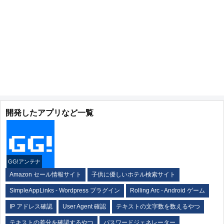
開発したアプリなど一覧
GG!アンテナ
Amazon セール情報サイト
子供に優しいホテル検索サイト
SimpleAppLinks - Wordpress プラグイン
Rolling Arc - Android ゲーム
IP アドレス確認
User Agent 確認
テキストの文字数を数えるやつ
テキストの差分を確認するやつ
パスワードジェネレーター