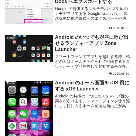
Docs へエクスポートする
Google の提供するマルチデバイス対応の
メモアプリである Google Keep だが、残
念な事に他の形式へのエクスポートや他の
サービスからの移行の為のインポート機能
といったものが用意されていない。唯一あ
2018.04.30
るのは Google Docs ...
Android のいつでも即座に呼び出
Mobile
せるランチャーアプリ Zone
Launcher
スマートフォンでアプリを起動する際、殆
どの人はホーム画面やそれに付随するドロ
ワーからアプリを探して起動する事が多い
と思う。しかし、一度ホーム画面に戻るの
2020.09.10
はボタンを押すだけとはいえ一手間かかる
し、沢山のアプリがインストールされてい
Android のホーム画面を iOS 風に
Mobile
れば探すのが...
する xOS Launcher
Android の特徴の一つにカスタマイズ性の
高さがあります。スマートフォンを使う際
にまず目に入るホーム画面も自由度が高
く、テーマやアイコン、ウィジェットを組
み合わせる事で好きなようにカスタマイズ
する事が可能です。しかしカッコ良くカス
タマイ...