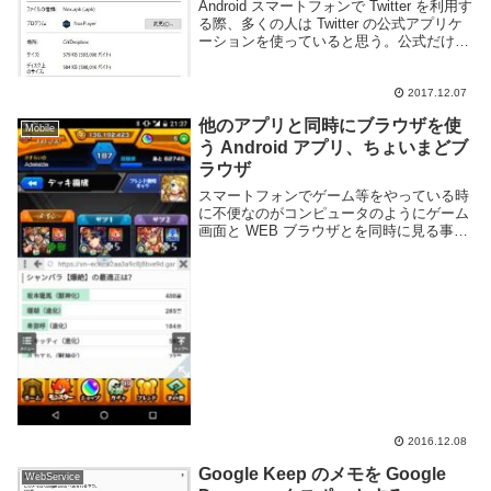
Android スマートフォンで Twitter を利用す
る際、多くの人は Twitter の公式アプリケ
ーションを使っていると思う。公式だけあ
って機能的には十分ではあるが、端末や契
約している回線によってはちょっと重いと
感じるかもしれない。...
2017.12.07
他のアプリと同時にブラウザを使
Mobile
う Android アプリ、ちょいまどブ
ラウザ
スマートフォンでゲーム等をやっている時
に不便なのがコンピュータのようにゲーム
画面と WEB ブラウザとを同時に見る事が
できない点です。ゲーム内容によっては攻
略情報を見つつプレイしたいものです。ゲ
ーム以外にも何かの情報を参照しながら文
章を書い...
2016.12.08
Google Keep のメモを Google
WebService