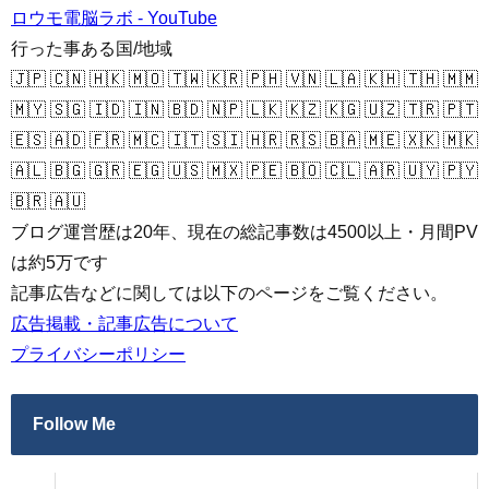
ロウモ電脳ラボ - YouTube
行った事ある国/地域
🇯🇵 🇨🇳 🇭🇰 🇲🇴 🇹🇼 🇰🇷 🇵🇭 🇻🇳 🇱🇦 🇰🇭 🇹🇭 🇲🇲
🇲🇾 🇸🇬 🇮🇩 🇮🇳 🇧🇩 🇳🇵 🇱🇰 🇰🇿 🇰🇬 🇺🇿 🇹🇷 🇵🇹
🇪🇸 🇦🇩 🇫🇷 🇲🇨 🇮🇹 🇸🇮 🇭🇷 🇷🇸 🇧🇦 🇲🇪 🇽🇰 🇲🇰
🇦🇱 🇧🇬 🇬🇷 🇪🇬 🇺🇸 🇲🇽 🇵🇪 🇧🇴 🇨🇱 🇦🇷 🇺🇾 🇵🇾
🇧🇷 🇦🇺
ブログ運営歴は20年、現在の総記事数は4500以上・月間PV
は約5万です
記事広告などに関しては以下のページをご覧ください。
広告掲載・記事広告について
プライバシーポリシー
Follow Me