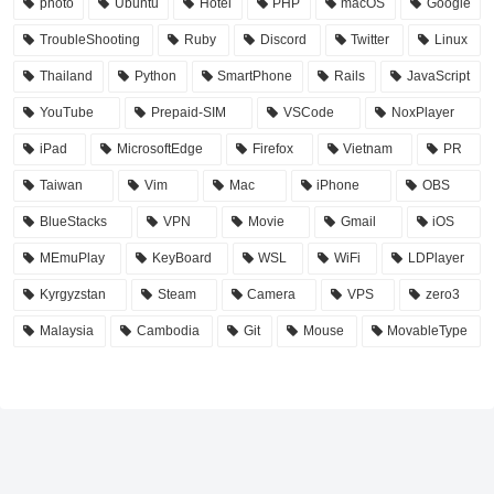
photo
Ubuntu
Hotel
PHP
macOS
Google
TroubleShooting
Ruby
Discord
Twitter
Linux
Thailand
Python
SmartPhone
Rails
JavaScript
YouTube
Prepaid-SIM
VSCode
NoxPlayer
iPad
MicrosoftEdge
Firefox
Vietnam
PR
Taiwan
Vim
Mac
iPhone
OBS
BlueStacks
VPN
Movie
Gmail
iOS
MEmuPlay
KeyBoard
WSL
WiFi
LDPlayer
Kyrgyzstan
Steam
Camera
VPS
zero3
Malaysia
Cambodia
Git
Mouse
MovableType