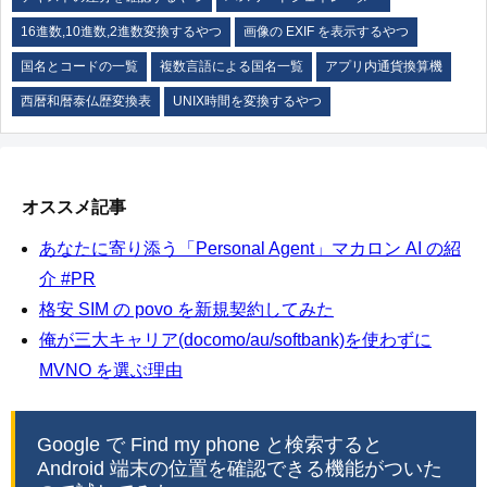
16進数,10進数,2進数変換するやつ
画像の EXIF を表示するやつ
国名とコードの一覧
複数言語による国名一覧
アプリ内通貨換算機
西暦和暦泰仏歴変換表
UNIX時間を変換するやつ
オススメ記事
あなたに寄り添う「Personal Agent」マカロン AI の紹
介 #PR
格安 SIM の povo を新規契約してみた
俺が三大キャリア(docomo/au/softbank)を使わずに
MVNO を選ぶ理由
Google で Find my phone と検索すると
Android 端末の位置を確認できる機能がついた