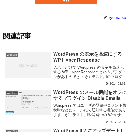
ryomatsu
関連記事
WordPress の表示を高速にする
WebSite
WP Hyper Response
入れるだけで Wordpress の表示を高速化
する WP Hyper Response というプラグイ
ンがあるのでさっそくテスト用のブログに
入れてみた。フロント側と管理画面、両方
2014.03.01
に効果があるようだ。インストール管理画
面のプラグイン -> ...
WordPress のメール機能をオフに
WebSite
するプラグイン Disable Emails
Wordpress ではユーザの登録やコメント投
稿時などにメールにて通知する機能があり
ます。が、テスト用や開発中の Web サイ
トなどで頻繁にメールが送られてくると鬱
2017.03.14
陶しいと思う事もあります。Disable
Emails というプラグインを...
WordPress 4.2 にアップデートし
WebSite