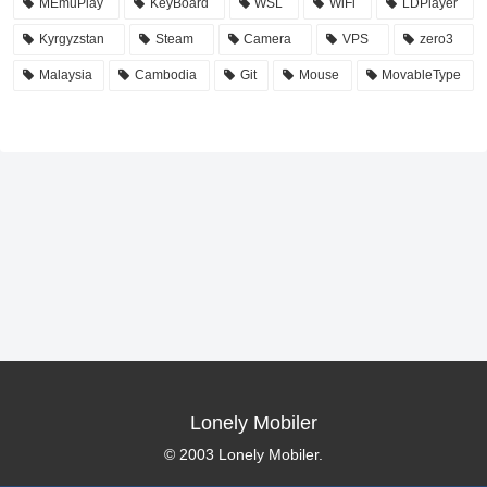
MEmuPlay
KeyBoard
WSL
WiFi
LDPlayer
Kyrgyzstan
Steam
Camera
VPS
zero3
Malaysia
Cambodia
Git
Mouse
MovableType
Lonely Mobiler
© 2003 Lonely Mobiler.