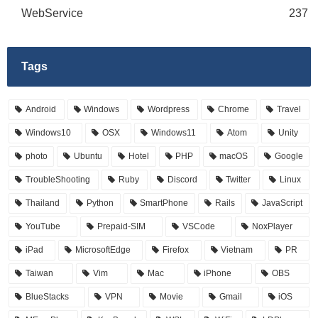
WebService
237
Tags
Android
Windows
Wordpress
Chrome
Travel
Windows10
OSX
Windows11
Atom
Unity
photo
Ubuntu
Hotel
PHP
macOS
Google
TroubleShooting
Ruby
Discord
Twitter
Linux
Thailand
Python
SmartPhone
Rails
JavaScript
YouTube
Prepaid-SIM
VSCode
NoxPlayer
iPad
MicrosoftEdge
Firefox
Vietnam
PR
Taiwan
Vim
Mac
iPhone
OBS
BlueStacks
VPN
Movie
Gmail
iOS