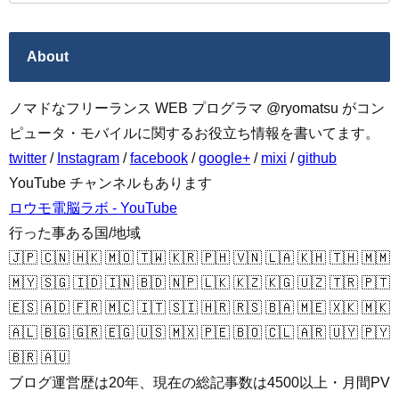
About
ノマドなフリーランス WEB プログラマ @ryomatsu がコン
ピュータ・モバイルに関するお役立ち情報を書いてます。
twitter
/
Instagram
/
facebook
/
google+
/
mixi
/
github
YouTube チャンネルもあります
ロウモ電脳ラボ - YouTube
行った事ある国/地域
🇯🇵 🇨🇳 🇭🇰 🇲🇴 🇹🇼 🇰🇷 🇵🇭 🇻🇳 🇱🇦 🇰🇭 🇹🇭 🇲🇲
🇲🇾 🇸🇬 🇮🇩 🇮🇳 🇧🇩 🇳🇵 🇱🇰 🇰🇿 🇰🇬 🇺🇿 🇹🇷 🇵🇹
🇪🇸 🇦🇩 🇫🇷 🇲🇨 🇮🇹 🇸🇮 🇭🇷 🇷🇸 🇧🇦 🇲🇪 🇽🇰 🇲🇰
🇦🇱 🇧🇬 🇬🇷 🇪🇬 🇺🇸 🇲🇽 🇵🇪 🇧🇴 🇨🇱 🇦🇷 🇺🇾 🇵🇾
🇧🇷 🇦🇺
ブログ運営歴は20年、現在の総記事数は4500以上・月間PV