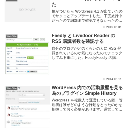
た
気がついたら Wordpress 4.2 が出ていたの
でサクっとアップデートした。丁度旅行中
だったので細部まで確認できなかったので
ちょっと遅れてしまった。Wordpress 4.2
2015.05.01
での主な更新点特に取り上げられている項
目を紹介。Press...
Feedly と Livedoor Reader の
WebSite
RSS 購読者数を確認する
自分のブログがどのくらいの人に RSS 登
録されているのか気になったのでチェック
してみる事にした。FeedlyFeedly の購読
者数を見るには以下の API を叩くと良
い。面倒くさいので以下の Web ページを
利用したほうが良さそうです。...
2014.06.11
WordPress 内での活動履歴を見る
WebSite
為のプラグイン Simple History
Wordpress を複数人で運営している際、管
理者は誰がどのような行動をとったのかを
把握しておく必要があります。運営してい
るチームなどにもよりますが、あまり好き
勝手やられると困る事もありますからね。
Wordpress 内で誰が何を実行した...