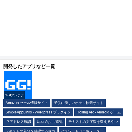
開発したアプリなど一覧
GG!アンテナ
Amazon セール情報サイト
子供に優しいホテル検索サイト
SimpleAppLinks - Wordpress プラグイン
Rolling Arc - Android ゲーム
IP アドレス確認
User Agent 確認
テキストの文字数を数えるやつ
テキストの差分を確認するやつ
パスワードジェネレーター