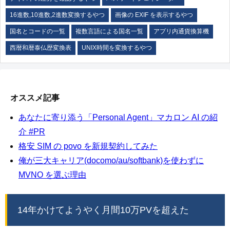
16進数,10進数,2進数変換するやつ
画像の EXIF を表示するやつ
国名とコードの一覧
複数言語による国名一覧
アプリ内通貨換算機
西暦和暦泰仏歴変換表
UNIX時間を変換するやつ
オススメ記事
あなたに寄り添う「Personal Agent」マカロン AI の紹
介 #PR
格安 SIM の povo を新規契約してみた
俺が三大キャリア(docomo/au/softbank)を使わずに
MVNO を選ぶ理由
14年かけてようやく月間10万PVを超えた