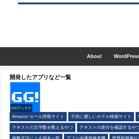
About
WordPres
開発したアプリなど一覧
GG!アンテナ
Amazon セール情報サイト
子供に優しいホテル検索サイト
テキストの文字数を数えるやつ
テキストの差分を確認するや
複数言語による国名一覧
アプリ内通貨換算機
西暦和暦泰仏