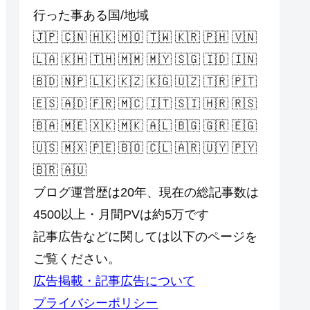
行った事ある国/地域
🇯🇵 🇨🇳 🇭🇰 🇲🇴 🇹🇼 🇰🇷 🇵🇭 🇻🇳
🇱🇦 🇰🇭 🇹🇭 🇲🇲 🇲🇾 🇸🇬 🇮🇩 🇮🇳
🇧🇩 🇳🇵 🇱🇰 🇰🇿 🇰🇬 🇺🇿 🇹🇷 🇵🇹
🇪🇸 🇦🇩 🇫🇷 🇲🇨 🇮🇹 🇸🇮 🇭🇷 🇷🇸
🇧🇦 🇲🇪 🇽🇰 🇲🇰 🇦🇱 🇧🇬 🇬🇷 🇪🇬
🇺🇸 🇲🇽 🇵🇪 🇧🇴 🇨🇱 🇦🇷 🇺🇾 🇵🇾
🇧🇷 🇦🇺
ブログ運営歴は20年、現在の総記事数は
4500以上・月間PVは約5万です
記事広告などに関しては以下のページを
ご覧ください。
広告掲載・記事広告について
プライバシーポリシー