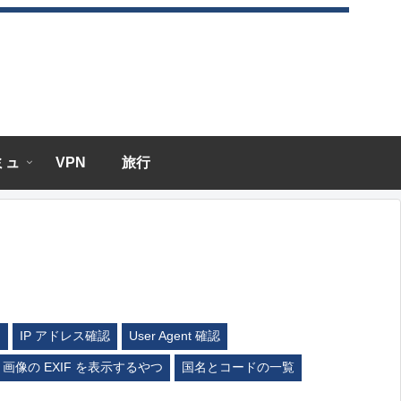
エミュ
VPN
旅行
ム
IP アドレス確認
User Agent 確認
画像の EXIF を表示するやつ
国名とコードの一覧