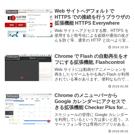
Web サイトへデフォルトで
Security
HTTPS での接続を行うブラウザの
拡張機能 HTTPS Everywhere
Web サイトへアクセスする際、HTTPS を
使用すると暗号化による盗聴や通信の改ざ
んを防ぐ等、通常の HTTP と比べより安全
につなげる事ができます。GMail や会員サ
2014.10.26
イト等個人情報などを扱う Web サイトで
は多くのサイトで使用する事...
Chrome で Flash の自動再生をオ
Software
フにする拡張機能, Flashcontrol
Web サイトには動画やアニメーションを
再生したりゲームをやる為の Flash が利用
されている事があります。便利なものです
がその反面、 CPU パワーを浪費したり音
2016.02.06
が出る広告を勝手に再生するなど邪魔に感
じる事もあります。モバイル回線であれ...
Chrome のメニューバーから
Software
Google カレンダーにアクセスで
きる拡張機能 Checker Plus for
Google Calendar
スケジュールの管理に Google カレンダー
を利用しているという方は多いと思う。ス
マートフォン等では専用のアプリがあるの
でそれを利用すると思うが PC 上ではそう
2016.06.02
もいかず、他のカレンダーアプリでデータ