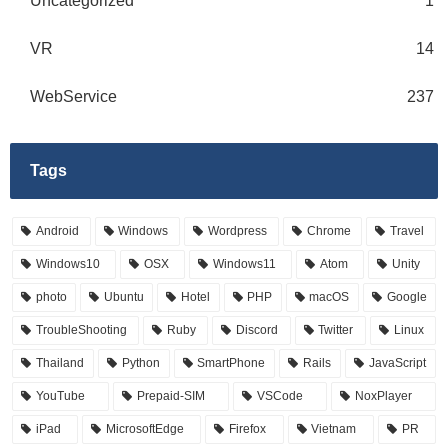
Uncategorized
1
VR
14
WebService
237
Tags
Android
Windows
Wordpress
Chrome
Travel
Windows10
OSX
Windows11
Atom
Unity
photo
Ubuntu
Hotel
PHP
macOS
Google
TroubleShooting
Ruby
Discord
Twitter
Linux
Thailand
Python
SmartPhone
Rails
JavaScript
YouTube
Prepaid-SIM
VSCode
NoxPlayer
iPad
MicrosoftEdge
Firefox
Vietnam
PR