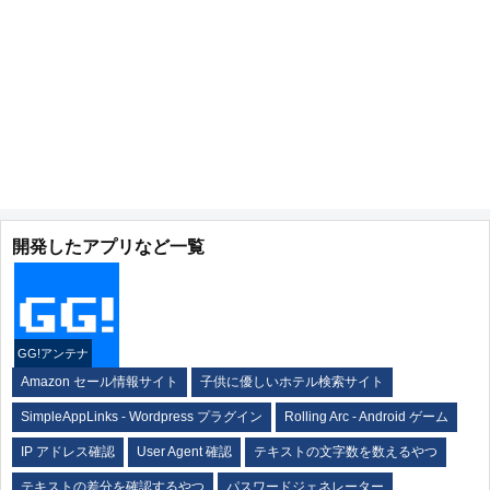
開発したアプリなど一覧
GG!アンテナ
Amazon セール情報サイト
子供に優しいホテル検索サイト
SimpleAppLinks - Wordpress プラグイン
Rolling Arc - Android ゲーム
IP アドレス確認
User Agent 確認
テキストの文字数を数えるやつ
テキストの差分を確認するやつ
パスワードジェネレーター