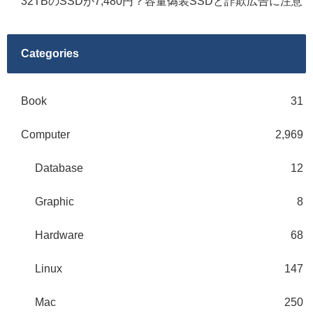
32TBのSSDが7,480円？容量偽装SSDと詐欺広告に注意
Categories
Book
31
Computer
2,969
Database
12
Graphic
8
Hardware
68
Linux
147
Mac
250