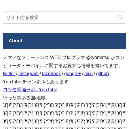
About
ノマドなフリーランス WEB プログラマ @ryomatsu がコン
ピュータ・モバイルに関するお役立ち情報を書いてます。
twitter
/
Instagram
/
facebook
/
google+
/
mixi
/
github
YouTube チャンネルもあります
ロウモ電脳ラボ - YouTube
行った事ある国/地域
🇯🇵 🇨🇳 🇭🇰 🇲🇴 🇹🇼 🇰🇷 🇵🇭 🇻🇳 🇱🇦 🇰🇭 🇹🇭 🇲🇲
🇲🇾 🇸🇬 🇮🇩 🇮🇳 🇧🇩 🇳🇵 🇱🇰 🇰🇿 🇰🇬 🇺🇿 🇹🇷 🇵🇹
🇪🇸 🇦🇩 🇫🇷 🇲🇨 🇮🇹 🇸🇮 🇭🇷 🇷🇸 🇧🇦 🇲🇪 🇽🇰 🇲🇰