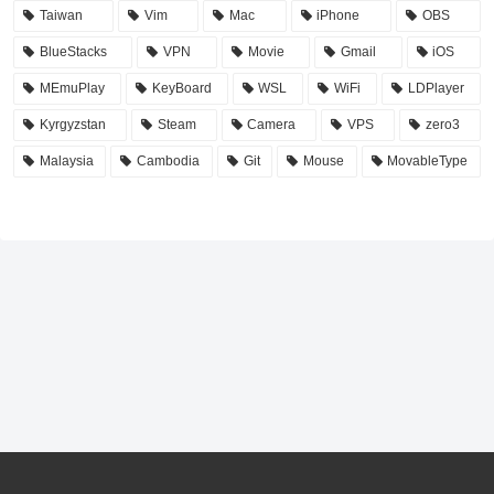
Taiwan
Vim
Mac
iPhone
OBS
BlueStacks
VPN
Movie
Gmail
iOS
MEmuPlay
KeyBoard
WSL
WiFi
LDPlayer
Kyrgyzstan
Steam
Camera
VPS
zero3
Malaysia
Cambodia
Git
Mouse
MovableType