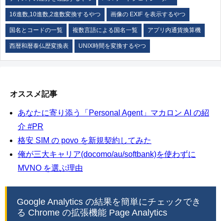
16進数,10進数,2進数変換するやつ
画像の EXIF を表示するやつ
国名とコードの一覧
複数言語による国名一覧
アプリ内通貨換算機
西暦和暦泰仏歴変換表
UNIX時間を変換するやつ
オススメ記事
あなたに寄り添う「Personal Agent」マカロン AI の紹
介 #PR
格安 SIM の povo を新規契約してみた
俺が三大キャリア(docomo/au/softbank)を使わずに
MVNO を選ぶ理由
Google Analytics の結果を簡単にチェックでき
る Chrome の拡張機能 Page Analytics