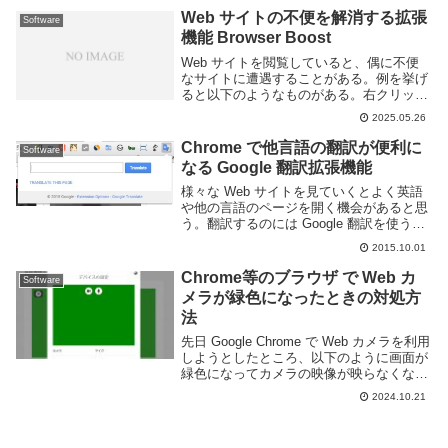
の同期を取ったり、ブラウザのタブで利
Web サイトの不便を解消する拡張
Software
用...
機能 Browser Boost
Web サイトを閲覧していると、偶に不便
なサイトに遭遇することがある。例を挙げ
ると以下のようなものがある。右クリック
を禁止しており各種機能が利用できないテ
2025.05.26
キストの選択ができなくてグーグル検索や
翻訳が使いにくい動画サイトの音量が大き
Chrome で他言語の翻訳が便利に
Software
すぎる/小...
なる Google 翻訳拡張機能
様々な Web サイトを見ていくとよく英語
や他の言語のページを開く機会があると思
う。翻訳するのには Google 翻訳を使う人
は多いだろう。それに Google Chrome に
2015.10.01
は標準で翻訳機能が備わっている。が、さ
らに Google 翻訳...
Chrome等のブラウザ で Web カ
Software
メラが緑色になったときの対処方
法
先日 Google Chrome で Web カメラを利用
しようとしたところ、以下のように画面が
緑色になってカメラの映像が映らなくなっ
てしまった。他のカメラアプリでは正常に
2024.10.21
表示できるので、デバイスや Windows で
はなく Google ...