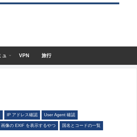
エミュ
VPN
旅行
ム
IP アドレス確認
User Agent 確認
画像の EXIF を表示するやつ
国名とコードの一覧