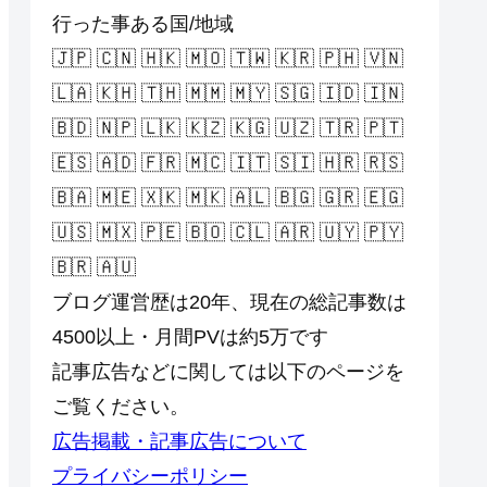
行った事ある国/地域
🇯🇵 🇨🇳 🇭🇰 🇲🇴 🇹🇼 🇰🇷 🇵🇭 🇻🇳
🇱🇦 🇰🇭 🇹🇭 🇲🇲 🇲🇾 🇸🇬 🇮🇩 🇮🇳
🇧🇩 🇳🇵 🇱🇰 🇰🇿 🇰🇬 🇺🇿 🇹🇷 🇵🇹
🇪🇸 🇦🇩 🇫🇷 🇲🇨 🇮🇹 🇸🇮 🇭🇷 🇷🇸
🇧🇦 🇲🇪 🇽🇰 🇲🇰 🇦🇱 🇧🇬 🇬🇷 🇪🇬
🇺🇸 🇲🇽 🇵🇪 🇧🇴 🇨🇱 🇦🇷 🇺🇾 🇵🇾
🇧🇷 🇦🇺
ブログ運営歴は20年、現在の総記事数は
4500以上・月間PVは約5万です
記事広告などに関しては以下のページを
ご覧ください。
広告掲載・記事広告について
プライバシーポリシー