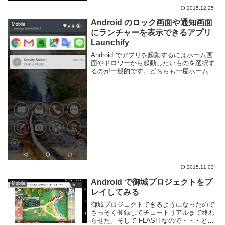
2015.12.25
Android のロック画面や通知画面
Mobile
にランチャーを表示できるアプリ
Launchify
Android でアプリを起動するにはホーム画
面やドロワーから起動したいものを選択す
るのが一般的です。どちらも一度ホーム画
面に戻らなければならない為少し手間がか
かります。Launchify というアプリを利用
すると通知欄とロック画面に良く使...
2015.11.03
Android で御城プロジェクトをプ
Mobile
レイしてみる
御城プロジェクトできるようになったので
さっそく登録してチュートリアルまで終わ
らせた。そして FLASH なので・・・とい