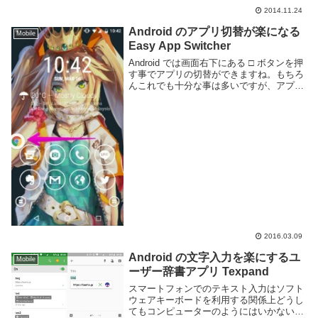
うことでこれも Android 端末で動くのか試
2014.11.24
してみた。結論から言うと残念ながらタワ
ーディフェンスはできない。ドラッグ...
Android のアプリ切替が楽になる
Mobile
Easy App Switcher
Android では画面右下にある □ ボタンを押
す事でアプリの切替ができますね。もちろ
んこれでも十分な事は多いですが、アプリ
切替をより良くするためのアプリが
Google Play 上に多数公開されています。
Easy App Switch...
2016.03.09
Android の文字入力を楽にするユ
Mobile
ーザー辞書アプリ Texpand
スマートフォンでのテキスト入力はソフト
ウェアキーボードを利用する関係上どうし
てもコンピューターのようにはいかない。