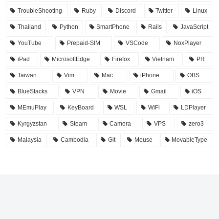
TroubleShooting
Ruby
Discord
Twitter
Linux
Thailand
Python
SmartPhone
Rails
JavaScript
YouTube
Prepaid-SIM
VSCode
NoxPlayer
iPad
MicrosoftEdge
Firefox
Vietnam
PR
Taiwan
Vim
Mac
iPhone
OBS
BlueStacks
VPN
Movie
Gmail
iOS
MEmuPlay
KeyBoard
WSL
WiFi
LDPlayer
Kyrgyzstan
Steam
Camera
VPS
zero3
Malaysia
Cambodia
Git
Mouse
MovableType