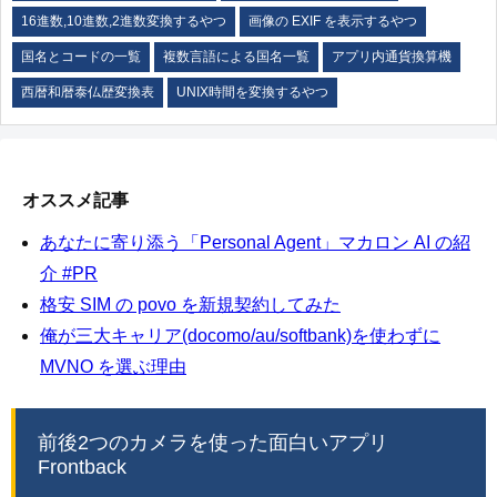
16進数,10進数,2進数変換するやつ
画像の EXIF を表示するやつ
国名とコードの一覧
複数言語による国名一覧
アプリ内通貨換算機
西暦和暦泰仏歴変換表
UNIX時間を変換するやつ
オススメ記事
あなたに寄り添う「Personal Agent」マカロン AI の紹
介 #PR
格安 SIM の povo を新規契約してみた
俺が三大キャリア(docomo/au/softbank)を使わずに
MVNO を選ぶ理由
前後2つのカメラを使った面白いアプリ
Frontback