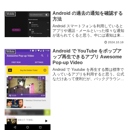
Android の過去の通知を確認する
Mobile
方法
Android スマートフォンを利用していると
アプリや通話・メールといった様々な通知
が送られてくると思う。中には通知は来た
けど間違えて消してしまい何の通知なのか
2024.10.16
わからない事もある。そんなときに便利な
のが通知履歴だ。Android スマートフ...
Android で YouTube をポップア
Mobile
ップ再生できるアプリ Awesome
Pop-up Video
Android で Youtube を再生する際は標準で
入っているアプリを利用すると思う。公式
なだけあって便利だが、バックグラウンド
再生には対応しておらず、動画を見ながら
他のアプリは殆ど使う事はできない。
Awesome Pop-up Vid...