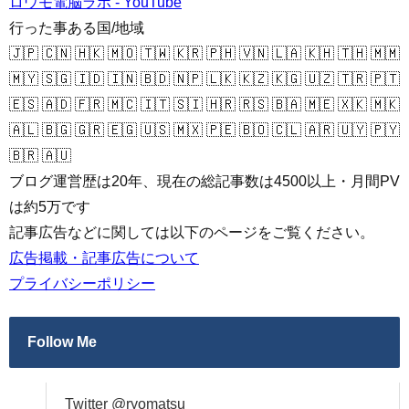
ロウモ電脳ラボ - YouTube
行った事ある国/地域
🇯🇵 🇨🇳 🇭🇰 🇲🇴 🇹🇼 🇰🇷 🇵🇭 🇻🇳 🇱🇦 🇰🇭 🇹🇭 🇲🇲
🇲🇾 🇸🇬 🇮🇩 🇮🇳 🇧🇩 🇳🇵 🇱🇰 🇰🇿 🇰🇬 🇺🇿 🇹🇷 🇵🇹
🇪🇸 🇦🇩 🇫🇷 🇲🇨 🇮🇹 🇸🇮 🇭🇷 🇷🇸 🇧🇦 🇲🇪 🇽🇰 🇲🇰
🇦🇱 🇧🇬 🇬🇷 🇪🇬 🇺🇸 🇲🇽 🇵🇪 🇧🇴 🇨🇱 🇦🇷 🇺🇾 🇵🇾
🇧🇷 🇦🇺
ブログ運営歴は20年、現在の総記事数は4500以上・月間PV
は約5万です
記事広告などに関しては以下のページをご覧ください。
広告掲載・記事広告について
プライバシーポリシー
Follow Me
Twitter @ryomatsu