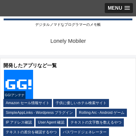
MENU
デジタルノマドなプログラマーのメモ帳
Lonely Mobiler
開発したアプリなど一覧
GG!アンテナ
Amazon セール情報サイト
子供に優しいホテル検索サイト
SimpleAppLinks - Wordpress プラグイン
Rolling Arc - Android ゲーム
IP アドレス確認
User Agent 確認
テキストの文字数を数えるやつ
テキストの差分を確認するやつ
パスワードジェネレーター