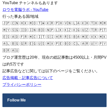
YouTube チャンネルもあります
ロウモ電脳ラボ - YouTube
行った事ある国/地域
🇯🇵 🇨🇳 🇭🇰 🇲🇴 🇹🇼 🇰🇷 🇵🇭 🇻🇳 🇱🇦 🇰🇭 🇹🇭 🇲🇲
🇲🇾 🇸🇬 🇮🇩 🇮🇳 🇧🇩 🇳🇵 🇱🇰 🇰🇿 🇰🇬 🇺🇿 🇹🇷 🇵🇹
🇪🇸 🇦🇩 🇫🇷 🇲🇨 🇮🇹 🇸🇮 🇭🇷 🇷🇸 🇧🇦 🇲🇪 🇽🇰 🇲🇰
🇦🇱 🇧🇬 🇬🇷 🇪🇬 🇺🇸 🇲🇽 🇵🇪 🇧🇴 🇨🇱 🇦🇷 🇺🇾 🇵🇾
🇧🇷 🇦🇺
ブログ運営歴は20年、現在の総記事数は4500以上・月間PV
は約5万です
記事広告などに関しては以下のページをご覧ください。
広告掲載・記事広告について
プライバシーポリシー
Follow Me