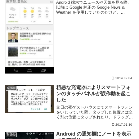
Android 端末でニュースや天気を見る際、
以前は Google 純正の Google News &
Weather を使用していたのだけど、
SmartNews とか Google Now とか Play
NewsStand とかいろいろ...
2014.09.04
粗悪な充電器によりスマートフォ
Mobile
ンのタッチパネルが誤作動を起こ
した
先日の夜ゲストハウスにてスマートフォン
をいじっていた際、タップした位置とは全
く別の位置にタップされたり、ドラッグ中
にそれとは別の反応があったりとタッチ操
2017.01.30
作に関する不具合が発生した。まともに文
章を書く事すらできないレベルで誤作動が
Android の通知欄にノートを表示
Mobile
発生していた...