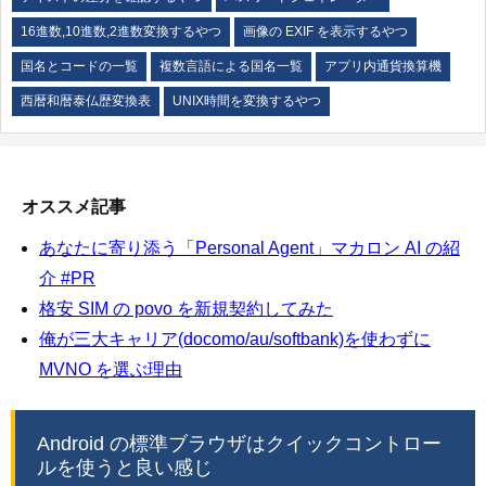
16進数,10進数,2進数変換するやつ
画像の EXIF を表示するやつ
国名とコードの一覧
複数言語による国名一覧
アプリ内通貨換算機
西暦和暦泰仏歴変換表
UNIX時間を変換するやつ
オススメ記事
あなたに寄り添う「Personal Agent」マカロン AI の紹
介 #PR
格安 SIM の povo を新規契約してみた
俺が三大キャリア(docomo/au/softbank)を使わずに
MVNO を選ぶ理由
Android の標準ブラウザはクイックコントロー
ルを使うと良い感じ