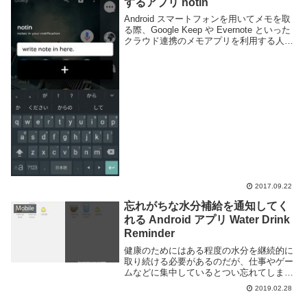
するアプリ notin
Android スマートフォンを用いてメモを取
る際、Google Keep や Evernote といった
クラウド連携のメモアプリを利用する人は
多いと思う。自分もメモは殆ど Google
Keep に記述している。が、こういったメ
モ帳に記述...
2017.09.22
忘れがちな水分補給を通知してく
Mobile
れる Android アプリ Water Drink
Reminder
健康のためにはある程度の水分を継続的に
取り続ける必要があるのだが、仕事やゲー
ムなどに集中しているとつい忘れてしまう
事も多い。自分も数時間以上座りっぱなし
2019.02.28
で水分も取らずに作業などしている事があ
る。水分補給の習慣が無いのであればアプ