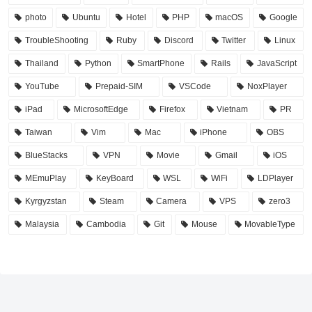
photo
Ubuntu
Hotel
PHP
macOS
Google
TroubleShooting
Ruby
Discord
Twitter
Linux
Thailand
Python
SmartPhone
Rails
JavaScript
YouTube
Prepaid-SIM
VSCode
NoxPlayer
iPad
MicrosoftEdge
Firefox
Vietnam
PR
Taiwan
Vim
Mac
iPhone
OBS
BlueStacks
VPN
Movie
Gmail
iOS
MEmuPlay
KeyBoard
WSL
WiFi
LDPlayer
Kyrgyzstan
Steam
Camera
VPS
zero3
Malaysia
Cambodia
Git
Mouse
MovableType