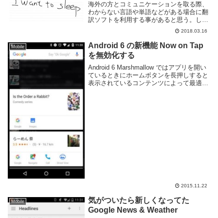
海外の方とコミュニケーションを取る際、
わからない言語や単語などがある場合に翻
訳ソフトを利用する事があると思う。しか
し通常翻訳アプリは文字を打ち込んで翻訳
2018.03.16
する事が多く、手書き対応であっても文字
入力欄が狭く簡易的なもので使いにくい事
Android 6 の新機能 Now on Tap
Mobile
がある。先日...
を無効化する
Android 6 Marshmallow ではアプリを開い
ているときにホームボタンを長押しすると
表示されているコンテンツによって最適な
情報を表示するという Now on Tap 機能が
起動する。なぜか何も表示されてなかった
ゴチうさとラーメ...
2015.11.22
気がついたら新しくなってた
Mobile
Google News & Weather