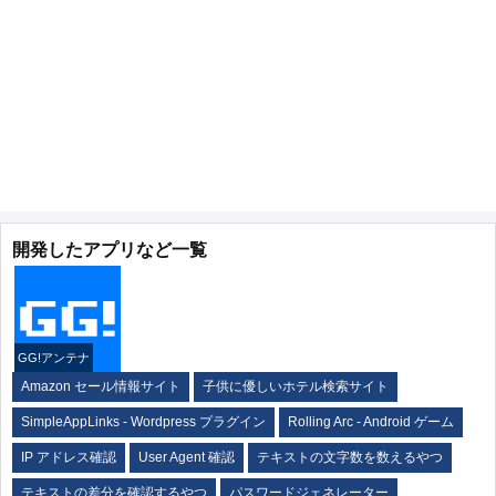
開発したアプリなど一覧
GG!アンテナ
Amazon セール情報サイト
子供に優しいホテル検索サイト
SimpleAppLinks - Wordpress プラグイン
Rolling Arc - Android ゲーム
IP アドレス確認
User Agent 確認
テキストの文字数を数えるやつ
テキストの差分を確認するやつ
パスワードジェネレーター