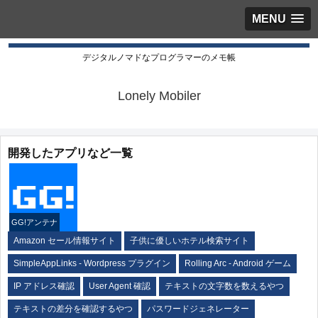
MENU
デジタルノマドなプログラマーのメモ帳
Lonely Mobiler
開発したアプリなど一覧
GG!アンテナ
Amazon セール情報サイト
子供に優しいホテル検索サイト
SimpleAppLinks - Wordpress プラグイン
Rolling Arc - Android ゲーム
IP アドレス確認
User Agent 確認
テキストの文字数を数えるやつ
テキストの差分を確認するやつ
パスワードジェネレーター