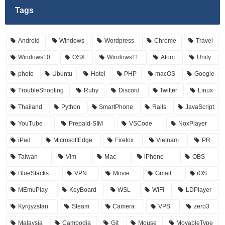
Tags
Android
Windows
Wordpress
Chrome
Travel
Windows10
OSX
Windows11
Atom
Unity
photo
Ubuntu
Hotel
PHP
macOS
Google
TroubleShooting
Ruby
Discord
Twitter
Linux
Thailand
Python
SmartPhone
Rails
JavaScript
YouTube
Prepaid-SIM
VSCode
NoxPlayer
iPad
MicrosoftEdge
Firefox
Vietnam
PR
Taiwan
Vim
Mac
iPhone
OBS
BlueStacks
VPN
Movie
Gmail
iOS
MEmuPlay
KeyBoard
WSL
WiFi
LDPlayer
Kyrgyzstan
Steam
Camera
VPS
zero3
Malaysia
Cambodia
Git
Mouse
MovableType