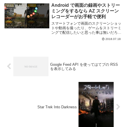
グ...
Android で画面の録画やストリー
Mobile
ミングをするなら AZ スクリーン
レコーダーがお手軽で便利
スマートフォンで画面のスクリーンショッ
トや動画を撮ったり、ゲームをストリーミ
ングで配信したいと思った事は無いだろう
か。スクリーンショットだけなら OS 標準
2018.07.18
の機能でも利用できるが録画するなら専用
のソフトを利用したほうがやりやすい。
Andro...
Google Feed API を使ってはてブの RSS
を表示してみる
Star Trek Into Darkness