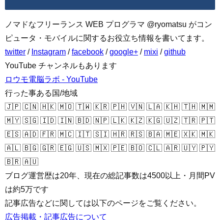
ノマドなフリーランス WEB プログラマ @ryomatsu がコン
ピュータ・モバイルに関するお役立ち情報を書いてます。
twitter
/
Instagram
/
facebook
/
google+
/
mixi
/
github
YouTube チャンネルもあります
ロウモ電脳ラボ - YouTube
行った事ある国/地域
🇯🇵 🇨🇳 🇭🇰 🇲🇴 🇹🇼 🇰🇷 🇵🇭 🇻🇳 🇱🇦 🇰🇭 🇹🇭 🇲🇲
🇲🇾 🇸🇬 🇮🇩 🇮🇳 🇧🇩 🇳🇵 🇱🇰 🇰🇿 🇰🇬 🇺🇿 🇹🇷 🇵🇹
🇪🇸 🇦🇩 🇫🇷 🇲🇨 🇮🇹 🇸🇮 🇭🇷 🇷🇸 🇧🇦 🇲🇪 🇽🇰 🇲🇰
🇦🇱 🇧🇬 🇬🇷 🇪🇬 🇺🇸 🇲🇽 🇵🇪 🇧🇴 🇨🇱 🇦🇷 🇺🇾 🇵🇾
🇧🇷 🇦🇺
ブログ運営歴は20年、現在の総記事数は4500以上・月間PV
は約5万です
記事広告などに関しては以下のページをご覧ください。
広告掲載・記事広告について