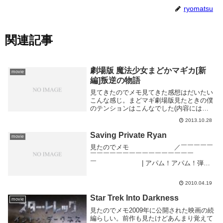
ryomatsu
関連記事
劇場版 魔法少女まどかマギカ[新
movie
編]叛逆の物語
見てきたのでメモ見てきた感想はだいたい
こんな感じ。まどマギ劇場版見たときの僕
のテンションはこんなでした(内容には触
れないけど映画見てからのがいいかもしれ
2013.10.28
ない) 森キノコ (@morikinoko8888)
October 26, 201...
Saving Private Ryan
movie
見たのでメモ ／￣￣￣￣￣
￣￣￣￣￣￣￣￣￣￣￣￣￣￣￣￣
￣ | アパム！アパム！弾！
弾持ってこい！アパーーー
ム！ ＼＿＿＿＿＿ ＿＿
2010.04.19
＿＿＿＿＿＿＿＿＿＿＿＿＿
＿
Star Trek Into Darkness
movie
∨ ...
見たのでメモ2009年に公開された映画の続
編らしい。前作も見たけどあんまり覚えて