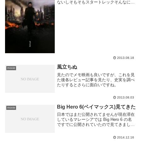
ないしそもそもスタートレックそんなに知
らないけど普通にSF映画として楽しめる
ので良い。スター・トレック イントゥ・
ダークネス (角川文庫)アラン・ディーン・
フォ...
2013.08.18
風立ちぬ
movie
見たのでメモ映画も良いですが、これを見
た後各レビュー記事を見たり、史実を調べ
たりするとさらに面白いですね。
2013.08.03
Big Hero 6(ベイマックス)見てきた
movie
日本ではまだ公開されてませんが現在滞在
しているマレーシアでは Big Hero 6 の名
ですでに公開されていたので見てきまし
た。音声英語、中国語とマレー語の字幕で
したが難しい話ではないので楽しく見る事
2014.12.16
ができました。この映画はマーベルのビッ