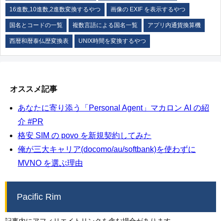
16進数,10進数,2進数変換するやつ
画像の EXIF を表示するやつ
国名とコードの一覧
複数言語による国名一覧
アプリ内通貨換算機
西暦和暦泰仏歴変換表
UNIX時間を変換するやつ
オススメ記事
あなたに寄り添う「Personal Agent」マカロン AI の紹
介 #PR
格安 SIM の povo を新規契約してみた
俺が三大キャリア(docomo/au/softbank)を使わずに
MVNO を選ぶ理由
Pacific Rim
記事内にアフィリエイトリンクを含む場合があります