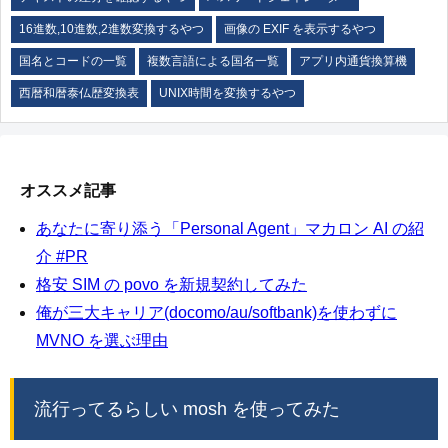
16進数,10進数,2進数変換するやつ
画像の EXIF を表示するやつ
国名とコードの一覧
複数言語による国名一覧
アプリ内通貨換算機
西暦和暦泰仏歴変換表
UNIX時間を変換するやつ
オススメ記事
あなたに寄り添う「Personal Agent」マカロン AI の紹
介 #PR
格安 SIM の povo を新規契約してみた
俺が三大キャリア(docomo/au/softbank)を使わずに
MVNO を選ぶ理由
流行ってるらしい mosh を使ってみた