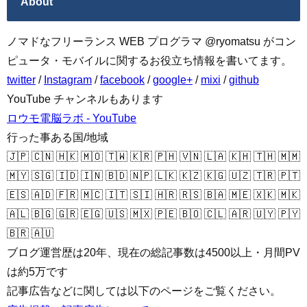
About
ノマドなフリーランス WEB プログラマ @ryomatsu がコン
ピュータ・モバイルに関するお役立ち情報を書いてます。
twitter
/
Instagram
/
facebook
/
google+
/
mixi
/
github
YouTube チャンネルもあります
ロウモ電脳ラボ - YouTube
行った事ある国/地域
🇯🇵 🇨🇳 🇭🇰 🇲🇴 🇹🇼 🇰🇷 🇵🇭 🇻🇳 🇱🇦 🇰🇭 🇹🇭 🇲🇲
🇲🇾 🇸🇬 🇮🇩 🇮🇳 🇧🇩 🇳🇵 🇱🇰 🇰🇿 🇰🇬 🇺🇿 🇹🇷 🇵🇹
🇪🇸 🇦🇩 🇫🇷 🇲🇨 🇮🇹 🇸🇮 🇭🇷 🇷🇸 🇧🇦 🇲🇪 🇽🇰 🇲🇰
🇦🇱 🇧🇬 🇬🇷 🇪🇬 🇺🇸 🇲🇽 🇵🇪 🇧🇴 🇨🇱 🇦🇷 🇺🇾 🇵🇾
🇧🇷 🇦🇺
ブログ運営歴は20年、現在の総記事数は4500以上・月間PV
は約5万です
記事広告などに関しては以下のページをご覧ください。