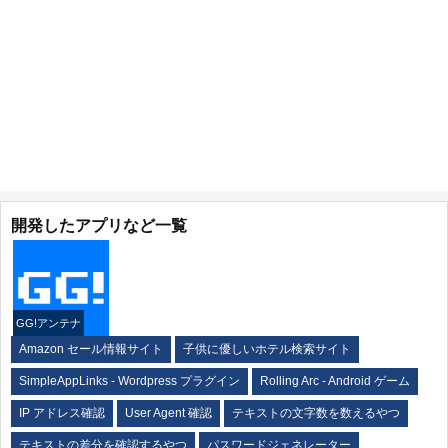
開発したアプリなど一覧
GG!アンテナ
Amazon セール情報サイト
子供に優しいホテル検索サイト
SimpleAppLinks - Wordpress プラグイン
Rolling Arc - Android ゲーム
IP アドレス確認
User Agent 確認
テキストの文字数を数えるやつ
テキストの差分を確認するやつ
パスワードジェネレーター