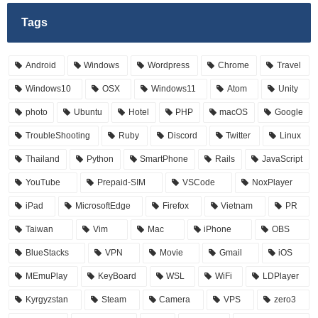
Tags
Android
Windows
Wordpress
Chrome
Travel
Windows10
OSX
Windows11
Atom
Unity
photo
Ubuntu
Hotel
PHP
macOS
Google
TroubleShooting
Ruby
Discord
Twitter
Linux
Thailand
Python
SmartPhone
Rails
JavaScript
YouTube
Prepaid-SIM
VSCode
NoxPlayer
iPad
MicrosoftEdge
Firefox
Vietnam
PR
Taiwan
Vim
Mac
iPhone
OBS
BlueStacks
VPN
Movie
Gmail
iOS
MEmuPlay
KeyBoard
WSL
WiFi
LDPlayer
Kyrgyzstan
Steam
Camera
VPS
zero3