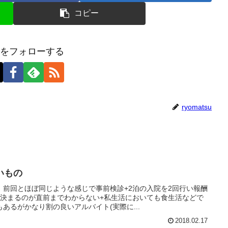
コピー
tsuをフォローする
ryomatsu
いもの
。前回とほぼ同じような感じで事前検診+2泊の入院を2回行い報酬
が決まるのが直前までわからない+私生活においても食生活などで
あるがかなり割の良いアルバイト(実際に...
2018.02.17