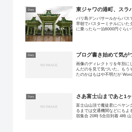
東ジャワの港町、スラ
Diary
バリ島デンパサールからバス
早朝でバスターミナルにいた
に乗ったら一泊8000円ぐらい
ブログ書き始めて気が
Diary
画像のディレクトリを年別に
んだのを見て気づいた。もうそ
たのかはもはや不明だが Wordp
さあ富士山まであと1
Diary
富士山山頂で魔徒君にペヤング
るまでは交通機関などにもよるが
宿集合 20時 5合目到着 4時 山頂