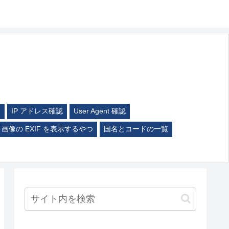
ム
IP アドレス確認
User Agent 確認
画像の EXIF を表示するやつ
国名とコードの一覧