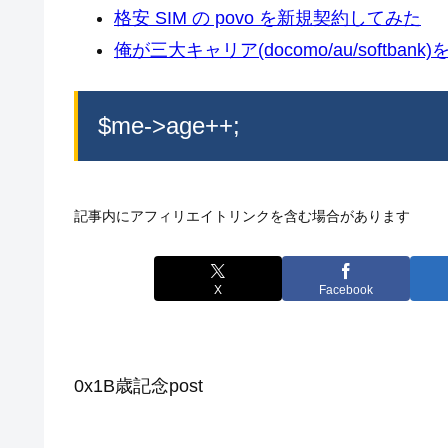
格安 SIM の povo を新規契約してみた
俺が三大キャリア(docomo/au/softban
$me->age++;
記事内にアフィリエイトリンクを含む場合があります
X
Facebook
0x1B歳記念post