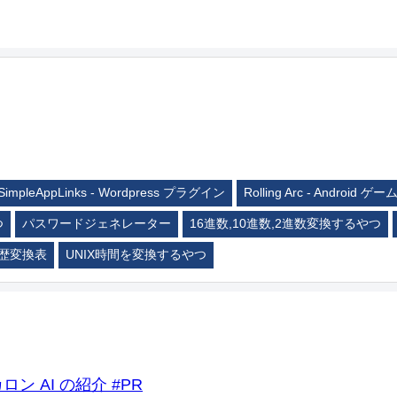
SimpleAppLinks - Wordpress プラグイン
Rolling Arc - Android ゲー
つ
パスワードジェネレーター
16進数,10進数,2進数変換するやつ
歴変換表
UNIX時間を変換するやつ
ロン AI の紹介 #PR