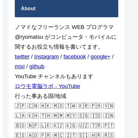
About
ノマドなフリーランス WEB プログラマ
@ryomatsu がコンピュータ・モバイルに
関するお役立ち情報を書いてます。
twitter
/
Instagram
/
facebook
/
google+
/
mixi
/
github
YouTube チャンネルもあります
ロウモ電脳ラボ - YouTube
行った事ある国/地域
🇯🇵 🇨🇳 🇭🇰 🇲🇴 🇹🇼 🇰🇷 🇵🇭 🇻🇳
🇱🇦 🇰🇭 🇹🇭 🇲🇲 🇲🇾 🇸🇬 🇮🇩 🇮🇳
🇧🇩 🇳🇵 🇱🇰 🇰🇿 🇰🇬 🇺🇿 🇹🇷 🇵🇹
🇪🇸 🇦🇩 🇫🇷 🇲🇨 🇮🇹 🇸🇮 🇭🇷 🇷🇸