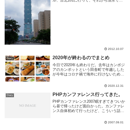
ル、台北101に行って、それから淡水でぐ
だぐだと写真撮る予定。もっと時間があっ
たら温泉だったが詳細を調べ忘れたので無
し。地下鉄の駅降りてちょっと歩くと見え
てくる。で...
2012.10.07
2020年が終わるのでまとめ
Diary
今日で2020年も終わりだ。去年はカンボジ
アのカンポットという田舎町で年越しした
が今年はコロナ禍で海外に行けないため、
やむなく日本での年越しとなってしまっ
た、お陰で来年は住民税を払わないといけ
2020.12.31
ない。まぁ対して稼いでないから税金もた
かがしれて...
PHPカンファレンス行ってきた。
Diary
PHPカンファレンス2007眠すぎてきついか
ら昼で帰ったけど面白かった。カンファレ
ンス自体初めて行ったけど、こういう話聞
けるのは勉強になる(午前の２つ目はPHP
ほとんど関係なかったけどそれでも良かっ
2007.09.01
た)。次は懇親会まで行きたいなー聞けな
かっ...