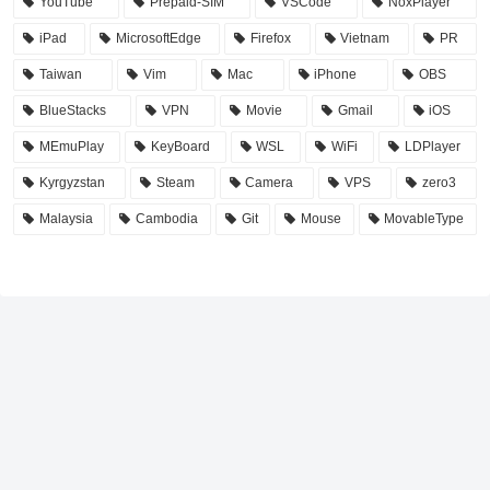
YouTube
Prepaid-SIM
VSCode
NoxPlayer
iPad
MicrosoftEdge
Firefox
Vietnam
PR
Taiwan
Vim
Mac
iPhone
OBS
BlueStacks
VPN
Movie
Gmail
iOS
MEmuPlay
KeyBoard
WSL
WiFi
LDPlayer
Kyrgyzstan
Steam
Camera
VPS
zero3
Malaysia
Cambodia
Git
Mouse
MovableType