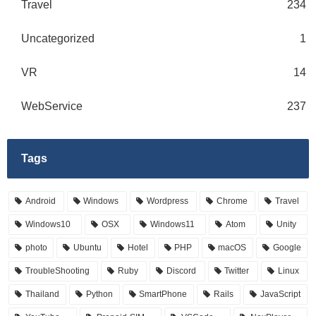
Travel
234
Uncategorized
1
VR
14
WebService
237
Tags
Android
Windows
Wordpress
Chrome
Travel
Windows10
OSX
Windows11
Atom
Unity
photo
Ubuntu
Hotel
PHP
macOS
Google
TroubleShooting
Ruby
Discord
Twitter
Linux
Thailand
Python
SmartPhone
Rails
JavaScript