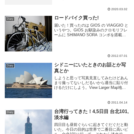
2020.03.02
ロードバイク買った!
Diary
届いた！買ったのは GIOS の VIAGGIO と
いうやつ。GIOS お馴染みのクロモリフレ
ームに SHIMANO SORA コンポを搭載、
700x28c のタイヤを履かせたツーリング仕
様のロードバイクです。速度より快適さを
重視してます。...
2012.07.01
シドニーにいたときのお話とか写
Diary
真とか
しようと思って写真見直してみたけどあん
まり撮ってないしだるいから適当に貼り付
けるだけにしよう。View Larger Map地図
貼り付けようとしたが表示されん...真ん中
下らへんに住んでた。このへんはアジア人
がすげー多い。すぐ近くにあるので...
2011.04.14
台湾行ってきた！4,5日目 台北101,
Diary
淡水編
四日目も昼前ぐらいに起きてぐだぐだと動
いた。今日の目的は世界で二番目に高いビ