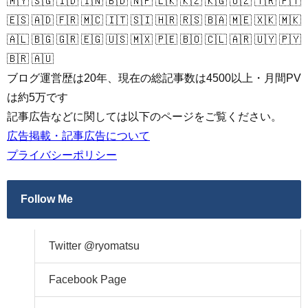
🇲🇾 🇸🇬 🇮🇩 🇮🇳 🇧🇩 🇳🇵 🇱🇰 🇰🇿 🇰🇬 🇺🇿 🇹🇷 🇵🇹
🇪🇸 🇦🇩 🇫🇷 🇲🇨 🇮🇹 🇸🇮 🇭🇷 🇷🇸 🇧🇦 🇲🇪 🇽🇰 🇲🇰
🇦🇱 🇧🇬 🇬🇷 🇪🇬 🇺🇸 🇲🇽 🇵🇪 🇧🇴 🇨🇱 🇦🇷 🇺🇾 🇵🇾
🇧🇷 🇦🇺
ブログ運営歴は20年、現在の総記事数は4500以上・月間PV
は約5万です
記事広告などに関しては以下のページをご覧ください。
広告掲載・記事広告について
プライバシーポリシー
Follow Me
Twitter @ryomatsu
Facebook Page