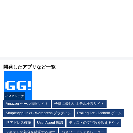
開発したアプリなど一覧
GG!アンテナ
Amazon セール情報サイト
子供に優しいホテル検索サイト
SimpleAppLinks - Wordpress プラグイン
Rolling Arc - Android ゲーム
IP アドレス確認
User Agent 確認
テキストの文字数を数えるやつ
テキストの差分を確認するやつ
パスワードジェネレーター