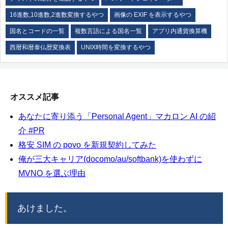
16進数,10進数,2進数変換するやつ
画像の EXIF を表示するやつ
国名とコードの一覧
複数言語による国名一覧
アプリ内通貨換算機
西暦和暦泰仏歴変換表
UNIX時間を変換するやつ
オススメ記事
あなたに寄り添う「Personal Agent」マカロン AI の紹
介 #PR
格安 SIM の povo を新規契約してみた
俺が三大キャリア(docomo/au/softbank)を使わずに
MVNO を選ぶ理由
あけました。