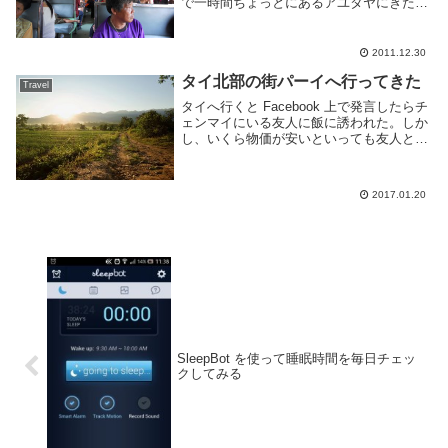
で一時間ちょっとにあるアユタヤにきた。
遺跡だかなんだか多い街です。ロンリープ
ラネットを見ながら宿を探してたらそこに
載ってた店の人と思われるおっさんから...
2011.12.30
タイ北部の街パーイへ行ってきた
Travel
タイへ行くと Facebook 上で発言したらチ
ェンマイにいる友人に飯に誘われた。しか
し、いくら物価が安いといっても友人と会
うためだけにバンコクからチェンマイに行
くのはどうかなぁと考えていたのだが、近
くにあるパーイという街が評判が良いとい
2017.01.20
う...
SleepBot を使って睡眠時間を毎日チェッ
クしてみる