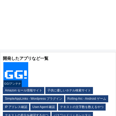
開発したアプリなど一覧
GG!アンテナ
Amazon セール情報サイト
子供に優しいホテル検索サイト
SimpleAppLinks - Wordpress プラグイン
Rolling Arc - Android ゲーム
IP アドレス確認
User Agent 確認
テキストの文字数を数えるやつ
テキストの差分を確認するやつ
パスワードジェネレーター