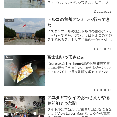
ス・パムッカレへ行ってきた。ヒエラポリ
ス・パムッカレへのアクセス観光の拠点と
なるパムッカレの町は小さいが、人気観光
2016.09.21
地である為他の都市からバスが出ており、
簡単に行く事...
トルコの首都アンカラへ行ってき
Travel
た
イスタンブールの後はトルコの首都アンカ
ラへ行ってきた。アンカラはトルコのアジ
ア側であるアナトリア半島の中心やや北西
に位置する内陸の都市だ。内陸なので冬は
寒く夏は暑い、寒暖の差が激しい地域とな
2016.09.19
っている。自分は9月上旬に行ったのだ
が、昼間は暑い...
富士山いってきたよ！
Diary
RagnarokOnline Tiamet鯖のお馬鹿共で富
士山に登ってきました。面子はジーンズメ
イトのバイトで日々足腰を鍛えてるハチと
スクリームことレイブン、ネトゲばっかり
やってる毎日が日曜日のニャホ、同じくネ
トゲばかりやってる高校生キラ、...
2008.09.08
アユタヤでゲイのおっさんがやる
Diary
宿に泊まった話
タイトルは本当だけど面白い話はなにもな
いよ！View Larger Mapバンコクから電車