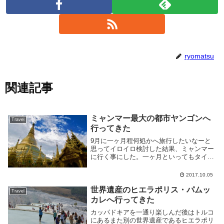
ryomatsu
関連記事
ミャンマー最大の都市ヤンゴンへ
Travel
行ってきた
9月に一ヶ月程何処かへ旅行したいなーと
思ってイロイロ検討した結果、ミャンマー
に行く事にした。一ヶ月といってもタイに
合計10日、ミャンマーに15日なので海外に
居る期間は一ヶ月弱という感じ。ヤンゴン
2017.10.05
とはヤンゴンはミャンマーの首都だった都
市だ。首...
世界遺産のヒエラポリス・パムッ
Travel
カレへ行ってきた
カッパドキアを一通り楽しんだ後はトルコ
にあるまた別の世界遺産であるヒエラポリ