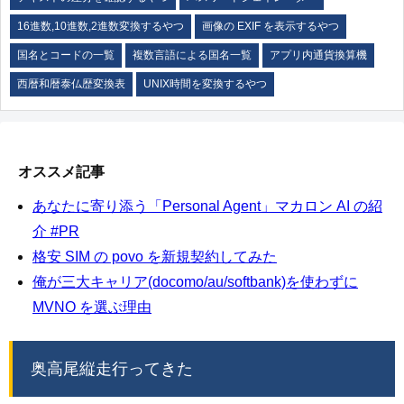
16進数,10進数,2進数変換するやつ
画像の EXIF を表示するやつ
国名とコードの一覧
複数言語による国名一覧
アプリ内通貨換算機
西暦和暦泰仏歴変換表
UNIX時間を変換するやつ
オススメ記事
あなたに寄り添う「Personal Agent」マカロン AI の紹
介 #PR
格安 SIM の povo を新規契約してみた
俺が三大キャリア(docomo/au/softbank)を使わずに
MVNO を選ぶ理由
奥高尾縦走行ってきた