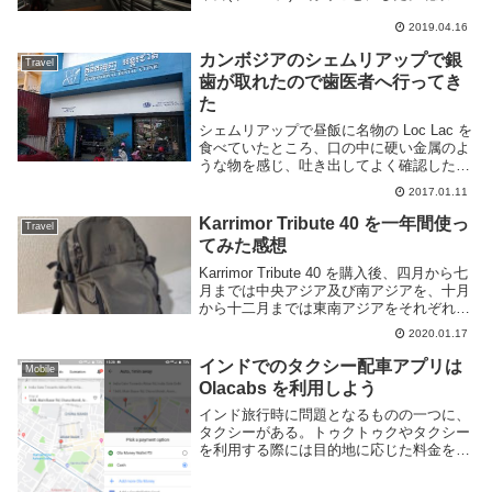
ら烏魯木斉へは飛行機か鉄道の二択と思わ
れるが、折角なので寝台列車に乗る事にし
2019.04.16
た。中国の長距離長距離鉄道について詳し
カンボジアのシェムリアップで銀
くは Wi...
Travel
歯が取れたので歯医者へ行ってき
た
シェムリアップで昼飯に名物の Loc Lac を
食べていたところ、口の中に硬い金属のよ
うな物を感じ、吐き出してよく確認したら
自分の奥歯についていたはずの詰め物、銀
2017.01.11
歯であった。銀歯が外れたままでは菌が入
り込んで虫歯が進むかもしれないし、何よ
Karrimor Tribute 40 を一年間使っ
Travel
り...
てみた感想
Karrimor Tribute 40 を購入後、四月から七
月までは中央アジア及び南アジアを、十月
から十二月までは東南アジアをそれぞれ旅
行したのであらためてレビューをしてみよ
2020.01.17
うと思う。製品の大まかな仕様やファース
トインプレッションについては...
インドでのタクシー配車アプリは
Mobile
Olacabs を利用しよう
インド旅行時に問題となるものの一つに、
タクシーがある。トゥクトゥクやタクシー
を利用する際には目的地に応じた料金を交
渉する必要があり、特に旅行者であれば相
場以上の値段を吹っ掛けられる事も多い。