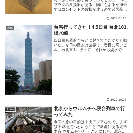
プラグの変換器がある。国にもよるが海外
ではコンセントの形状が違うので必需品
だ。自分は一つで複数の国に対応する変換
プラグを利用していたのだが、先日
2018.01.20
Amazon を見ているときにマルチ変換プラ
台湾行ってきた！4,5日目 台北101,
グとUSB充...
Diary
淡水編
四日目も昼前ぐらいに起きてぐだぐだと動
いた。今日の目的は世界で二番目に高いビ
ル、台北101に行って、それから淡水でぐ
だぐだと写真撮る予定。もっと時間があっ
たら温泉だったが詳細を調べ忘れたので無
し。地下鉄の駅降りてちょっと歩くと見え
てくる。で...
2012.10.07
北京からウルムチへ寝台列車で行
Travel
ってみた
今回の旅の目的は中央アジアなので、まず
は中継地点へということで新疆にある烏魯
木斉(ウルムチ)へ行くことにした。北京か