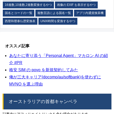
16進数,10進数,2進数変換するやつ
画像の EXIF を表示するやつ
国名とコードの一覧
複数言語による国名一覧
アプリ内通貨換算機
西暦和暦泰仏歴変換表
UNIX時間を変換するやつ
オススメ記事
あなたに寄り添う「Personal Agent」マカロン AI の紹
介 #PR
格安 SIM の povo を新規契約してみた
俺が三大キャリア(docomo/au/softbank)を使わずに
MVNO を選ぶ理由
オーストラリアの首都キャンベラ
記事内にアフィリエイトリンクを含む場合があります