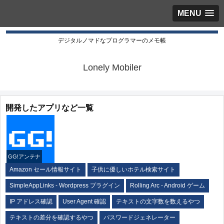
MENU
デジタルノマドなプログラマーのメモ帳
Lonely Mobiler
開発したアプリなど一覧
GG!アンテナ
Amazon セール情報サイト
子供に優しいホテル検索サイト
SimpleAppLinks - Wordpress プラグイン
Rolling Arc - Android ゲーム
IP アドレス確認
User Agent 確認
テキストの文字数を数えるやつ
テキストの差分を確認するやつ
パスワードジェネレーター