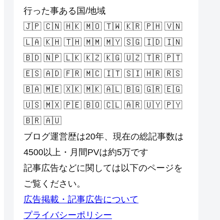
行った事ある国/地域
🇯🇵 🇨🇳 🇭🇰 🇲🇴 🇹🇼 🇰🇷 🇵🇭 🇻🇳
🇱🇦 🇰🇭 🇹🇭 🇲🇲 🇲🇾 🇸🇬 🇮🇩 🇮🇳
🇧🇩 🇳🇵 🇱🇰 🇰🇿 🇰🇬 🇺🇿 🇹🇷 🇵🇹
🇪🇸 🇦🇩 🇫🇷 🇲🇨 🇮🇹 🇸🇮 🇭🇷 🇷🇸
🇧🇦 🇲🇪 🇽🇰 🇲🇰 🇦🇱 🇧🇬 🇬🇷 🇪🇬
🇺🇸 🇲🇽 🇵🇪 🇧🇴 🇨🇱 🇦🇷 🇺🇾 🇵🇾
🇧🇷 🇦🇺
ブログ運営歴は20年、現在の総記事数は
4500以上・月間PVは約5万です
記事広告などに関しては以下のページを
ご覧ください。
広告掲載・記事広告について
プライバシーポリシー