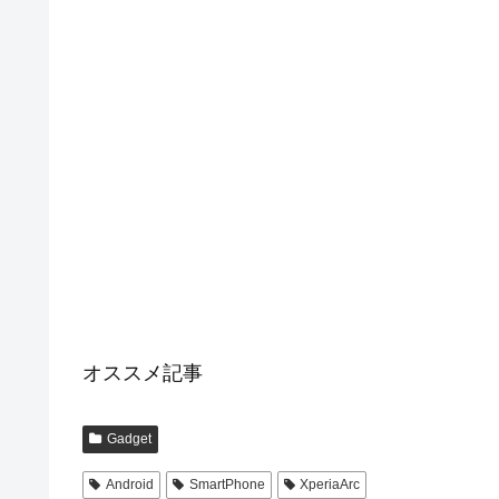
オススメ記事
Gadget
Android
SmartPhone
XperiaArc