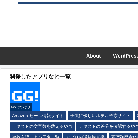
About
WordPres
開発したアプリなど一覧
GG!アンテナ
Amazon セール情報サイト
子供に優しいホテル検索サイト
テキストの文字数を数えるやつ
テキストの差分を確認するや
複数言語による国名一覧
アプリ内通貨換算機
西暦和暦泰仏