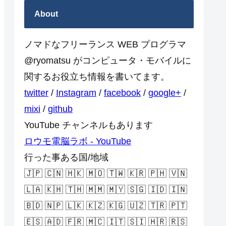
About
ノマドなフリーランス WEB プログラマ
@ryomatsu がコンピュータ・モバイルに
関するお役立ち情報を書いてます。
twitter
/
Instagram
/
facebook
/
google+
/
mixi
/
github
YouTube チャンネルもあります
ロウモ電脳ラボ - YouTube
行った事ある国/地域
🇯🇵 🇨🇳 🇭🇰 🇲🇴 🇹🇼 🇰🇷 🇵🇭 🇻🇳
🇱🇦 🇰🇭 🇹🇭 🇲🇲 🇲🇾 🇸🇬 🇮🇩 🇮🇳
🇧🇩 🇳🇵 🇱🇰 🇰🇿 🇰🇬 🇺🇿 🇹🇷 🇵🇹
🇪🇸 🇦🇩 🇫🇷 🇲🇨 🇮🇹 🇸🇮 🇭🇷 🇷🇸