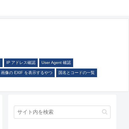
ム
IP アドレス確認
User Agent 確認
画像の EXIF を表示するやつ
国名とコードの一覧