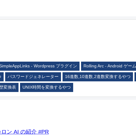
SimpleAppLinks - Wordpress プラグイン
Rolling Arc - Android ゲー
つ
パスワードジェネレーター
16進数,10進数,2進数変換するやつ
歴変換表
UNIX時間を変換するやつ
ロン AI の紹介 #PR