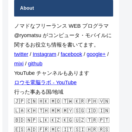
About
ノマドなフリーランス WEB プログラマ
@ryomatsu がコンピュータ・モバイルに
関するお役立ち情報を書いてます。
twitter
/
Instagram
/
facebook
/
google+
/
mixi
/
github
YouTube チャンネルもあります
ロウモ電脳ラボ - YouTube
行った事ある国/地域
🇯🇵 🇨🇳 🇭🇰 🇲🇴 🇹🇼 🇰🇷 🇵🇭 🇻🇳
🇱🇦 🇰🇭 🇹🇭 🇲🇲 🇲🇾 🇸🇬 🇮🇩 🇮🇳
🇧🇩 🇳🇵 🇱🇰 🇰🇿 🇰🇬 🇺🇿 🇹🇷 🇵🇹
🇪🇸 🇦🇩 🇫🇷 🇲🇨 🇮🇹 🇸🇮 🇭🇷 🇷🇸