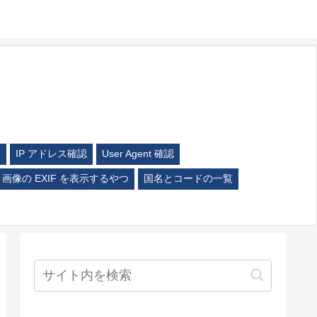
ム
IP アドレス確認
User Agent 確認
画像の EXIF を表示するやつ
国名とコードの一覧