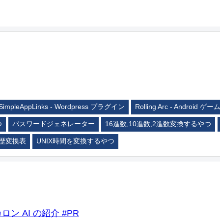
SimpleAppLinks - Wordpress プラグイン
Rolling Arc - Android ゲー
つ
パスワードジェネレーター
16進数,10進数,2進数変換するやつ
歴変換表
UNIX時間を変換するやつ
ロン AI の紹介 #PR