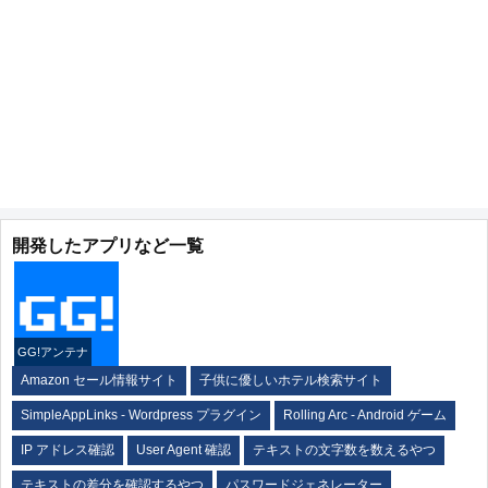
開発したアプリなど一覧
GG!アンテナ
Amazon セール情報サイト
子供に優しいホテル検索サイト
SimpleAppLinks - Wordpress プラグイン
Rolling Arc - Android ゲーム
IP アドレス確認
User Agent 確認
テキストの文字数を数えるやつ
テキストの差分を確認するやつ
パスワードジェネレーター