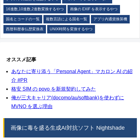
16進数,10進数,2進数変換するやつ
画像の EXIF を表示するやつ
国名とコードの一覧
複数言語による国名一覧
アプリ内通貨換算機
西暦和暦泰仏歴変換表
UNIX時間を変換するやつ
オススメ記事
あなたに寄り添う「Personal Agent」マカロン AI の紹
介 #PR
格安 SIM の povo を新規契約してみた
俺が三大キャリア(docomo/au/softbank)を使わずに
MVNO を選ぶ理由
画像に毒を盛る生成AI対抗ソフト Nightshade