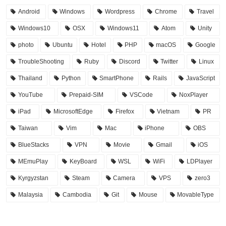
Android
Windows
Wordpress
Chrome
Travel
Windows10
OSX
Windows11
Atom
Unity
photo
Ubuntu
Hotel
PHP
macOS
Google
TroubleShooting
Ruby
Discord
Twitter
Linux
Thailand
Python
SmartPhone
Rails
JavaScript
YouTube
Prepaid-SIM
VSCode
NoxPlayer
iPad
MicrosoftEdge
Firefox
Vietnam
PR
Taiwan
Vim
Mac
iPhone
OBS
BlueStacks
VPN
Movie
Gmail
iOS
MEmuPlay
KeyBoard
WSL
WiFi
LDPlayer
Kyrgyzstan
Steam
Camera
VPS
zero3
Malaysia
Cambodia
Git
Mouse
MovableType