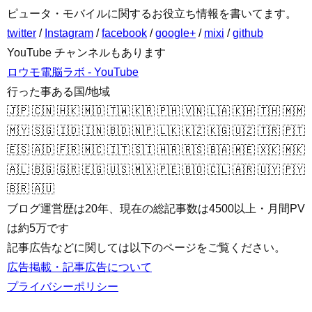
ピュータ・モバイルに関するお役立ち情報を書いてます。
twitter
/
Instagram
/
facebook
/
google+
/
mixi
/
github
YouTube チャンネルもあります
ロウモ電脳ラボ - YouTube
行った事ある国/地域
🇯🇵 🇨🇳 🇭🇰 🇲🇴 🇹🇼 🇰🇷 🇵🇭 🇻🇳 🇱🇦 🇰🇭 🇹🇭 🇲🇲
🇲🇾 🇸🇬 🇮🇩 🇮🇳 🇧🇩 🇳🇵 🇱🇰 🇰🇿 🇰🇬 🇺🇿 🇹🇷 🇵🇹
🇪🇸 🇦🇩 🇫🇷 🇲🇨 🇮🇹 🇸🇮 🇭🇷 🇷🇸 🇧🇦 🇲🇪 🇽🇰 🇲🇰
🇦🇱 🇧🇬 🇬🇷 🇪🇬 🇺🇸 🇲🇽 🇵🇪 🇧🇴 🇨🇱 🇦🇷 🇺🇾 🇵🇾
🇧🇷 🇦🇺
ブログ運営歴は20年、現在の総記事数は4500以上・月間PV
は約5万です
記事広告などに関しては以下のページをご覧ください。
広告掲載・記事広告について
プライバシーポリシー