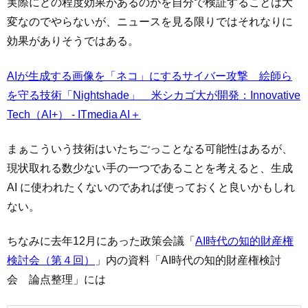
実際にどの程度効果があるのかを自分で検証することは大
変なのでやらないが、ニュースを見る限りではそれなりに
効果がありそうではある。
AIが生成する画像を「ネコ」にするサイバー攻撃 絵師ら
を守る技術「Nightshade」 米シカゴ大が開発：Innovative
Tech（AI+） - ITmedia AI＋
まぁこういう技術はいたちごっことなる可能性はあるが、
現状取れる数少ない手の一つであることを考えると、生成
AI に使われたくないのであれば使っておくと良いかもしれ
ない。
ちなみに去年12月にあった政策会議「
AI時代の知的財産権
検討会（第４回）
」内の資料「AI時代の知的財産権検討
会 論点整理」には