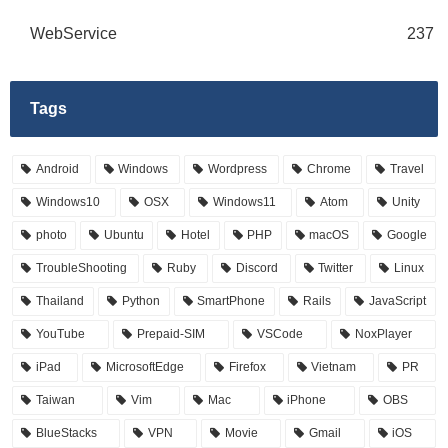
WebService
237
Tags
Android
Windows
Wordpress
Chrome
Travel
Windows10
OSX
Windows11
Atom
Unity
photo
Ubuntu
Hotel
PHP
macOS
Google
TroubleShooting
Ruby
Discord
Twitter
Linux
Thailand
Python
SmartPhone
Rails
JavaScript
YouTube
Prepaid-SIM
VSCode
NoxPlayer
iPad
MicrosoftEdge
Firefox
Vietnam
PR
Taiwan
Vim
Mac
iPhone
OBS
BlueStacks
VPN
Movie
Gmail
iOS