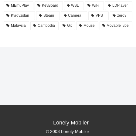
MEmuPlay
KeyBoard
WSL
WiFi
LDPlayer
Kyrgyzstan
Steam
Camera
VPS
zero3
Malaysia
Cambodia
Git
Mouse
MovableType
Lonely Mobiler
© 2003 Lonely Mobiler.