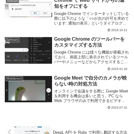
Chrome で Web サイトからの通
Software
る...
知をオフにする
Google Chrome でインターネットしている
際に以下のような「○○が次の許可を求めて
います: 通知の表示」というダイアログを
見たことは無いだろうか。これは Web サ
2016.10.21
イトの更新情報を通知してくれるという、
余計なおせっかい機能だ。自分...
Google Chrome のツールバーを
Software
カスタマイズする方法
Google Chrome には様々な機能が搭載され
ており、画面上部に表示されているツール
バーやメニューなどからアクセスすること
ができる。しかし、機能によってはメニュ
2025.01.20
ーや設定の奥のほうにあり手軽に利用でき
ない場合もある。そういう時にはツール...
Google Meet で自分のカメラが映
WebService
らない時の対処方法
オンラインで会議をする際に Google Meet
を利用する機会は多いと思う。PC なら
Web ブラウザのみで利用できるビデオ通
話アプリで URL にアクセスするだけで利
2023.07.31
用できる手軽さが特徴だ。しかし、状況に
よっては Web カメラが映...
DeepL API を Ruby で利用し翻訳する方法