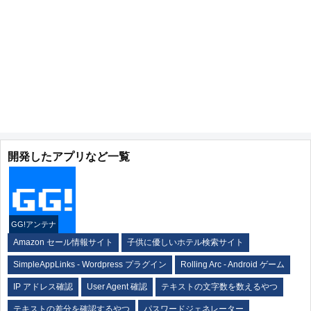
開発したアプリなど一覧
GG!アンテナ
Amazon セール情報サイト
子供に優しいホテル検索サイト
SimpleAppLinks - Wordpress プラグイン
Rolling Arc - Android ゲーム
IP アドレス確認
User Agent 確認
テキストの文字数を数えるやつ
テキストの差分を確認するやつ
パスワードジェネレーター