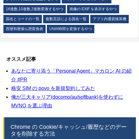
16進数,10進数,2進数変換するやつ
画像の EXIF を表示するやつ
国名とコードの一覧
複数言語による国名一覧
アプリ内通貨換算機
西暦和暦泰仏歴変換表
UNIX時間を変換するやつ
オススメ記事
あなたに寄り添う「Personal Agent」マカロン AI の紹
介 #PR
格安 SIM の povo を新規契約してみた
俺が三大キャリア(docomo/au/softbank)を使わずに
MVNO を選ぶ理由
Chrome の Cookie/キャッシュ/履歴などのデー
タを削除する方法