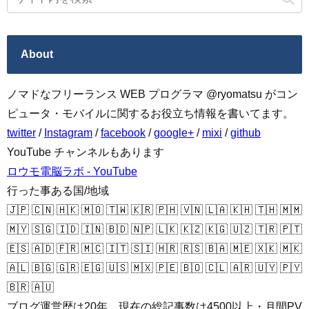
About
ノマドなフリーランス WEB プログラマ @ryomatsu がコン
ピュータ・モバイルに関するお役立ち情報を書いてます。
twitter
/
Instagram
/
facebook
/
google+
/
mixi
/
github
YouTube チャンネルもあります
ロウモ電脳ラボ - YouTube
行った事ある国/地域
🇯🇵 🇨🇳 🇭🇰 🇲🇴 🇹🇼 🇰🇷 🇵🇭 🇻🇳 🇱🇦 🇰🇭 🇹🇭 🇲🇲
🇲🇾 🇸🇬 🇮🇩 🇮🇳 🇧🇩 🇳🇵 🇱🇰 🇰🇿 🇰🇬 🇺🇿 🇹🇷 🇵🇹
🇪🇸 🇦🇩 🇫🇷 🇲🇨 🇮🇹 🇸🇮 🇭🇷 🇷🇸 🇧🇦 🇲🇪 🇽🇰 🇲🇰
🇦🇱 🇧🇬 🇬🇷 🇪🇬 🇺🇸 🇲🇽 🇵🇪 🇧🇴 🇨🇱 🇦🇷 🇺🇾 🇵🇾
🇧🇷 🇦🇺
ブログ運営歴は20年、現在の総記事数は4500以上・月間PV