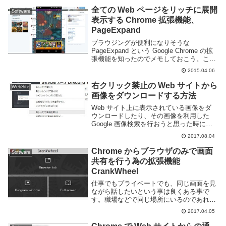
全ての Web ページをリッチに展開
Software
表示する Chrome 拡張機能、
PageExpand
ブラウジングが便利になりそうな
PageExpand という Google Chrome の拡
張機能を知ったのでメモしておこう。この
拡張機能を利用すると以下のような様々な
2015.04.06
機能をブラウザに導入する事ができる。画
像の一括ダウンロード画像のポップ...
右クリック禁止の Web サイトから
WebSite
画像をダウンロードする方法
Web サイト上に表示されている画像をダ
ウンロードしたり、その画像を利用した
Google 画像検索を行おうと思った時に厄
介な事の一つに「右クリック禁止」があ
2017.08.04
る。通常 Web ページから画像をダウンロ
ードするには画像にカーソルを合わせて右
Chrome からブラウザのみで画面
Software
ク...
共有を行う為の拡張機能
CrankWheel
仕事でもプライベートでも、同じ画面を見
ながら話したいという事は良くある事で
す。職場などで同じ場所にいるのであれば
直接画面を見れば良いのですが、リモート
2017.04.05
で仕事を行っている場合などではそうもい
きません。Google Chrome を利用してい