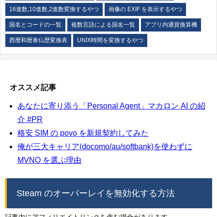
16進数,10進数,2進数変換するやつ
画像の EXIF を表示するやつ
国名とコードの一覧
複数言語による国名一覧
アプリ内通貨換算機
西暦和暦泰仏歴変換表
UNIX時間を変換するやつ
オススメ記事
あなたに寄り添う「Personal Agent」マカロン AI の紹
介 #PR
格安 SIM の povo を新規契約してみた
俺が三大キャリア(docomo/au/softbank)を使わずに
MVNO を選ぶ理由
Steam のオーバーレイを無効化する方法
記事内にアフィリエイトリンクを含む場合があります