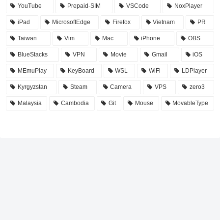
YouTube
Prepaid-SIM
VSCode
NoxPlayer
iPad
MicrosoftEdge
Firefox
Vietnam
PR
Taiwan
Vim
Mac
iPhone
OBS
BlueStacks
VPN
Movie
Gmail
iOS
MEmuPlay
KeyBoard
WSL
WiFi
LDPlayer
Kyrgyzstan
Steam
Camera
VPS
zero3
Malaysia
Cambodia
Git
Mouse
MovableType