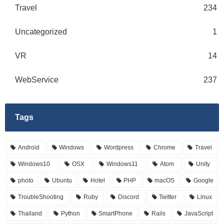
Travel
234
Uncategorized
1
VR
14
WebService
237
Tags
Android
Windows
Wordpress
Chrome
Travel
Windows10
OSX
Windows11
Atom
Unity
photo
Ubuntu
Hotel
PHP
macOS
Google
TroubleShooting
Ruby
Discord
Twitter
Linux
Thailand
Python
SmartPhone
Rails
JavaScript