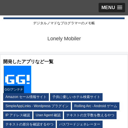
MENU
デジタルノマドなプログラマーのメモ帳
Lonely Mobiler
開発したアプリなど一覧
GG!アンテナ
Amazon セール情報サイト
子供に優しいホテル検索サイト
SimpleAppLinks - Wordpress プラグイン
Rolling Arc - Android ゲーム
IP アドレス確認
User Agent 確認
テキストの文字数を数えるやつ
テキストの差分を確認するやつ
パスワードジェネレーター