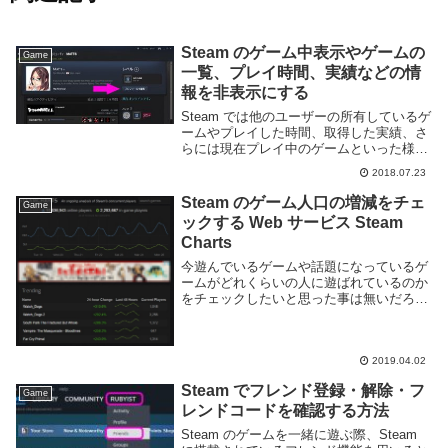
Steam のゲーム中表示やゲームの
Game
一覧、プレイ時間、実績などの情
報を非表示にする
Steam では他のユーザーの所有しているゲ
ームやプレイした時間、取得した実績、さ
らには現在プレイ中のゲームといった様々
な情報を表示できる。会話のネタにしたり
2018.07.23
一緒にゲームを遊ぶなどコミュニケーショ
ンの一環として利用できる便利な機能だ
Steam のゲーム人口の増減をチェ
Game
が、同時...
ックする Web サービス Steam
Charts
今遊んでいるゲームや話題になっているゲ
ームがどれくらいの人に遊ばれているのか
をチェックしたいと思った事は無いだろう
か。特に対戦型のオンラインゲームはプレ
イヤー人口の多さがマッチング時間の短縮
やより公平なマッチングになるなど重要な
2019.04.02
要素となるた...
Steam でフレンド登録・解除・フ
Game
レンドコードを確認する方法
Steam のゲームを一緒に遊ぶ際、Steam