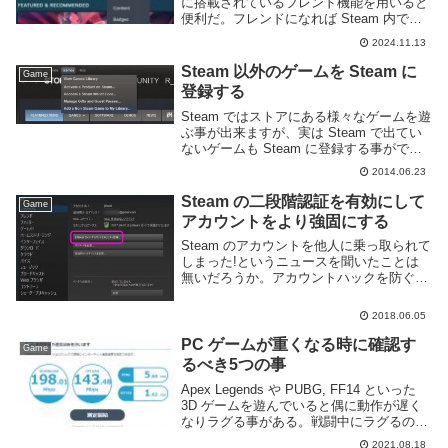
に搭載されているフレンド機能を用いると
便利だ。フレンドになれば Steam 内でテ
キストやボイスによるチャットができた
2024.11.13
り、フレンドが現在プレイ中のゲームを確
認、一緒にゲームを遊ぶ・ギフトを送る...
Steam 以外のゲームを Steam に
Game
登録する
Steam ではストアにある様々なゲームを遊
ぶ事が出来ますが、実は Steam で出てい
ないゲームも Steam に登録する事ができ
ます。Steam に登録しておけばフレンドに
2014.06.23
今やってるゲームをさり気なく伝えて一緒
に遊んだりとかスクリーンシ...
Steam の二段階認証を有効にして
Game
アカウントをより強固にする
Steam のアカウントを他人に乗っ取られて
しまった!というニュースを聞いたことは
無いだろうか。アカウントハックを防ぐ手
っ取り早い方法の一つに「二段階認証」が
ある。これは複数の要素を組み合わせてよ
2018.06.05
りセキュアにする認証方式だ。Web サー
ビス...
PC ゲームが重くなる時に確認す
Game
るべき5つの事
Apex Legends や PUBG, FF14 といった
3D ゲームを遊んでいると偶に動作が遅く
なりラグる事がある。戦闘中にラグるのは
とても困る。特に PC ゲームではそれまで
2021.08.18