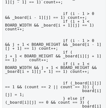
1][j - 1] == 1) count++;
			if (i - 1 > 0     
&& _board[i - 1][j] == 1) count++;

			if (i + 1 < 
BOARD_WIDTH && _board[i + 1][j] == 1) 
count++;
			if (i - 1 > 0     
&& j + 1 < BOARD_HEIGHT && _board[i - 1]
[j + 1] == 1) count++;

			if (                 
j + 1 < BOARD_HEIGHT && _board[i][j + 1] 
== 1)     count++;

			if (i + 1 < 
BOARD_WIDTH && j + 1 < BOARD_HEIGHT && 
_board[i + 1][j + 1] == 1) count++;
			if (_board[i][j] 
== 1 && (count == 2 || count == 3)) {

				board[i]
[j] = 1;

			} else if 
(_board[i][j] == 0 && count == 3) {

				board[i]