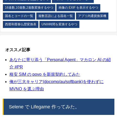
16進数,10進数,2進数変換するやつ
画像の EXIF を表示するやつ
国名とコードの一覧
複数言語による国名一覧
アプリ内通貨換算機
西暦和暦泰仏歴変換表
UNIX時間を変換するやつ
オススメ記事
あなたに寄り添う「Personal Agent」マカロン AI の紹
介 #PR
格安 SIM の povo を新規契約してみた
俺が三大キャリア(docomo/au/softbank)を使わずに
MVNO を選ぶ理由
Selene で Lifegame 作ってみた。