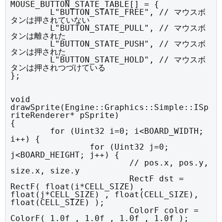
MOUSE_BUTTON_STATE_TABLE[] = {

	L"BUTTON_STATE_FREE", // マウスボ
タンは押されていない

	L"BUTTON_STATE_PULL", // マウスボ
タンは離された

	L"BUTTON_STATE_PUSH", // マウスボ
タンは押された

	L"BUTTON_STATE_HOLD", // マウスボ
タンは押されつづけている

};
void 
drawSprite(Engine::Graphics::Simple::ISp
riteRenderer* pSprite)

{

	for (Uint32 i=0; i<BOARD_WIDTH; 
i++) {

		for (Uint32 j=0; 
j<BOARD_HEIGHT; j++) {

			// pos.x, pos.y, 
size.x, size.y

			RectF dst = 
RectF( float(i*CELL_SIZE) , 
float(j*CELL_SIZE) , float(CELL_SIZE), 
float(CELL_SIZE) );

			ColorF color = 
ColorF( 1.0f , 1.0f , 1.0f , 1.0f );
