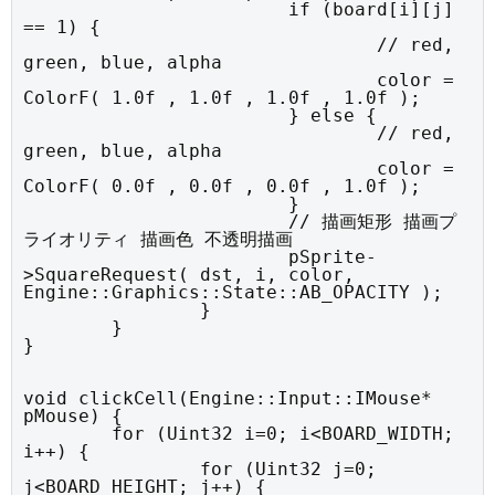
			if (board[i][j] 
== 1) {

				// red, 
green, blue, alpha

				color = 
ColorF( 1.0f , 1.0f , 1.0f , 1.0f );

			} else {

				// red, 
green, blue, alpha

				color = 
ColorF( 0.0f , 0.0f , 0.0f , 1.0f );

			}

			// 描画矩形 描画プ
ライオリティ 描画色 不透明描画

			pSprite-
>SquareRequest( dst, i, color, 
Engine::Graphics::State::AB_OPACITY );

		}

	}

}
void clickCell(Engine::Input::IMouse* 
pMouse) {

	for (Uint32 i=0; i<BOARD_WIDTH; 
i++) {

		for (Uint32 j=0; 
j<BOARD_HEIGHT; j++) {
