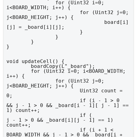
		for (Uint32 i=0; 
i<BOARD_WIDTH; i++) {

			for (Uint32 j=0; 
j<BOARD_HEIGHT; j++) {

				board[i]
[j] = _board[i][j];

			}

		}

	}

}
void updateCell() {

	boardCopy(L"_board");

	for (Uint32 i=0; i<BOARD_WIDTH; 
i++) {

		for (Uint32 j=0; 
j<BOARD_HEIGHT; j++) {

			Uint32 count = 
0;

			if (i - 1 > 0     
&& j - 1 > 0 && _board[i - 1][ j - 1] == 
1) count++;

			if (                 
j - 1 > 0 && _board[i][j - 1] == 1)     
count++;

			if (i + 1 < 
BOARD_WIDTH && j - 1 > 0 && _board[i + 