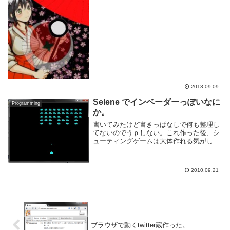
完...
2013.09.09
Selene でインベーダーっぽいなに
Programming
か。
書いてみたけど書きっぱなしで何も整理し
てないのでうｐしない。これ作った後、シ
ューティングゲームは大体作れる気がして
きたけどきっと気のせい。
2010.09.21
ブラウザで動くtwitter蔵作った。