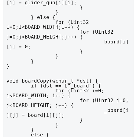
[j] = glider_gun[j][i];

			}

		}

	} else {

		for (Uint32 
i=0;i<BOARD_WIDTH;i++) {

			for (Uint32 
j=0;j<BOARD_HEIGHT;j++) {

				board[i]
[j] = 0;

			}

		}

	}

}
void boardCopy(wchar_t *dst) {

	if (dst == L"_board") {

		for (Uint32 i=0; 
i<BOARD_WIDTH; i++) {

			for (Uint32 j=0; 
j<BOARD_HEIGHT; j++) {

				_board[i
][j] = board[i][j];

			}

		}

	}

	else {
