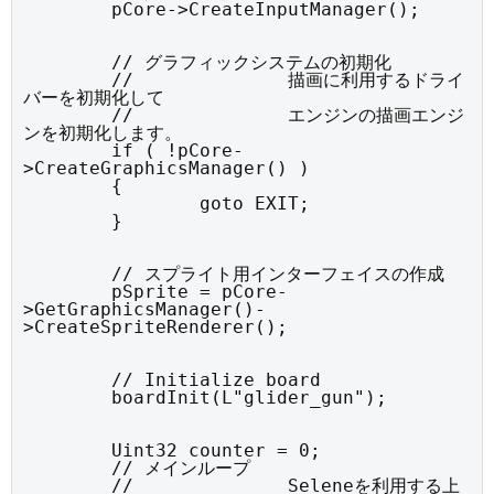
	pCore->CreateInputManager();
	// グラフィックシステムの初期化

	//		描画に利用するドライ
バーを初期化して

	//		エンジンの描画エンジ
ンを初期化します。

	if ( !pCore-
>CreateGraphicsManager() )

	{

		goto EXIT;

	}
	// スプライト用インターフェイスの作成

	pSprite = pCore-
>GetGraphicsManager()-
>CreateSpriteRenderer();
	// Initialize board

	boardInit(L"glider_gun");
	Uint32 counter = 0;

	// メインループ

	//		Seleneを利用する上