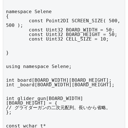
namespace Selene

{

	const Point2DI SCREEN_SIZE( 500, 
500 );

	const Uint32 BOARD_WIDTH = 50;

	const Uint32 BOARD_HEIGHT = 50;

	const Uint32 CELL_SIZE = 10;
}
using namespace Selene;
int board[BOARD_WIDTH][BOARD_HEIGHT];

int _board[BOARD_WIDTH][BOARD_HEIGHT];
int glider_gun[BOARD_WIDTH]
[BOARD_HEIGHT] = {

// グライダーガンの二次元配列。長いから省略。

};
const wchar_t* 