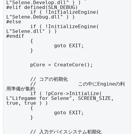
L"Selene.Develop.dll" ) )

#elif defined(SLN_DEBUG)

	if ( !InitializeEngine( 
L"Selene.Debug.dll" ) )

#else

	if ( !InitializeEngine( 
L"Selene.dll" ) )

#endif

	{

		goto EXIT;

	}
	pCore = CreateCore();
	// コアの初期化

	//		この中にEngineの利
用準備が集約

	if ( !pCore->Initialize( 
L"Lifegame for Selene", SCREEN_SIZE, 
true, true ) )

	{

		goto EXIT;

	}
	// 入力デバイスシステム初期化
