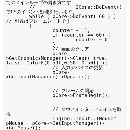
でのメインループの書き方です

	//		ICore::DoEvent()
でOSのイベント処理を行います。

	while ( pCore->DoEvent( 60 ) )	
// 引数はフレームレートです

	{

		counter += 1;

		if (counter == 60) {

			counter = 0;

		}

		// 画面のクリア

		pCore-
>GetGraphicsManager()->Clear( true, 
false, ColorF(0.50f,0.50f,0.50f) );

		// 入力デバイスの更新

		pCore-
>GetInputManager()->Update();
		// フレームの開始

		pCore->FrameBegin();
		// マウスインターフェイスを取
得

		Engine::Input::IMouse* 
pMouse = pCore->GetInputManager()-
>GetMouse();