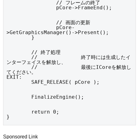
		// フレームの終了

		pCore->FrameEnd();
		// 画面の更新

		pCore-
>GetGraphicsManager()->Present();

	}
	// 終了処理

	//		終了時には生成したイ
ンターフェイスを解放し、

	//		最後にICoreを解放し
てください。

EXIT:

	SAFE_RELEASE( pCore );
	FinalizeEngine();
	return 0;

}
Sponsored Link