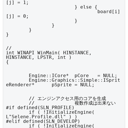
[j] = 1;

			} else {

				board[i]
[j] = 0;

			}

		}

	}

}
//

int WINAPI WinMain( HINSTANCE, 
HINSTANCE, LPSTR, int )

{
	Engine::ICore*	pCore	= NULL;

	Engine::Graphics::Simple::ISprit
eRenderer*	pSprite	= NULL;
	// エンジンアクセス用のコアを生成

	//		複数作成は出来ない

#if defined(SLN_PROFILE)

	if ( !InitializeEngine( 
L"Selene.Profile.dll" ) )

#elif defined(SLN_DEVELOP)

	if ( !InitializeEngine( 