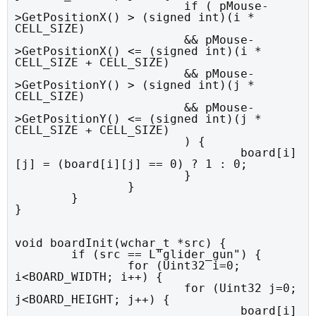
			if ( pMouse-
>GetPositionX() > (signed int)(i * 
CELL_SIZE)

			&& pMouse-
>GetPositionX() <= (signed int)(i * 
CELL_SIZE + CELL_SIZE)

			&& pMouse-
>GetPositionY() > (signed int)(j * 
CELL_SIZE)

			&& pMouse-
>GetPositionY() <= (signed int)(j * 
CELL_SIZE + CELL_SIZE)

			) {

				board[i]
[j] = (board[i][j] == 0) ? 1 : 0;

			}

		}

	}

}
void boardInit(wchar_t *src) {

	if (src == L"glider_gun") {

		for (Uint32 i=0; 
i<BOARD_WIDTH; i++) {

			for (Uint32 j=0; 
j<BOARD_HEIGHT; j++) {

				board[i]