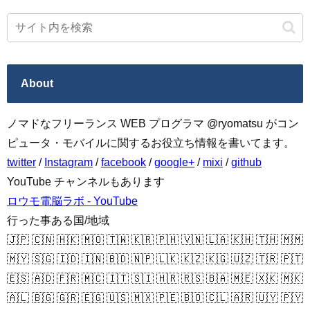
About
ノマドなフリーランス WEB プログラマ @ryomatsu がコン
ピュータ・モバイルに関するお役立ち情報を書いてます。
twitter
/
Instagram
/
facebook
/
google+
/
mixi
/
github
YouTube チャンネルもあります
ロウモ電脳ラボ - YouTube
行った事ある国/地域
🇯🇵 🇨🇳 🇭🇰 🇲🇴 🇹🇼 🇰🇷 🇵🇭 🇻🇳 🇱🇦 🇰🇭 🇹🇭 🇲🇲
🇲🇾 🇸🇬 🇮🇩 🇮🇳 🇧🇩 🇳🇵 🇱🇰 🇰🇿 🇰🇬 🇺🇿 🇹🇷 🇵🇹
🇪🇸 🇦🇩 🇫🇷 🇲🇨 🇮🇹 🇸🇮 🇭🇷 🇷🇸 🇧🇦 🇲🇪 🇽🇰 🇲🇰
🇦🇱 🇧🇬 🇬🇷 🇪🇬 🇺🇸 🇲🇽 🇵🇪 🇧🇴 🇨🇱 🇦🇷 🇺🇾 🇵🇾