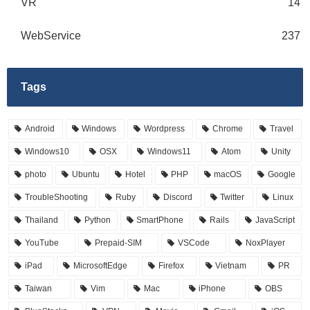
VR
14
WebService
237
Tags
Android
Windows
Wordpress
Chrome
Travel
Windows10
OSX
Windows11
Atom
Unity
photo
Ubuntu
Hotel
PHP
macOS
Google
TroubleShooting
Ruby
Discord
Twitter
Linux
Thailand
Python
SmartPhone
Rails
JavaScript
YouTube
Prepaid-SIM
VSCode
NoxPlayer
iPad
MicrosoftEdge
Firefox
Vietnam
PR
Taiwan
Vim
Mac
iPhone
OBS