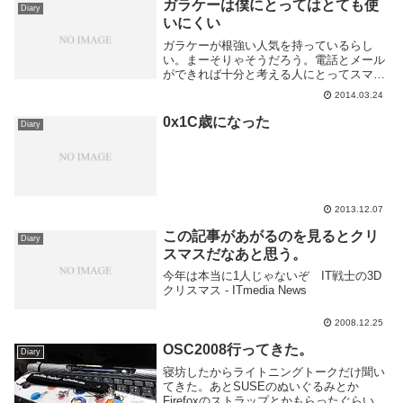
ガラケーは僕にとってはとても使
Diary
いにくい
ガラケーが根強い人気を持っているらし
い。まーそりゃそうだろう。電話とメール
ができれば十分と考える人にとってスマー
トフォンはオーバースペックだ。フィーチ
2014.03.24
ャーフォンですら余計な機能が多いと思
う。それにスマートフォンは使いにくくて
0x1C歳になった
Diary
ガラケーは使いや...
2013.12.07
この記事があがるのを見るとクリ
Diary
スマスだなあと思う。
今年は本当に1人じゃないぞ IT戦士の3D
クリスマス - ITmedia News
2008.12.25
OSC2008行ってきた。
Diary
寝坊したからライトニングトークだけ聞い
てきた。あとSUSEのぬいぐるみとか
Firefoxのストラップとかもらったぐらい。