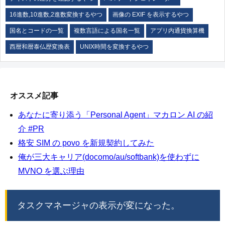
16進数,10進数,2進数変換するやつ
画像の EXIF を表示するやつ
国名とコードの一覧
複数言語による国名一覧
アプリ内通貨換算機
西暦和暦泰仏歴変換表
UNIX時間を変換するやつ
オススメ記事
あなたに寄り添う「Personal Agent」マカロン AI の紹
介 #PR
格安 SIM の povo を新規契約してみた
俺が三大キャリア(docomo/au/softbank)を使わずに
MVNO を選ぶ理由
タスクマネージャの表示が変になった。