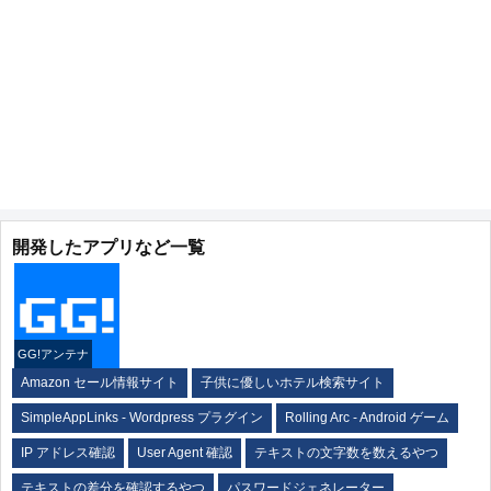
開発したアプリなど一覧
GG!アンテナ
Amazon セール情報サイト
子供に優しいホテル検索サイト
SimpleAppLinks - Wordpress プラグイン
Rolling Arc - Android ゲーム
IP アドレス確認
User Agent 確認
テキストの文字数を数えるやつ
テキストの差分を確認するやつ
パスワードジェネレーター