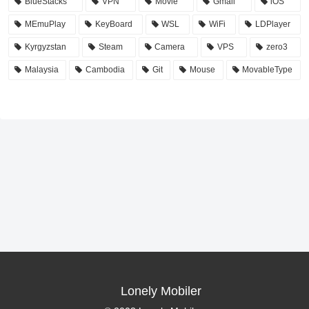
BlueStacks
VPN
Movie
Gmail
iOS
MEmuPlay
KeyBoard
WSL
WiFi
LDPlayer
Kyrgyzstan
Steam
Camera
VPS
zero3
Malaysia
Cambodia
Git
Mouse
MovableType
Lonely Mobiler