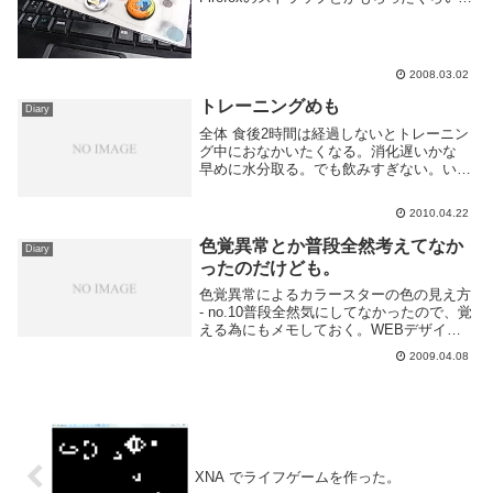
オライリーのとこでPythonクックブック買
ったらT-シャツとかカレンダーとかもらっ
た。かっこいいー眠たい頭で行ったので...
2008.03.02
トレーニングめも
Diary
全体 食後2時間は経過しないとトレーニン
グ中におなかいたくなる。消化遅いかな
早めに水分取る。でも飲みすぎない。いま
だによく間違える。 毎日やらない。飽き
るから。 ストレッチ ストレッチ(柔軟体操)
2010.04.22
方法 ダイエットとか書いてあるけど関係
なく...
色覚異常とか普段全然考えてなか
Diary
ったのだけども。
色覚異常によるカラースターの色の見え方
- no.10普段全然気にしてなかったので、覚
える為にもメモしておく。WEBデザイン
かじってるわけだし。1/20の確率なら身近
2009.04.08
にもいそうだが・・・誰か色覚異常だって
言ってたような・・・ それすらも覚え...
XNA でライフゲームを作った。