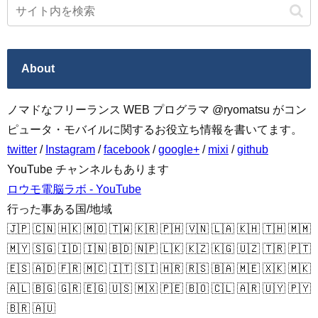
About
ノマドなフリーランス WEB プログラマ @ryomatsu がコン
ピュータ・モバイルに関するお役立ち情報を書いてます。
twitter
/
Instagram
/
facebook
/
google+
/
mixi
/
github
YouTube チャンネルもあります
ロウモ電脳ラボ - YouTube
行った事ある国/地域
🇯🇵 🇨🇳 🇭🇰 🇲🇴 🇹🇼 🇰🇷 🇵🇭 🇻🇳 🇱🇦 🇰🇭 🇹🇭 🇲🇲
🇲🇾 🇸🇬 🇮🇩 🇮🇳 🇧🇩 🇳🇵 🇱🇰 🇰🇿 🇰🇬 🇺🇿 🇹🇷 🇵🇹
🇪🇸 🇦🇩 🇫🇷 🇲🇨 🇮🇹 🇸🇮 🇭🇷 🇷🇸 🇧🇦 🇲🇪 🇽🇰 🇲🇰
🇦🇱 🇧🇬 🇬🇷 🇪🇬 🇺🇸 🇲🇽 🇵🇪 🇧🇴 🇨🇱 🇦🇷 🇺🇾 🇵🇾
🇧🇷 🇦🇺