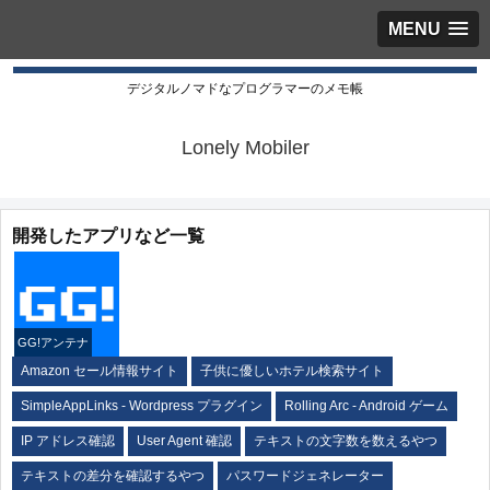
MENU
デジタルノマドなプログラマーのメモ帳
Lonely Mobiler
開発したアプリなど一覧
GG!アンテナ
Amazon セール情報サイト
子供に優しいホテル検索サイト
SimpleAppLinks - Wordpress プラグイン
Rolling Arc - Android ゲーム
IP アドレス確認
User Agent 確認
テキストの文字数を数えるやつ
テキストの差分を確認するやつ
パスワードジェネレーター