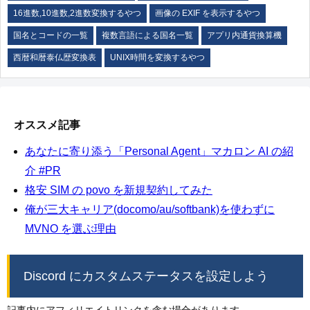
16進数,10進数,2進数変換するやつ
画像の EXIF を表示するやつ
国名とコードの一覧
複数言語による国名一覧
アプリ内通貨換算機
西暦和暦泰仏歴変換表
UNIX時間を変換するやつ
オススメ記事
あなたに寄り添う「Personal Agent」マカロン AI の紹
介 #PR
格安 SIM の povo を新規契約してみた
俺が三大キャリア(docomo/au/softbank)を使わずに
MVNO を選ぶ理由
Discord にカスタムステータスを設定しよう
記事内にアフィリエイトリンクを含む場合があります