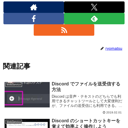
ryomatsu
関連記事
Discord でファイルを送受信する
WebService
方法
Discord は音声・テキストのどちらでも利
用できるチャットツールとして大変便利だ
が、ファイルの送受信にも利用できる。こ
のページでは Doscord を利用してファイ
2019.02.01
ルの送受信を行う方法を紹介しよう。
Discord を利用してファイルの送...
Discord のショートカットキーを
WebService
覚えて効率よく操作しよう