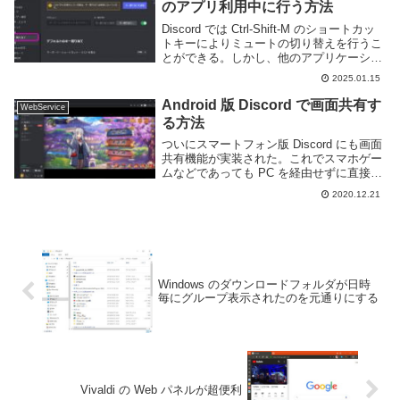
のアプリ利用中に行う方法
Discord では Ctrl-Shift-M のショートカッ
トキーによりミュートの切り替えを行うこ
とができる。しかし、他のアプリケーショ
ンやゲームを開いている際にはこのショー
2025.01.15
トカットキーは何故か利用できない。この
現象が自分の環境だけなのか...
Android 版 Discord で画面共有す
WebService
る方法
ついにスマートフォン版 Discord にも画面
共有機能が実装された。これでスマホゲー
ムなどであっても PC を経由せずに直接
Discord に画面を映すことができる。この
2020.12.21
ページでは Android 版 Discord で画面共有
する方法...
Windows のダウンロードフォルダが日時
毎にグループ表示されたのを元通りにする
Vivaldi の Web パネルが超便利