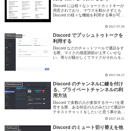
Discord には様々なショートカットキーが
用意されており、マウスを動かさずとも
Discord の様々な機能を利用する事が可能
です。ショートカットキーの一覧は
CTRL-/ で表示可能です。以下に Windows
2017.07.26
版でのショートカットキ...
Discord でプッシュトゥトークを
WebService
利用する
Discord などのチャットツールで通話をす
る際、マイクの感度調節が上手くいかな
い、周りが騒がしくてマイクがそれらを拾
うなどの理由により騒音が発生する事があ
ります。とくに周りが騒がしい環境の場合
は対処する事が難しく、常時マイクをオン
2017.04.17
にして...
Discord のチャンネルに鍵を付け
WebService
る、プライベートチャンネルの利
用方法
Discord で多数の人が参加するサーバを運
営する際、ある特定の人のみだけで通話や
テキストチャットをしたいと思う事がある
だろう。Discord のダイレクトメッセージ
2017.10.31
機能を利用するのもよいが、サーバにプラ
イベートチャンネルを設置すると D...
Discord のミュート切り替えを他
Software