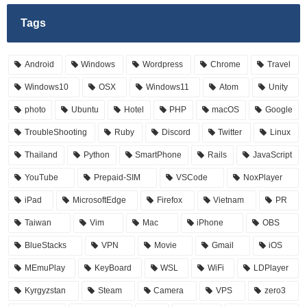
Tags
Android
Windows
Wordpress
Chrome
Travel
Windows10
OSX
Windows11
Atom
Unity
photo
Ubuntu
Hotel
PHP
macOS
Google
TroubleShooting
Ruby
Discord
Twitter
Linux
Thailand
Python
SmartPhone
Rails
JavaScript
YouTube
Prepaid-SIM
VSCode
NoxPlayer
iPad
MicrosoftEdge
Firefox
Vietnam
PR
Taiwan
Vim
Mac
iPhone
OBS
BlueStacks
VPN
Movie
Gmail
iOS
MEmuPlay
KeyBoard
WSL
WiFi
LDPlayer
Kyrgyzstan
Steam
Camera
VPS
zero3