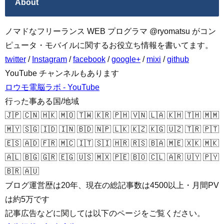
About
ノマドなフリーランス WEB プログラマ @ryomatsu がコン
ピュータ・モバイルに関するお役立ち情報を書いてます。
twitter
/
Instagram
/
facebook
/
google+
/
mixi
/
github
YouTube チャンネルもあります
ロウモ電脳ラボ - YouTube
行った事ある国/地域
🇯🇵 🇨🇳 🇭🇰 🇲🇴 🇹🇼 🇰🇷 🇵🇭 🇻🇳 🇱🇦 🇰🇭 🇹🇭 🇲🇲
🇲🇾 🇸🇬 🇮🇩 🇮🇳 🇧🇩 🇳🇵 🇱🇰 🇰🇿 🇰🇬 🇺🇿 🇹🇷 🇵🇹
🇪🇸 🇦🇩 🇫🇷 🇲🇨 🇮🇹 🇸🇮 🇭🇷 🇷🇸 🇧🇦 🇲🇪 🇽🇰 🇲🇰
🇦🇱 🇧🇬 🇬🇷 🇪🇬 🇺🇸 🇲🇽 🇵🇪 🇧🇴 🇨🇱 🇦🇷 🇺🇾 🇵🇾
🇧🇷 🇦🇺
ブログ運営歴は20年、現在の総記事数は4500以上・月間PV
は約5万です
記事広告などに関しては以下のページをご覧ください。