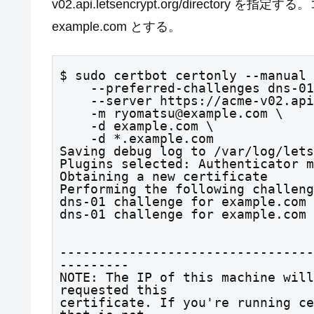
v02.api.letsencrypt.org/direct
example.com とする。
$ sudo certbot certonly --manual 
    --preferred-challenges dns-01 \

    --server https://acme-v02.api.letsencrypt.org/directory \

    -m ryomatsu@example.com \

    -d example.com \

    -d *.example.com

Saving debug log to /var/log/lets
Plugins selected: Authenticator m
Obtaining a new certificate

Performing the following challeng
dns-01 challenge for example.com

dns-01 challenge for example.com
---------------------------------
---------

NOTE: The IP of this machine will
requested this

certificate. If you're running ce