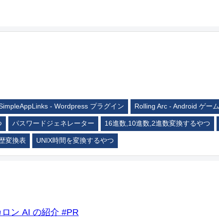
SimpleAppLinks - Wordpress プラグイン
Rolling Arc - Android ゲー
つ
パスワードジェネレーター
16進数,10進数,2進数変換するやつ
歴変換表
UNIX時間を変換するやつ
ロン AI の紹介 #PR