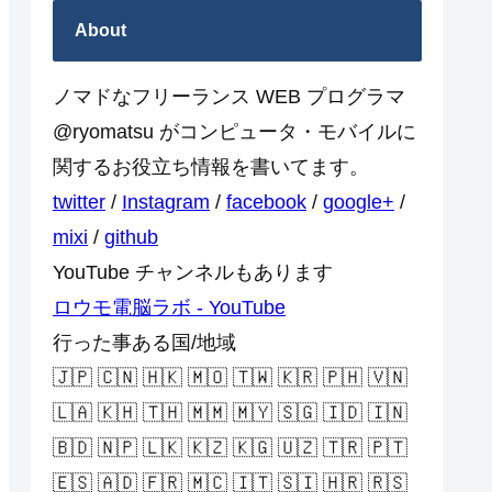
About
ノマドなフリーランス WEB プログラマ
@ryomatsu がコンピュータ・モバイルに
関するお役立ち情報を書いてます。
twitter
/
Instagram
/
facebook
/
google+
/
mixi
/
github
YouTube チャンネルもあります
ロウモ電脳ラボ - YouTube
行った事ある国/地域
🇯🇵 🇨🇳 🇭🇰 🇲🇴 🇹🇼 🇰🇷 🇵🇭 🇻🇳
🇱🇦 🇰🇭 🇹🇭 🇲🇲 🇲🇾 🇸🇬 🇮🇩 🇮🇳
🇧🇩 🇳🇵 🇱🇰 🇰🇿 🇰🇬 🇺🇿 🇹🇷 🇵🇹
🇪🇸 🇦🇩 🇫🇷 🇲🇨 🇮🇹 🇸🇮 🇭🇷 🇷🇸