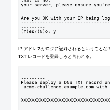
that is not

your server, please ensure you're
Are you OK with your IP being log
---------------------------------
---------

(Y)es/(N)o: y
IP アドレスがログに記録されるということなの
TXT レコードを登録しろと言われる。
---------------------------------
---------

Please deploy a DNS TXT record un
_acme-challenge.example.com with 
XXXXXXXXXXXXXXXXXXXXXXXXXXXXXXXXX