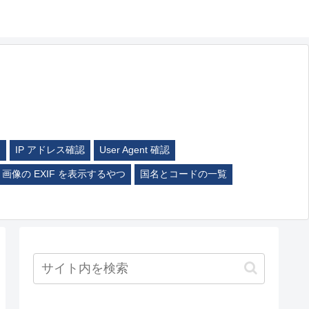
ム
IP アドレス確認
User Agent 確認
画像の EXIF を表示するやつ
国名とコードの一覧