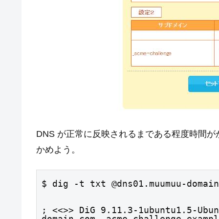
DNS が正常に反映されるまである程度時間が
かめよう。
$ dig -t txt @dns01.muumuu-domain
; <<>> DiG 9.11.3-1ubuntu1.5-Ubun
domain.com _acme-challenge.exampl