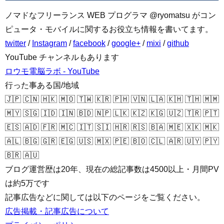
ノマドなフリーランス WEB プログラマ @ryomatsu がコン
ピュータ・モバイルに関するお役立ち情報を書いてます。
twitter
/
Instagram
/
facebook
/
google+
/
mixi
/
github
YouTube チャンネルもあります
ロウモ電脳ラボ - YouTube
行った事ある国/地域
🇯🇵 🇨🇳 🇭🇰 🇲🇴 🇹🇼 🇰🇷 🇵🇭 🇻🇳 🇱🇦 🇰🇭 🇹🇭 🇲🇲
🇲🇾 🇸🇬 🇮🇩 🇮🇳 🇧🇩 🇳🇵 🇱🇰 🇰🇿 🇰🇬 🇺🇿 🇹🇷 🇵🇹
🇪🇸 🇦🇩 🇫🇷 🇲🇨 🇮🇹 🇸🇮 🇭🇷 🇷🇸 🇧🇦 🇲🇪 🇽🇰 🇲🇰
🇦🇱 🇧🇬 🇬🇷 🇪🇬 🇺🇸 🇲🇽 🇵🇪 🇧🇴 🇨🇱 🇦🇷 🇺🇾 🇵🇾
🇧🇷 🇦🇺
ブログ運営歴は20年、現在の総記事数は4500以上・月間PV
は約5万です
記事広告などに関しては以下のページをご覧ください。
広告掲載・記事広告について