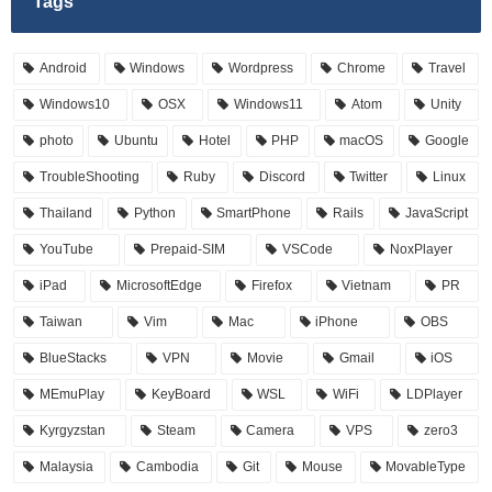
Tags
Android
Windows
Wordpress
Chrome
Travel
Windows10
OSX
Windows11
Atom
Unity
photo
Ubuntu
Hotel
PHP
macOS
Google
TroubleShooting
Ruby
Discord
Twitter
Linux
Thailand
Python
SmartPhone
Rails
JavaScript
YouTube
Prepaid-SIM
VSCode
NoxPlayer
iPad
MicrosoftEdge
Firefox
Vietnam
PR
Taiwan
Vim
Mac
iPhone
OBS
BlueStacks
VPN
Movie
Gmail
iOS
MEmuPlay
KeyBoard
WSL
WiFi
LDPlayer
Kyrgyzstan
Steam
Camera
VPS
zero3
Malaysia
Cambodia
Git
Mouse
MovableType