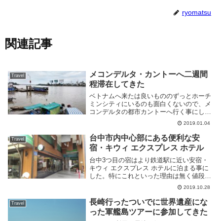
ryomatsu
関連記事
メコンデルタ・カントーへ二週間
Travel
程滞在してきた
ベトナムへ来たは良いもののずっとホーチ
ミンシティにいるのも面白くないので、メ
コンデルタの都市カントーへ行く事にし
た。大都会ホーチミンシティと違いのんび
2019.01.04
りした感じで良いところでつい二週間も滞
在してしまった。おかげで Web サービス
台中市内中心部にある便利な安
Travel
開発が捗っ...
宿・キウィ エクスプレス ホテル
台中3つ目の宿はより鉄道駅に近い安宿・
キウィ エクスプレス ホテルに泊まる事に
した。特にこれといった理由は無く値段で
決めた。一階のレセプションはとても広
2019.10.28
く、レンタルしているのか自転車も置いて
ある。自販機があるのは夜中とか出かける
長崎行ったついでに世界遺産にな
Travel
のが面倒な時...
った軍艦島ツアーに参加してきた