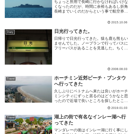
ちょっと所用で長崎に行かなければいけな
くなったのだが、時間に余裕もあるし折角
長崎までいくのだからという事で航空券を
取ると同時に軍艦島のツアーも申し込ん
だ。ツアーはぐぐって一番上に出てきた軍
2015.10.06
艦島コンシェルジュというところで申し込
んだ。休日だっ...
日光行ってきた。
Diary
日帰りで日光行ってきた。猿も鹿も熊もい
ませんでした。ノープランで行ってバスに
フリーパスがあることを見逃した。ちくし
ょーでっかい画像はpicasawebにうpした。
18切符なので当然JRから。しかし東武日
光駅のほうが栄えてる。適当にバスにの
っ...
2008.08.03
ホーチミン近郊ビーチ・ブンタウ
Travel
へ行ってきた
久しぶりにベトナムへ来たは良いがホーチ
ミンシティにずっと居るのはどうかなと思
ったので近場で良いところを探したとこ
ろ、Vũng Tàu(ブンタウ)のビーチが良さそ
2019.01.03
うだったので行く事にした。初めて知った
街だがベトナム南部では有名なビーチらし
湖上の街で有名なインレー湖へ行
Travel
い。...
ってきた
マンダレーの後はインレー湖に行く事にし