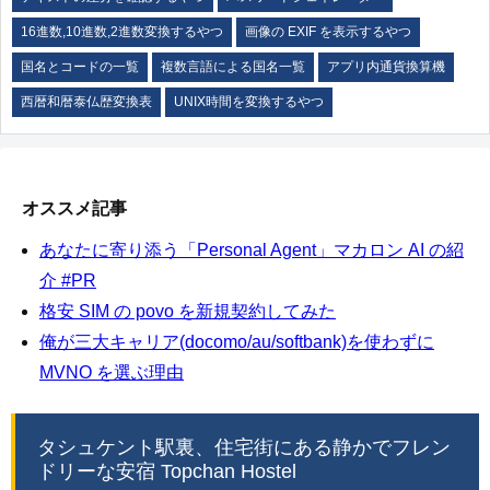
16進数,10進数,2進数変換するやつ
画像の EXIF を表示するやつ
国名とコードの一覧
複数言語による国名一覧
アプリ内通貨換算機
西暦和暦泰仏歴変換表
UNIX時間を変換するやつ
オススメ記事
あなたに寄り添う「Personal Agent」マカロン AI の紹
介 #PR
格安 SIM の povo を新規契約してみた
俺が三大キャリア(docomo/au/softbank)を使わずに
MVNO を選ぶ理由
タシュケント駅裏、住宅街にある静かでフレン
ドリーな安宿 Topchan Hostel