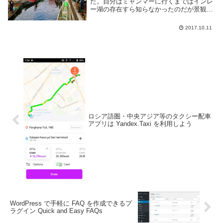
た。自分はミャンマーに行くまではインレ
ー湖の存在すら知らなかったのだが景観が
良さそうなのとマンダレーからヤンゴンへ
戻る際にちょっと寄り道するだけで良さそ
2017.10.11
うなので行く事にした。位置的にはネーピ
ードーの北東...
ロシア語圏・中央アジア等のタクシー配車
アプリは Yandex.Taxi を利用しよう
WordPress で手軽に FAQ を作成できるプ
ラグイン Quick and Easy FAQs