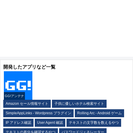
開発したアプリなど一覧
GG!アンテナ
Amazon セール情報サイト
子供に優しいホテル検索サイト
SimpleAppLinks - Wordpress プラグイン
Rolling Arc - Android ゲーム
IP アドレス確認
User Agent 確認
テキストの文字数を数えるやつ
テキストの差分を確認するやつ
パスワードジェネレーター