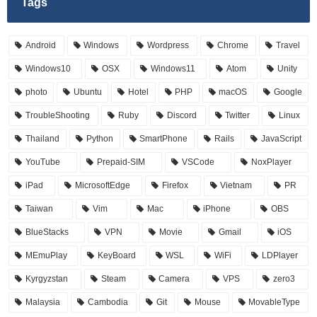
Tags
Android
Windows
Wordpress
Chrome
Travel
Windows10
OSX
Windows11
Atom
Unity
photo
Ubuntu
Hotel
PHP
macOS
Google
TroubleShooting
Ruby
Discord
Twitter
Linux
Thailand
Python
SmartPhone
Rails
JavaScript
YouTube
Prepaid-SIM
VSCode
NoxPlayer
iPad
MicrosoftEdge
Firefox
Vietnam
PR
Taiwan
Vim
Mac
iPhone
OBS
BlueStacks
VPN
Movie
Gmail
iOS
MEmuPlay
KeyBoard
WSL
WiFi
LDPlayer
Kyrgyzstan
Steam
Camera
VPS
zero3
Malaysia
Cambodia
Git
Mouse
MovableType