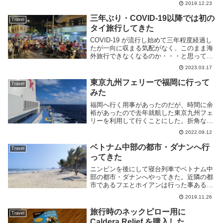
2019.12.23
きなくなるなどの不具合があってムカつい
たので、新たに別のキャリアの S...
三年ぶり・COVID-19以降では初の
Travel
タイ旅行してきた
COVID-19 が流行し始めて三年程度経過し
たが一向に収まる気配がなく、このまま海
外旅行できなくなるのか・・・と思ってい
たら、去年あたりからあっさり各国の国境
2023.03.17
か解放され始めた。別に感染者数が減って
いるわけでもないのでもう撲滅は諦めたの
東京九州フェリーで福岡に行って
Travel
か、...
みた
福岡へ行く用事があったのだが、時間に余
裕があったので去年就航した東京九州フェ
リーを利用して行くことにした。折角なの
でメモがわりに残しておこう。東京九州フ
2022.09.12
ェリーという名だが正確には神奈川県の横
須賀港から北九州市の門治港を結ぶ旅客用
ベトナム中部の都市・ダナンへ行
Travel
のフェリー航...
ってきた
ニンビンを後にして寝台列車でベトナム中
部の都市・ダナンへやってきた。近隣の都
市であるフエとホイアンは行った事あるの
だが、その時はダナンを飛ばしていたた
2019.11.26
め、初めて来ることとなる。ダナン駅から
目的のホステルまでの距離を見ると凡そ徒
旅行時のネックピロー用に
Travel
歩30分程度。...
Caldera Relief を購入した