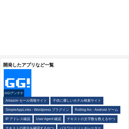
開発したアプリなど一覧
GG!アンテナ
Amazon セール情報サイト
子供に優しいホテル検索サイト
SimpleAppLinks - Wordpress プラグイン
Rolling Arc - Android ゲーム
IP アドレス確認
User Agent 確認
テキストの文字数を数えるやつ
テキストの差分を確認するやつ
パスワードジェネレーター