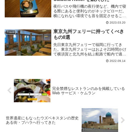
夜行バスや飛行機の夜行便など、機内で寝
る際にあると便利なのがネックピローだ。
横になれない環境でも首を固定させること
である程度寝やすくなる。しかし、普通の
2023.03.20
ネックピローはかさばる且つ重量がある
し、空気式であれば膨らます/萎める手間
東京九州フェリーに持ってくべき
Travel
もかかる。その...
もの8選
先日東京九州フェリーで福岡に行ってき
た。東京九州フェリーはおよそ21時間かけ
て横須賀と北九州を結ぶ航路で船内で過ご
す時間が長い。そのため快適に過ごすには
2022.09.14
事前の準備が大事だ。このページでは東京
九州フェリー乗船の際に準備しておくとよ
いものをいく...
完全禁煙なレストランのみを掲載している
Web サービス・ケムラン
世界遺産にもなったウズベキスタンの歴史
ある街・ブハラへ行ってきた