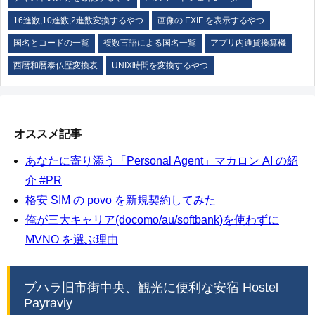
16進数,10進数,2進数変換するやつ
画像の EXIF を表示するやつ
国名とコードの一覧
複数言語による国名一覧
アプリ内通貨換算機
西暦和暦泰仏歴変換表
UNIX時間を変換するやつ
オススメ記事
あなたに寄り添う「Personal Agent」マカロン AI の紹
介 #PR
格安 SIM の povo を新規契約してみた
俺が三大キャリア(docomo/au/softbank)を使わずに
MVNO を選ぶ理由
ブハラ旧市街中央、観光に便利な安宿 Hostel
Payraviy