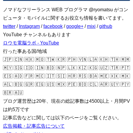
ノマドなフリーランス WEB プログラマ @ryomatsu がコン
ピュータ・モバイルに関するお役立ち情報を書いてます。
twitter
/
Instagram
/
facebook
/
google+
/
mixi
/
github
YouTube チャンネルもあります
ロウモ電脳ラボ - YouTube
行った事ある国/地域
🇯🇵 🇨🇳 🇭🇰 🇲🇴 🇹🇼 🇰🇷 🇵🇭 🇻🇳 🇱🇦 🇰🇭 🇹🇭 🇲🇲
🇲🇾 🇸🇬 🇮🇩 🇮🇳 🇧🇩 🇳🇵 🇱🇰 🇰🇿 🇰🇬 🇺🇿 🇹🇷 🇵🇹
🇪🇸 🇦🇩 🇫🇷 🇲🇨 🇮🇹 🇸🇮 🇭🇷 🇷🇸 🇧🇦 🇲🇪 🇽🇰 🇲🇰
🇦🇱 🇧🇬 🇬🇷 🇪🇬 🇺🇸 🇲🇽 🇵🇪 🇧🇴 🇨🇱 🇦🇷 🇺🇾 🇵🇾
🇧🇷 🇦🇺
ブログ運営歴は20年、現在の総記事数は4500以上・月間PV
は約5万です
記事広告などに関しては以下のページをご覧ください。
広告掲載・記事広告について