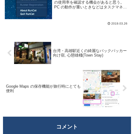
の使用率を確認する機会があると思う。
PC の動作が重いときなどはタスクマネー
ジャーやアクティビティモニタを表示して
何がどのくらい動いているのかを把握する
というのは重要だ。macOS を利用してい
2019.03.26
て ...
台湾・高雄駅近くの綺麗なバックパッカー
向け宿, 心戀雄棧(Town Stay)
Google Maps の保存機能が旅行時にとても
便利
コメント