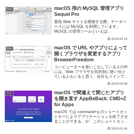
macOS 用の MySQL 管理アプリ
Mac
Sequel Pro
普段 Web サイトを開発する際、データベ
ースには MySQL を利用しています。
MySQL の管理ツールといえば
phpMyAdmin が有名ですが Web サーバを
2018.02.14
立ち上げる必要がある為、用途によっては
不便です。macOS を利用してい...
macOS で URL やアプリによって
Mac
開くブラウザを変更するアプリ
BrowserFreedom
コンピューターを使いこなしている人の中
には、Web ブラウザを目的別に使い分け
ている人もいると思う。自分もメインで利
用するのは Google Chrome だが場合によ
2019.05.09
っては Firefox や Safari, Vivaldi などを使
い分...
macOS で間違えて閉じたアプリ
Mac
を開き直す AppBeBack: CMD+Z
for Apps
macOS では command+q のショートカッ
トキーによりアプリケーションを終了させ
ることができる。が、このショートカット
キーは command+a や command+w のよ
2018.01.04
うな利用頻度の高いキーの隣にあり間違え