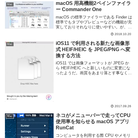
て押してしまう事も...
macOS 用高機能2ペインファイラ
Mac
ー Commander One
macOS の標準ファイラーである Finder は
標準でもタブやプレビューなどの機能が充
実しておりそれなりに使いやすい。が、フ
ァイル操作を頻繁にしているとそれでは物
2018.10.20
足りなくなってくるだろう。より高機能な
ファイラーを欲するのであれば Mac...
iOS11 で利用される新たな画像形
Mac
式 HEIF/HEIC を JPEG/PNG へ変
換する方法
iOS11 では画像フォーマットが JPEG か
ら HEIF/HEIC へと新しいものに変更にな
ったようだ。画質をあまり落とす事なく従
来の JPEG よりファイルサイズを削減す
る事が可能なようだ。どの記事でも
HEIF/HEIC と併記され...
2017.09.26
ネコがメニューバーで走ってCPU
Mac
使用率を知らせる macOS アプリ
RunCat
コンピュータを利用する際 CPU やメモリ