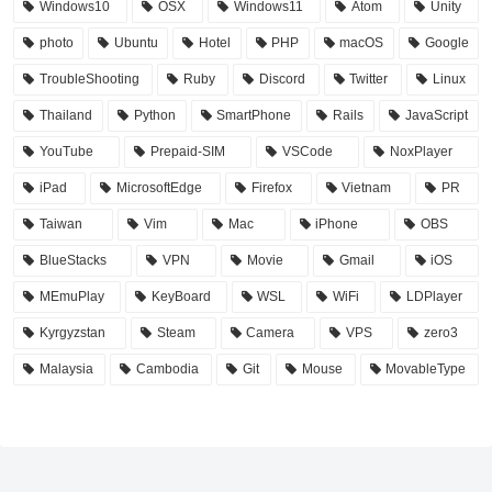
Windows10
OSX
Windows11
Atom
Unity
photo
Ubuntu
Hotel
PHP
macOS
Google
TroubleShooting
Ruby
Discord
Twitter
Linux
Thailand
Python
SmartPhone
Rails
JavaScript
YouTube
Prepaid-SIM
VSCode
NoxPlayer
iPad
MicrosoftEdge
Firefox
Vietnam
PR
Taiwan
Vim
Mac
iPhone
OBS
BlueStacks
VPN
Movie
Gmail
iOS
MEmuPlay
KeyBoard
WSL
WiFi
LDPlayer
Kyrgyzstan
Steam
Camera
VPS
zero3
Malaysia
Cambodia
Git
Mouse
MovableType