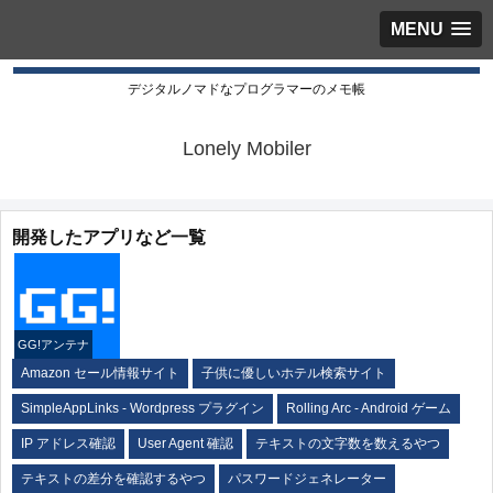
MENU
デジタルノマドなプログラマーのメモ帳
Lonely Mobiler
開発したアプリなど一覧
GG!アンテナ
Amazon セール情報サイト
子供に優しいホテル検索サイト
SimpleAppLinks - Wordpress プラグイン
Rolling Arc - Android ゲーム
IP アドレス確認
User Agent 確認
テキストの文字数を数えるやつ
テキストの差分を確認するやつ
パスワードジェネレーター