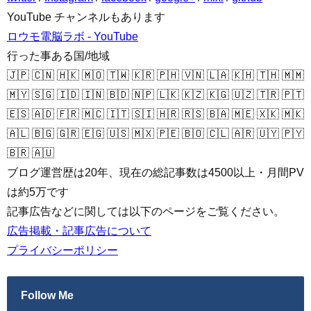
YouTube チャンネルもあります
ロウモ電脳ラボ - YouTube
行った事ある国/地域
🇯🇵 🇨🇳 🇭🇰 🇲🇴 🇹🇼 🇰🇷 🇵🇭 🇻🇳 🇱🇦 🇰🇭 🇹🇭 🇲🇲
🇲🇾 🇸🇬 🇮🇩 🇮🇳 🇧🇩 🇳🇵 🇱🇰 🇰🇿 🇰🇬 🇺🇿 🇹🇷 🇵🇹
🇪🇸 🇦🇩 🇫🇷 🇲🇨 🇮🇹 🇸🇮 🇭🇷 🇷🇸 🇧🇦 🇲🇪 🇽🇰 🇲🇰
🇦🇱 🇧🇬 🇬🇷 🇪🇬 🇺🇸 🇲🇽 🇵🇪 🇧🇴 🇨🇱 🇦🇷 🇺🇾 🇵🇾
🇧🇷 🇦🇺
ブログ運営歴は20年、現在の総記事数は4500以上・月間PV
は約5万です
記事広告などに関しては以下のページをご覧ください。
広告掲載・記事広告について
プライバシーポリシー
Follow Me