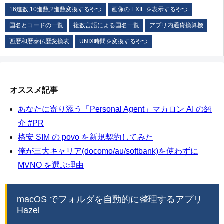
16進数,10進数,2進数変換するやつ
画像の EXIF を表示するやつ
国名とコードの一覧
複数言語による国名一覧
アプリ内通貨換算機
西暦和暦泰仏歴変換表
UNIX時間を変換するやつ
オススメ記事
あなたに寄り添う「Personal Agent」マカロン AI の紹
介 #PR
格安 SIM の povo を新規契約してみた
俺が三大キャリア(docomo/au/softbank)を使わずに
MVNO を選ぶ理由
macOS でフォルダを自動的に整理するアプリ
Hazel